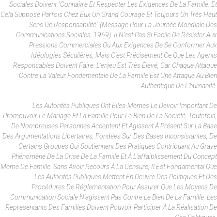
Sociales Doivent "connaître Et Respecter Les Exigences De La Famille. Et
Cela Suppose Parfois Chez Eux Un Grand Courage Et Toujours Un Très Haut
Sens De Responsabilité" (Message Pour La Journée Mondiale Des
Communications Sociales, 1969). Il N'est Pas Si Facile De Résister Aux
Pressions Commerciales Ou Aux Exigences De Se Conformer Aux
Idéologies Séculières, Mais C'est Précisément Ce Que Les Agents
Responsables Doivent Faire. L'enjeu Est Très Élevé, Car Chaque Attaque
Contre La Valeur Fondamentale De La Famille Est Une Attaque Au Bien
Authentique De L'humanité.
Les Autorités Publiques Ont Elles-Mêmes Le Devoir Important De
Promouvoir Le Mariage Et La Famille Pour Le Bien De La Société. Toutefois,
De Nombreuses Personnes Acceptent Et Agissent À Présent Sur La Base
Des Argumentations Libertaires, Fondées Sur Des Bases Inconsistantes, De
Certains Groupes Qui Soutiennent Des Pratiques Contribuant Au Grave
Phénomène De La Crise De La Famille Et À L'affaiblissement Du Concept
Même De Famille. Sans Avoir Recours À La Censure, Il Est Fondamental Que
Les Autorités Publiques Mettent En Oeuvre Des Politiques Et Des
Procédures De Réglementation Pour Assurer Que Les Moyens De
Communication Sociale N'agissent Pas Contre Le Bien De La Famille. Les
Représentants Des Familles Doivent Pouvoir Participer À La Réalisation De