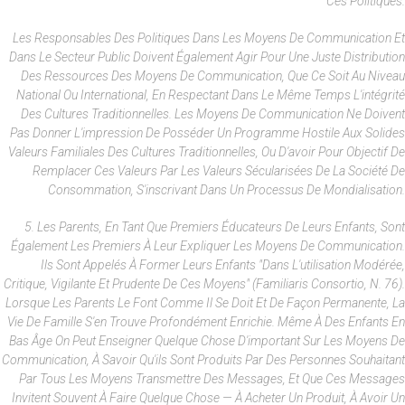
Ces Politiques.
Les Responsables Des Politiques Dans Les Moyens De Communication Et
Dans Le Secteur Public Doivent Également Agir Pour Une Juste Distribution
Des Ressources Des Moyens De Communication, Que Ce Soit Au Niveau
National Ou International, En Respectant Dans Le Même Temps L'intégrité
Des Cultures Traditionnelles. Les Moyens De Communication Ne Doivent
Pas Donner L'impression De Posséder Un Programme Hostile Aux Solides
Valeurs Familiales Des Cultures Traditionnelles, Ou D'avoir Pour Objectif De
Remplacer Ces Valeurs Par Les Valeurs Sécularisées De La Société De
Consommation, S'inscrivant Dans Un Processus De Mondialisation.
5. Les Parents, En Tant Que Premiers Éducateurs De Leurs Enfants, Sont
Également Les Premiers À Leur Expliquer Les Moyens De Communication.
Ils Sont Appelés À Former Leurs Enfants "dans L'utilisation Modérée,
Critique, Vigilante Et Prudente De Ces Moyens" (Familiaris Consortio, N. 76).
Lorsque Les Parents Le Font Comme Il Se Doit Et De Façon Permanente, La
Vie De Famille S'en Trouve Profondément Enrichie. Même À Des Enfants En
Bas Âge On Peut Enseigner Quelque Chose D'important Sur Les Moyens De
Communication, À Savoir Qu'ils Sont Produits Par Des Personnes Souhaitant
Par Tous Les Moyens Transmettre Des Messages, Et Que Ces Messages
Invitent Souvent À Faire Quelque Chose — À Acheter Un Produit, À Avoir Un