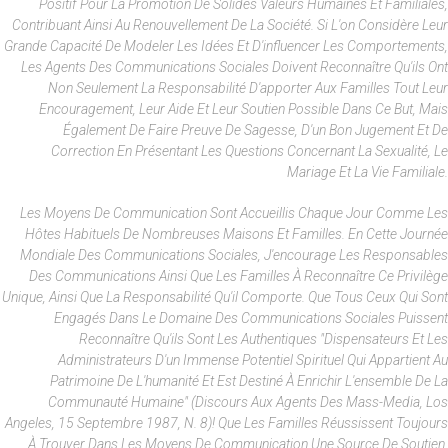
Positif Pour La Promotion De Solides Valeurs Humaines Et Familiales,
Contribuant Ainsi Au Renouvellement De La Société. Si L'on Considère Leur
Grande Capacité De Modeler Les Idées Et D'influencer Les Comportements,
Les Agents Des Communications Sociales Doivent Reconnaître Qu'ils Ont
Non Seulement La Responsabilité D'apporter Aux Familles Tout Leur
Encouragement, Leur Aide Et Leur Soutien Possible Dans Ce But, Mais
Également De Faire Preuve De Sagesse, D'un Bon Jugement Et De
Correction En Présentant Les Questions Concernant La Sexualité, Le
Mariage Et La Vie Familiale.
Les Moyens De Communication Sont Accueillis Chaque Jour Comme Les
Hôtes Habituels De Nombreuses Maisons Et Familles. En Cette Journée
Mondiale Des Communications Sociales, J'encourage Les Responsables
Des Communications Ainsi Que Les Familles À Reconnaître Ce Privilège
Unique, Ainsi Que La Responsabilité Qu'il Comporte. Que Tous Ceux Qui Sont
Engagés Dans Le Domaine Des Communications Sociales Puissent
Reconnaître Qu'ils Sont Les Authentiques "dispensateurs Et Les
Administrateurs D'un Immense Potentiel Spirituel Qui Appartient Au
Patrimoine De L'humanité Et Est Destiné À Enrichir L'ensemble De La
Communauté Humaine" (Discours Aux Agents Des Mass-Media, Los
Angeles, 15 Septembre 1987, N. 8)! Que Les Familles Réussissent Toujours
À Trouver Dans Les Moyens De Communication Une Source De Soutien,