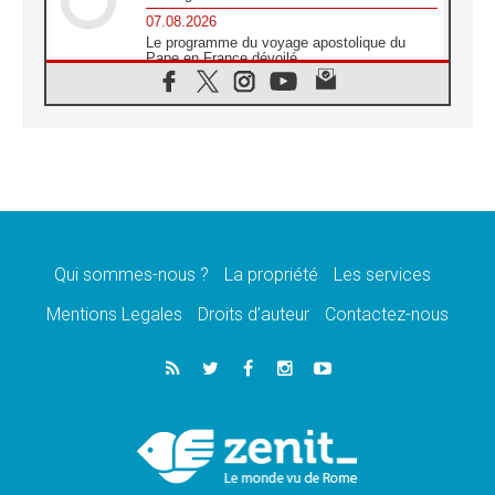
07.08.2026
Le programme du voyage apostolique du
Pape en France dévoilé
07.08.2026
1ère Conférence continentale sur l'éducation
catholique en Afrique
07.08.2026
Un logo symbolique pour la venue du Pape
en France
07.08.2026
Cardinal Rossi: «La venue du Pape Léon en
Argentine est un hommage à François»
Qui sommes-nous ?
La propriété
Les services
07.08.2026
Hiroshima et Nagasaki, 81 ans après,
Mentions Legales
Droits d’auteur
Contactez-nous
lancement des «dix jours de prière pour la
paix»
06.08.2026
Préparatifs des JMJ 2027 à Séoul: «c'est
passionnant et l'impatience est immense!»
06.08.2026
Chrétiens et confucéens: respect et sagesse
pour relever les «défis urgents»