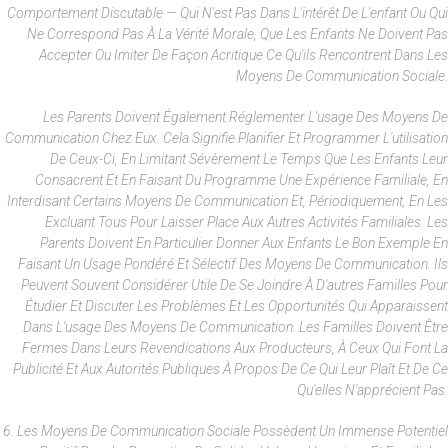
Comportement Discutable — Qui N'est Pas Dans L'intérêt De L'enfant Ou Qui
Ne Correspond Pas À La Vérité Morale, Que Les Enfants Ne Doivent Pas
Accepter Ou Imiter De Façon Acritique Ce Qu'ils Rencontrent Dans Les
Moyens De Communication Sociale.
Les Parents Doivent Également Réglementer L'usage Des Moyens De
Communication Chez Eux. Cela Signifie Planifier Et Programmer L'utilisation
De Ceux-Ci, En Limitant Sévèrement Le Temps Que Les Enfants Leur
Consacrent Et En Faisant Du Programme Une Expérience Familiale, En
Interdisant Certains Moyens De Communication Et, Périodiquement, En Les
Excluant Tous Pour Laisser Place Aux Autres Activités Familiales. Les
Parents Doivent En Particulier Donner Aux Enfants Le Bon Exemple En
Faisant Un Usage Pondéré Et Sélectif Des Moyens De Communication. Ils
Peuvent Souvent Considérer Utile De Se Joindre À D'autres Familles Pour
Étudier Et Discuter Les Problèmes Et Les Opportunités Qui Apparaissent
Dans L'usage Des Moyens De Communication. Les Familles Doivent Être
Fermes Dans Leurs Revendications Aux Producteurs, À Ceux Qui Font La
Publicité Et Aux Autorités Publiques À Propos De Ce Qui Leur Plaît Et De Ce
Qu'elles N'apprécient Pas.
6. Les Moyens De Communication Sociale Possèdent Un Immense Potentiel