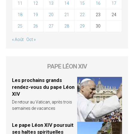
11
12
13
14
15
16
17
18
19
20
21
22
23
24
25
26
27
28
29
30
« Août
Oct »
PAPE LÉON XIV
Les prochains grands
rendez-vous du pape Léon
XIV
De retour au Vatican, après trois
semaines de vacances
Le pape Léon XIV poursuit
ses haltes spirituelles