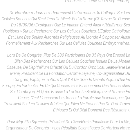
D’adultes (cf. Zenit Du 18 Septembre).
De Nombreux Journaux Reprennent L'information Du Colloque Sur Les
Cellules Souches Qui S'est Tenu Ce Week-End À Rome (cf. Revue De Presse
Du 18/09/06) Expliquant Que Le Vatican Entend Ainsi « Réaffirmer Ses
Positions » Sur La Recherche Sur Les Cellules Souches. L'Eglise Catholique
Est L'une Des Seules Autorités Religieuses Au Monde À S'opposer Aussi
Formellement Aux Recherches Sur Les Cellules Souches Embryonnaires.
Lors De Ce Congrès, Plus De 300 Participants De 35 Pays Ont Dressé Le
Bilan Des Recherches Sur Les Cellules Souches Issues De La Moelle
Osseuse, De L'épithélium Olfactif Ou Du Cordon Ombilical. Jean-Marie Le
Méné, Président De La Fondation Jérôme Lejeune, Co-Organisateur Du
Congrès, Explique : « Alors Qu'il Y A De Grands Débats Aujourd'hui En
Europe, En Particulier En Ce Qui Concerne Le Financement Des Recherches
Sur L'embryon, Et Qu'en France La Loi Sur La Bioéthique Est Remise En
Cause, C'est L'occasion De Donner La Parole Aux Scientifiques Qui
Travaillent Sur Les Cellules Adultes Qui, Elles Ne Posent Pas De Problèmes
Éthiques Et Qui Déjà Donnent Des Résultats ».
Pour Mgr Elio Sgreccia, Président De L'Académie Pontificale Pour La Vie,
Organisateur Du Congrès : « Les Résultats Scientifiques Confortent Notre