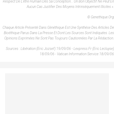
Respect De L'être Humain Dès Sa Conception... Un Bon Objectif Ne Peut En
Aucun Cas Justifier Des Moyens Intrinsèquement Illicites ».
© Genethique.org
Chaque Article Présenté Dans Gènéthique Est Une Synthèse Des Articles De
Bioéthique Parus Dans La Presse Et Dont Les Sources Sont Indiquées. Les
Opinions Exprimées Ne Sont Pas Toujours Cautionnées Par La Rédaction.
Sources : Libération (Eric Jozsef) 19/09/06 - Lexpress.fr (Eric Lecluyse)
18/09/06 - Vatican Information Service 18/09/06