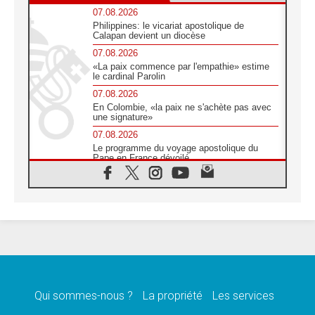
07.08.2026
Philippines: le vicariat apostolique de
Calapan devient un diocèse
07.08.2026
«La paix commence par l'empathie» estime
le cardinal Parolin
07.08.2026
En Colombie, «la paix ne s'achète pas avec
une signature»
07.08.2026
Le programme du voyage apostolique du
Pape en France dévoilé
07.08.2026
1ère Conférence continentale sur l'éducation
catholique en Afrique
07.08.2026
Un logo symbolique pour la venue du Pape
en France
07.08.2026
Cardinal Rossi: «La venue du Pape Léon en
Argentine est un hommage à François»
Qui sommes-nous ?
La propriété
Les services
07.08.2026
Hiroshima et Nagasaki, 81 ans après,