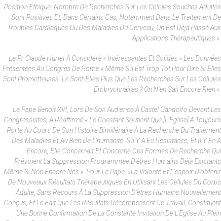
Position Éthique. Nombre De Recherches Sur Les Cellules Souches Adultes
Sont Positives Et, Dans Certains Cas, Notamment Dans Le Traitement De
Troubles Cardiaques Ou Des Maladies Du Cerveau, On Est Déjà Passé Aux
Applications Thérapeutiques ».
Le Pr Claude Huriet A Considéré « Intéressantes Et Solides » Les Données
Présentées Au Congrès De Rome « Même S'il Est Trop Tôt Pour Dire Si Elles
Sont Prometteuses. Le Sont-Elles Plus Que Les Recherches Sur Les Cellules
Embryonnaires ? On N'en Sait Encore Rien ».
Le Pape Benoît XVI, Lors De Son Audience À Castel Gandolfo Devant Les
Congressistes, A Réaffirmé « Le Constant Soutient Que [l'Église] A Toujours
Porté Au Cours De Son Histoire Bimillénaire À La Recherche Du Traitement
Des Maladies Et Au Bien De L'humanité. S'il Y A Eu Résistance, Et Il Y En A
Encore, Elle Concernait Et Concerne Ces Formes De Recherche Qui
Prévoient La Suppression Programmée D'êtres Humains Déjà Existants
Même Si Non Encore Nés ». Pour Le Pape, »la Volonté Et L'espoir D'obtenir
De Nouveaux Résultats Thérapeutiques En Utilisant Les Cellules Du Corps
Adulte, Sans Recours À La Suppression D'êtres Humains Nouvellement
Conçus, Et Le Fait Que Les Résultats Récompensent Ce Travail, Constituent
Une Bonne Confirmation De La Constante Invitation De L'Église Au Plein