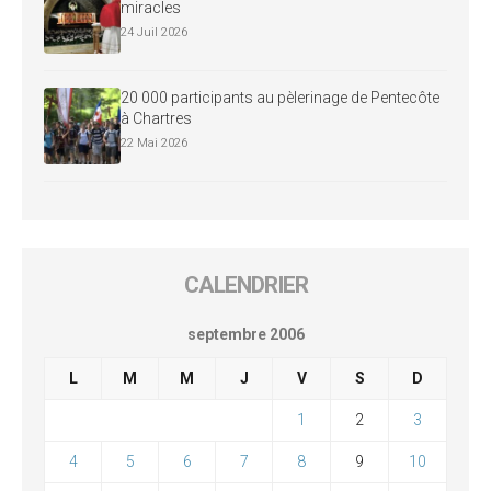
miracles
24 Juil 2026
20 000 participants au pèlerinage de Pentecôte
à Chartres
22 Mai 2026
CALENDRIER
septembre 2006
L
M
M
J
V
S
D
1
2
3
4
5
6
7
8
9
10