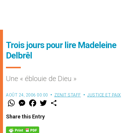
Trois jours pour lire Madeleine
Delbrêl
Une « éblouie de Dieu »
AOÛT 24, 2006 00:00
ZENIT STAFF
JUSTICE ET PAIX
W
M
F
T
S
h
e
a
w
h
a
s
c
i
a
t
s
e
t
r
Share this Entry
s
e
b
t
e
A
n
o
e
p
g
o
r