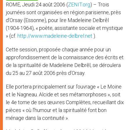
p
e
k
ROME, Jeudi 24 août 2006 (
ZENIT.org
) – Trois
r
journées sont organisées en région parisienne, près
d’Orsay (Essonne), pour lire Madeleine Delbrêl
(1904-1964), « poète, assistante sociale et mystique
» (cf.
http://www.madeleine-delbrel.net
).
Cette session, proposée chaque année pour un
approfondissement de la connaissance des écrits et
de la spiritualité de Madeleine Delbrêl, se déroulera
du 25 au 27 août 2006 près d’Orsay.
Elle portera principalement sur l’ouvrage « Le Moine
et le Nagneau. Alcide et ses métamorphoses », soit
le 4e tome de ses œuvres Complètes, recueillant dix
pièces « où l’humour et la spiritualité font bon
ménage dans la continuité ».