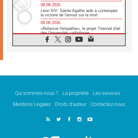
08.08.2026
Léon XIV: Sainte Agathe aide à contempler
la victoire de l'amour sur la mort
08.08.2026
«Relancer l'empathie», le projet Triennal d'art
des Universités catholiques
08.08.2026
Signis 2026, donner la parole aux religieuses
catholiques
08.08.2026
Au Bangladesh, l'Église accompagne les
Dalits sur le chemin de la dignité
07.08.2026
Philippines: le vicariat apostolique de
Calapan devient un diocèse
Qui sommes-nous ?
La propriété
Les services
07.08.2026
Congo-Brazzaville: le 15 août, entre solennité
Mentions Legales
Droits d’auteur
Contactez-nous
de l'Assomption et mémoire nationale
07.08.2026
«La paix commence par l'empathie» estime
le cardinal Parolin
07.08.2026
En Colombie, «la paix ne s'achète pas avec