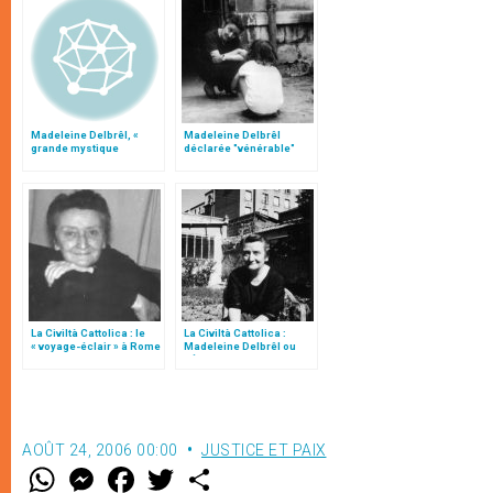
Madeleine Delbrêl, «
Madeleine Delbrêl
grande mystique
déclarée "vénérable"
missionnaire », par le P.
Gilles François
La Civiltà Cattolica : le
La Civiltà Cattolica :
« voyage-éclair » à Rome
Madeleine Delbrêl ou
de Madeleine Delbrêl
l’Église « en avance de 80
(3/4)
ans » (1/4)
AOÛT 24, 2006 00:00
JUSTICE ET PAIX
W
M
F
T
S
h
e
a
w
h