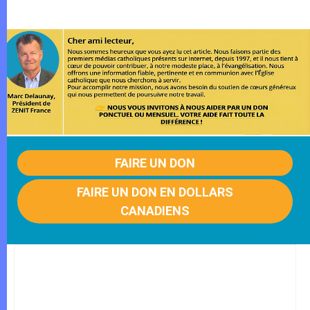
FAIRE UN DON
FAIRE UN DON EN DOLLARS
CANADIENS