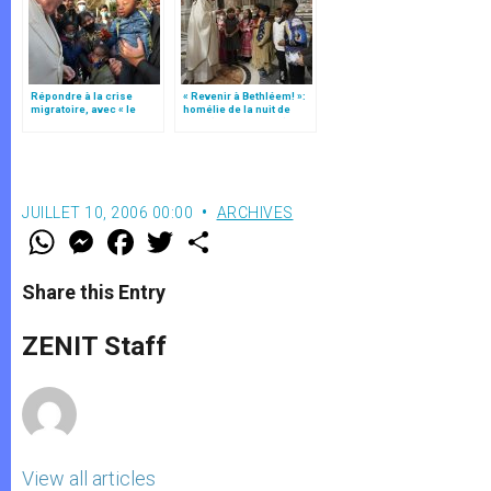
Répondre à la crise
« Revenir à Bethléem! »:
migratoire, avec « le
homélie de la nuit de
style de l’humanité »!
Noël (texte complet)
(texte complet)
JUILLET 10, 2006 00:00
ARCHIVES
W
M
F
T
S
h
e
a
w
h
a
s
c
i
a
t
s
e
t
r
Share this Entry
s
e
b
t
e
A
n
o
e
p
g
o
r
ZENIT Staff
p
e
k
r
View all articles