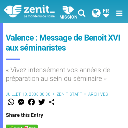
FR
MISSION
Valence : Message de Benoît XVI
aux séminaristes
« Vivez intensément vos années de
préparation au sein du séminaire »
JUILLET 10, 2006 00:00
ZENIT STAFF
ARCHIVES
W
M
F
T
S
h
e
a
w
h
a
s
c
i
a
t
s
e
t
r
Share this Entry
s
e
b
t
e
A
n
o
e
p
g
o
r