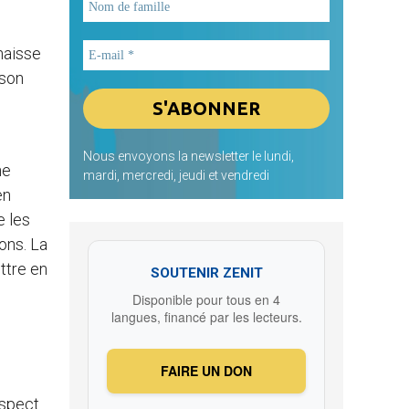
nnaisse
 son
Nous envoyons la newsletter le lundi,
ne
mardi, mercredi, jeudi et vendredi
en
e les
ons. La
ttre en
SOUTENIR ZENIT
Disponible pour tous en 4
langues, financé par les lecteurs.
FAIRE UN DON
espect