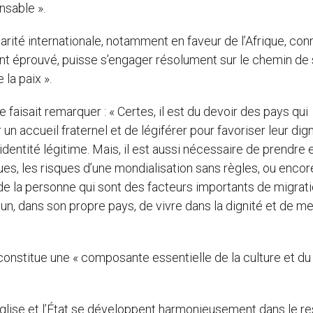
nsable ».
idarité internationale, notamment en faveur de l’Afrique, co
ent éprouvé, puisse s’engager résolument sur le chemin de
 la paix ».
faisait remarquer : « Certes, il est du devoir des pays qui
 accueil fraternel et de légiférer pour favoriser leur dig
 identité légitime. Mais, il est aussi nécessaire de prendre 
s, les risques d’une mondialisation sans règles, ou encor
 de la personne qui sont des facteurs importants de migrati
cun, dans son propre pays, de vivre dans la dignité et de me
e constitue une « composante essentielle de la culture et du
 l’Église et l’État se développent harmonieusement dans le r