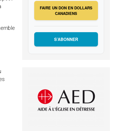
a
FAIRE UN DON EN DOLLARS
CANADIENS
nsemble
S’ABONNER
u
res