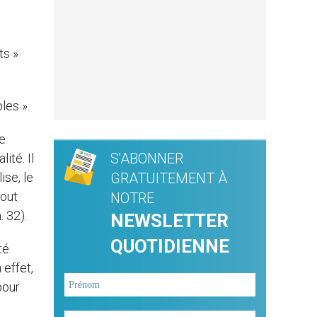
ts »
les ».
ce
S'ABONNER
ité. Il
ise, le
GRATUITEMENT À
tout
NOTRE
n. 32).
NEWSLETTER
QUOTIDIENNE
té
 effet,
pour