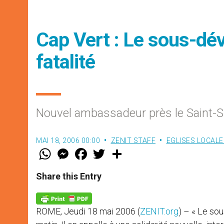
Cap Vert : Le sous-dé
fatalité
Nouvel ambassadeur près le Saint-S
MAI 18, 2006 00:00
ZENIT STAFF
EGLISES LOCALE
W
M
F
T
S
h
e
a
w
h
a
s
c
i
a
t
s
e
t
r
Share this Entry
s
e
b
t
e
A
n
o
e
p
g
o
r
p
e
k
ROME, Jeudi 18 mai 2006 (
ZENIT.org
) – « Le so
r