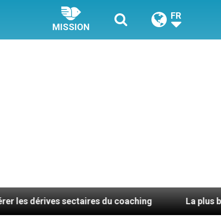
FR
MISSION
ives sectaires du coaching
La plus belle chose d