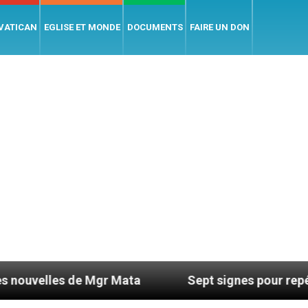
 VATICAN
EGLISE ET MONDE
DOCUMENTS
FAIRE UN DON
s de Mgr Mata
Sept signes pour repérer les dér