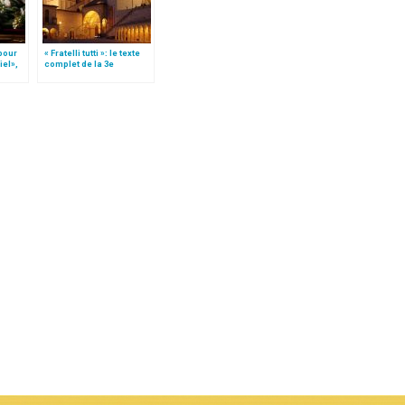
 pour
« Fratelli tutti »: le texte
iel»,
complet de la 3e
Follo
encyclique du pape
François