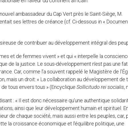
rnationale en faveur du continent africain.
e nouvel ambassadeur du Cap Vert près le Saint-Siège, M.
ntait ses lettres de créance (cf. Ci-dessous in « Documen
désireuse de contribuer au développement intégral des peup
ommes et de femmes vivent » et qui « interpelle la conscien
que de la justice. Le sous-développement n’est pas une fatal
ance. Car, comme l’a souvent rappelé le Magistère de l’Égl
n, mais un droit: « La collaboration au développement de 
 de tous envers tous » (Encyclique
Sollicitudo rei socialis
, 
disant : « Il est donc nécessaire qu’une authentique solidari
ations, ainsi que leur développement humain et spirituel. En
érieur de chaque société, mais aussi entre les peuples, car, 
tte la croissance économique et l’équilibre politique, une