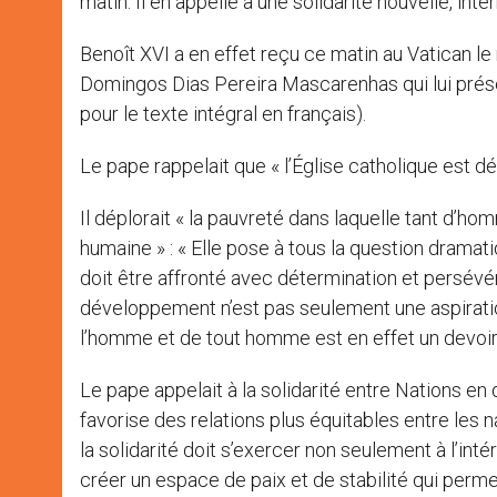
matin. Il en appelle à une solidarité nouvelle, inte
Benoît XVI a en effet reçu ce matin au Vatican l
Domingos Dias Pereira Mascarenhas qui lui prése
pour le texte intégral en français).
Le pape rappelait que « l’Église catholique est 
Il déplorait « la pauvreté dans laquelle tant d’h
humaine » : « Elle pose à tous la question dramati
doit être affronté avec détermination et persévér
développement n’est pas seulement une aspiratio
l’homme et de tout homme est en effet un devoir
Le pape appelait à la solidarité entre Nations en 
favorise des relations plus équitables entre les n
la solidarité doit s’exercer non seulement à l’int
créer un espace de paix et de stabilité qui perme