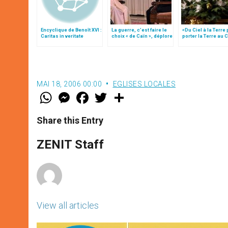
Encyclique de Benoît XVI :
La guerre, c’est faire le
«Du Ciel à la Terre
Caritas in veritate
choix « de Caïn », déplore
porter la Terre au C
le pape François
par Mgr Francesco 
MAI 18, 2006 00:00
EGLISES LOCALES
W
M
F
T
S
h
e
a
w
h
a
s
c
i
a
t
s
e
t
r
Share this Entry
s
e
b
t
e
A
n
o
e
p
g
o
r
ZENIT Staff
p
e
k
r
View all articles