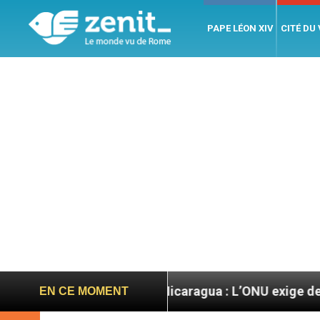
PAPE LÉON XIV
CITÉ DU
’s go ! »
Nicaragua : L’ONU exige des nouvelle
EN CE MOMENT