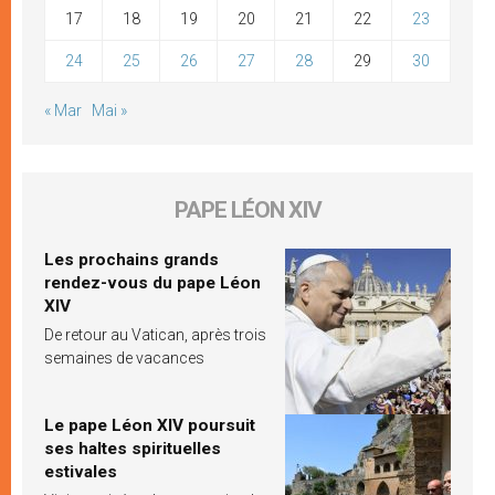
17
18
19
20
21
22
23
24
25
26
27
28
29
30
« Mar
Mai »
PAPE LÉON XIV
Les prochains grands
rendez-vous du pape Léon
XIV
De retour au Vatican, après trois
semaines de vacances
Le pape Léon XIV poursuit
ses haltes spirituelles
estivales