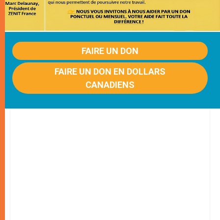
FAIRE UN DON
FAIRE UN DON EN DOLLARS
CANADIENS