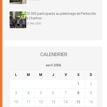
20 000 participants au pèlerinage de Pentecôte
à Chartres
22 Mai 2026
CALENDRIER
avril 2006
L
M
M
J
V
S
D
1
2
3
4
5
6
7
8
9
10
11
12
13
14
15
16