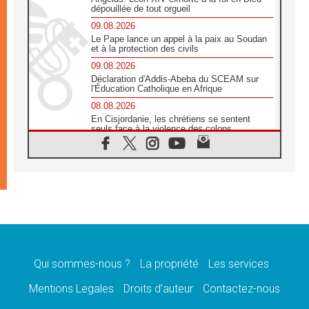
dépouillée de tout orgueil
09.08.2026
Le Pape lance un appel à la paix au Soudan
et à la protection des civils
09.08.2026
Déclaration d'Addis-Abeba du SCEAM sur
l'Éducation Catholique en Afrique
08.08.2026
En Cisjordanie, les chrétiens se sentent
seuls face à la violence des colons
08.08.2026
Léon XIV au sanctuaire de Notre Dame du
Bon Conseil à Genazzano en septembre
08.08.2026
Léon XIV: Sainte Agathe aide à contempler
la victoire de l'amour sur la mort
08.08.2026
«Relancer l'empathie», le projet Triennal d'art
des Universités catholiques
Qui sommes-nous ?
La propriété
Les services
08.08.2026
Signis 2026, donner la parole aux religieuses
Mentions Legales
Droits d’auteur
Contactez-nous
catholiques
08.08.2026