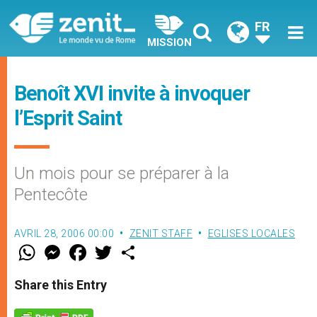
FR
MISSION
Benoît XVI invite à invoquer
l’Esprit Saint
Un mois pour se préparer à la
Pentecôte
AVRIL 28, 2006 00:00
ZENIT STAFF
EGLISES LOCALES
W
M
F
T
S
h
e
a
w
h
a
s
c
i
a
t
s
e
t
r
Share this Entry
s
e
b
t
e
A
n
o
e
p
g
o
r