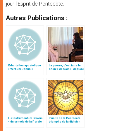
jour l’Esprit de Pentecôte.
Autres Publications :
Exhortation apostolique
La guerre, c’est faire le
« Verbum Domini »
choix « de Caïn », déplore
le pape François
L’« Instrumentum laboris
L'unité de la Pentecôte
» du synode de la Parole
triomphe de la division
de Dieu
de Babel, par Mgr Follo