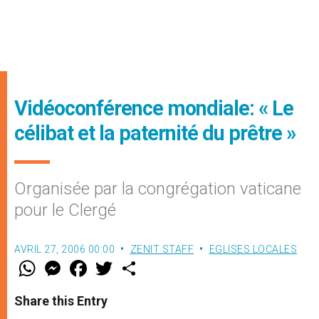
Vidéoconférence mondiale: « Le
célibat et la paternité du prêtre »
Organisée par la congrégation vaticane
pour le Clergé
AVRIL 27, 2006 00:00
ZENIT STAFF
EGLISES LOCALES
W
M
F
T
S
h
e
a
w
h
a
s
c
i
a
t
s
e
t
r
Share this Entry
s
e
b
t
e