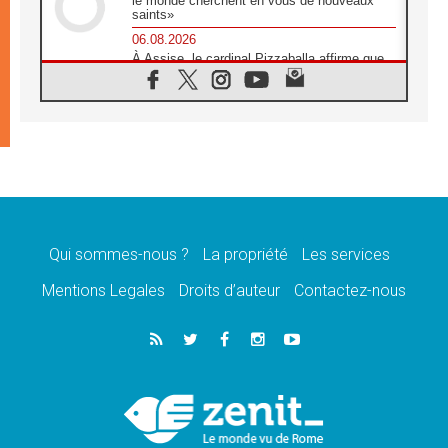
le monde cherchent en vous de nouveaux
saints»
06.08.2026
À Assise, le cardinal Pizzaballa affirme que
«les chrétiens veulent la paix»
06.08.2026
Au Mexique, le cardinal Parolin invite à être
aux côtés des marginalisées
06.08.2026
À Assise, le Pape invite les jeunes à
«construire la civilisation de l'amour»
05.08.2026
La visite du Pape en Argentine portera «un
message de paix et de dignité humaine»
Qui sommes-nous ?
La propriété
Les services
05.08.2026
Mentions Legales
Droits d’auteur
Contactez-nous
«La visite du Pape en Uruguay renforcera
l'espérance» affirme Mgr Tróccoli
05.08.2026
Le nonce en Ukraine: «Il est inquiétant
d'entendre ceux qui bénissent la guerre»
05.08.2026
Léon XIV au Pérou, une lueur d'espoir pour
un peuple en quête de paix