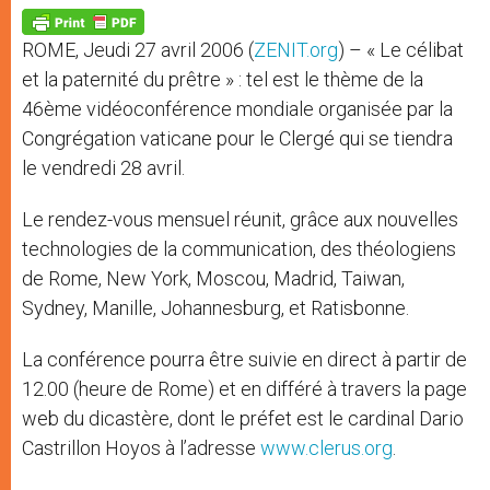
A
n
o
e
p
g
o
r
p
e
k
ROME, Jeudi 27 avril 2006 (
ZENIT.org
) – « Le célibat
r
et la paternité du prêtre » : tel est le thème de la
46ème vidéoconférence mondiale organisée par la
Congrégation vaticane pour le Clergé qui se tiendra
le vendredi 28 avril.
Le rendez-vous mensuel réunit, grâce aux nouvelles
technologies de la communication, des théologiens
de Rome, New York, Moscou, Madrid, Taiwan,
Sydney, Manille, Johannesburg, et Ratisbonne.
La conférence pourra être suivie en direct à partir de
12.00 (heure de Rome) et en différé à travers la page
web du dicastère, dont le préfet est le cardinal Dario
Castrillon Hoyos à l’adresse
www.clerus.org
.