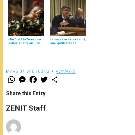
«Du Ciel à la Terre pour
La sagesse de la charité,
porter la Terre au Ciel»,
une spiritualité de
par Mgr Francesco Follo
l’incarnation, par Fabrice
Hadjadj
MARS 07, 2006 00:00
VOYAGES
W
M
F
T
S
h
e
a
w
h
a
s
c
i
a
t
s
e
t
r
Share this Entry
s
e
b
t
e
A
n
o
e
p
g
o
r
ZENIT Staff
p
e
k
r