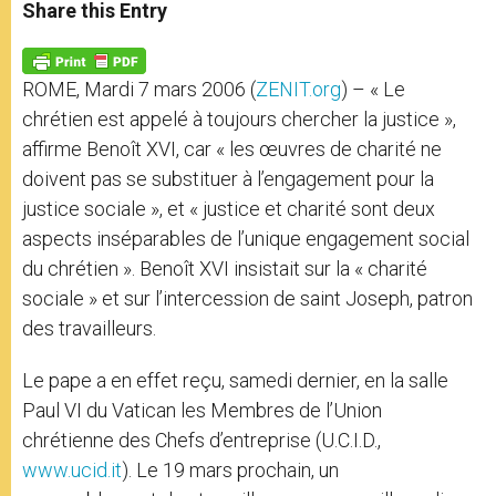
t
s
e
t
r
Share this Entry
s
e
b
t
e
A
n
o
e
p
g
o
r
p
e
k
ROME, Mardi 7 mars 2006 (
ZENIT.org
) – « Le
r
chrétien est appelé à toujours chercher la justice »,
affirme Benoît XVI, car « les œuvres de charité ne
doivent pas se substituer à l’engagement pour la
justice sociale », et « justice et charité sont deux
aspects inséparables de l’unique engagement social
du chrétien ». Benoît XVI insistait sur la « charité
sociale » et sur l’intercession de saint Joseph, patron
des travailleurs.
Le pape a en effet reçu, samedi dernier, en la salle
Paul VI du Vatican les Membres de l’Union
chrétienne des Chefs d’entreprise (U.C.I.D.,
www.ucid.it
). Le 19 mars prochain, un