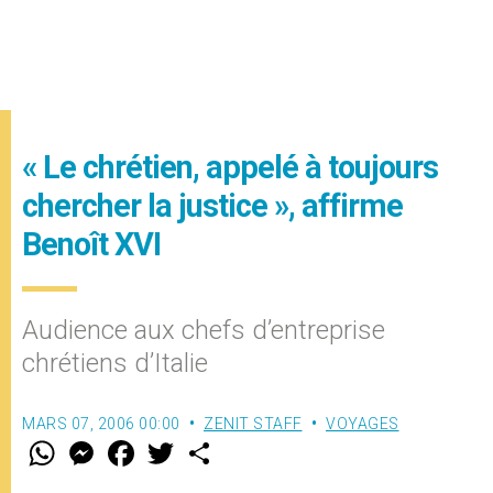
« Le chrétien, appelé à toujours
chercher la justice », affirme
Benoît XVI
Audience aux chefs d’entreprise
chrétiens d’Italie
MARS 07, 2006 00:00
ZENIT STAFF
VOYAGES
W
M
F
T
S
h
e
a
w
h
a
s
c
i
a