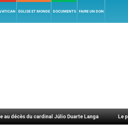
 VATICAN
EGLISE ET MONDE
DOCUMENTS
FAIRE UN DON
rdinal Júlio Duarte Langa
Le pape Léon XIV év