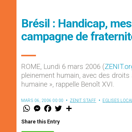
Brésil : Handicap, me
campagne de fraterni
ROME, Lundi 6 mars 2006 (
ZENIT.or
pleinement humain, avec des droits s
humaine », rappelle Benoît XVI.
MARS 06, 2006 00:00
ZENIT STAFF
EGLISES LOCA
W
M
F
T
S
h
e
a
w
h
a
s
c
i
a
t
s
e
t
r
Share this Entry
s
e
b
t
e
A
n
o
e