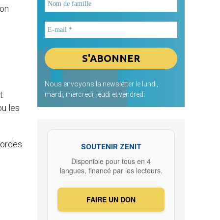
son
Nous envoyons la newsletter le lundi,
t
mardi, mercredi, jeudi et vendredi
ou les
cordes
SOUTENIR ZENIT
Disponible pour tous en 4
langues, financé par les lecteurs.
FAIRE UN DON