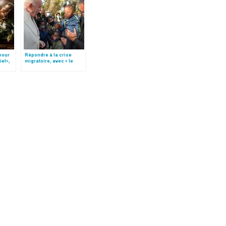
 pour
Répondre à la crise
iel»,
migratoire, avec « le
Follo
style de l’humanité »!
(texte complet)