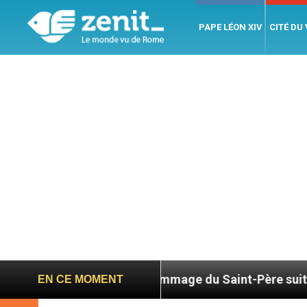
PAPE LÉON XIV
CITÉ DU
6
Hommage du Saint-Père suite au décès du ca
EN CE MOMENT