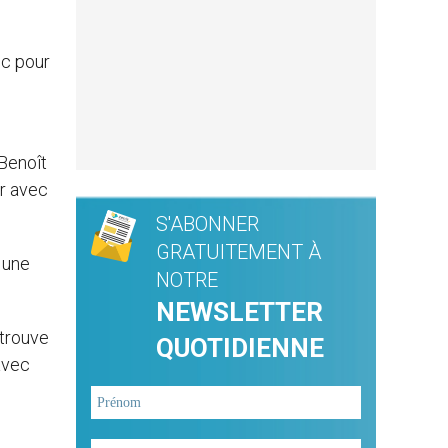
ec pour
Benoît
er avec
S'ABONNER
GRATUITEMENT À
« une
NOTRE
NEWSLETTER
 trouve
QUOTIDIENNE
avec