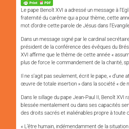
p
g
o
r
p
e
k
Le pape Benoît XVI a adressé un message à l’Egli
r
fraternité du carême qui a pour thème, cette ann
mot d’ordre cette parole de Jésus dans l’Evangile:
Dans un message signé par le cardinal secrétaire
président de la conférence des évêques du Brési
XVI affirme que le thème de cette année « assum
plus de force le commandement de la charité, sp
Il ne s’agit pas seulement, écrit le pape, « d’une 
œuvre de totale insertion » dans la société « de n
Dans le sillage du pape Jean-Paul II, Benoît XVI
blessée mentalement ou dans ses capacités senso
des droits sacrés et inaliénables propre à toute 
« L’être humain, indémendamment de la situation d