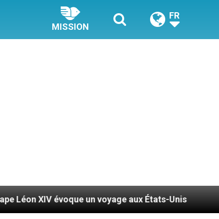
FR
MISSION
oque un voyage aux États-Unis
Le pape Léon XI