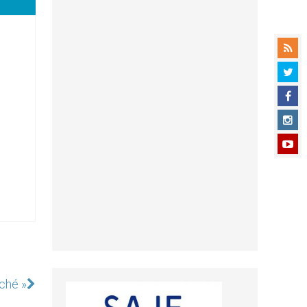
ché »