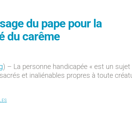
ssage du pape pour la
té du carême
g
) – La personne handicapée « est un sujet
acrés et inaliénables propres à toute créat
LES