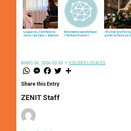
La guerre, c’est faire le
Exhortation apostolique
«Du Ciel à la Terre
choix « de Caïn », déplore
« Verbum Domini »
porter la Terre au C
le pape François
par Mgr Francesco 
MARS 06, 2006 00:00
EGLISES LOCALES
W
M
F
T
S
h
e
a
w
h
a
s
c
i
a
t
s
e
t
r
Share this Entry
s
e
b
t
e
A
n
o
e
p
g
o
r
ZENIT Staff
p
e
k
r