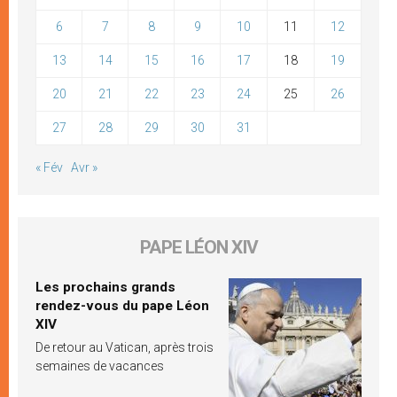
6
7
8
9
10
11
12
13
14
15
16
17
18
19
20
21
22
23
24
25
26
27
28
29
30
31
« Fév
Avr »
PAPE LÉON XIV
Les prochains grands
rendez-vous du pape Léon
XIV
De retour au Vatican, après trois
semaines de vacances