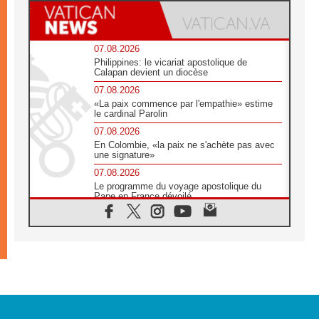
07.08.2026
Philippines: le vicariat apostolique de
Calapan devient un diocèse
07.08.2026
«La paix commence par l'empathie» estime
le cardinal Parolin
07.08.2026
En Colombie, «la paix ne s'achète pas avec
une signature»
07.08.2026
Le programme du voyage apostolique du
Pape en France dévoilé
07.08.2026
1ère Conférence continentale sur l'éducation
catholique en Afrique
07.08.2026
Un logo symbolique pour la venue du Pape
en France
07.08.2026
Cardinal Rossi: «La venue du Pape Léon en