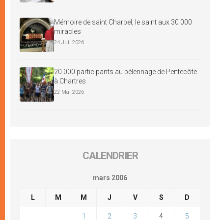
Mémoire de saint Charbel, le saint aux 30 000
miracles
24 Juil 2026
20 000 participants au pèlerinage de Pentecôte
à Chartres
22 Mai 2026
CALENDRIER
mars 2006
L
M
M
J
V
S
D
1
2
3
4
5