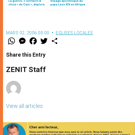
La guerre, c’est faire le
Voyage apostolique du
choix « de Caïn », déplore
pape Léon XIV en Afrique
le pape François
MARS 02, 2006 00:00
EGLISES LOCALES
W
M
F
T
S
h
e
a
w
h
a
s
c
i
a
t
s
e
t
r
Share this Entry
s
e
b
t
e
A
n
o
e
p
g
o
r
ZENIT Staff
p
e
k
r
View all articles