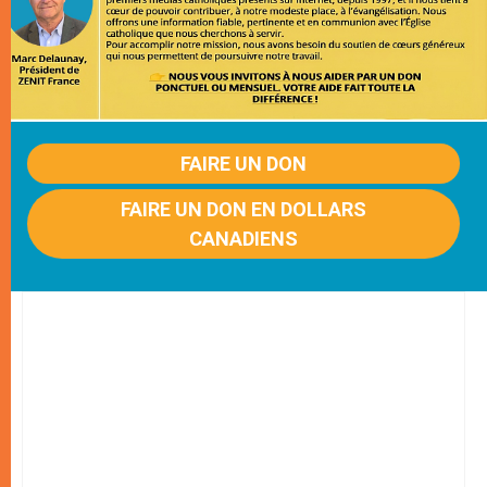
FAIRE UN DON
FAIRE UN DON EN DOLLARS
CANADIENS