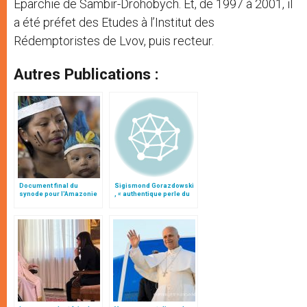
Eparchie de Sambir-Drohobych. Et, de 1997 à 2001, il
a été préfet des Etudes à l’Institut des
Rédemptoristes de Lvov, puis recteur.
Autres Publications :
Document final du
Sigismond Gorazdowski
synode pour l'Amazonie
, « authentique perle du
en français: traduction
clergé latin » de Lvov,
non officielle
canonisé dimanche