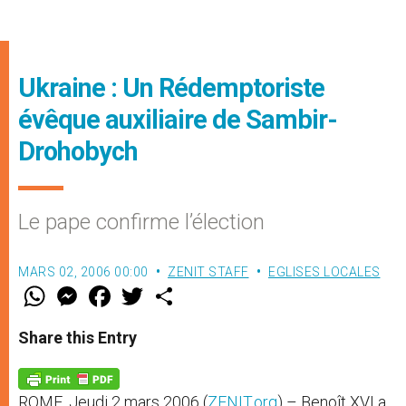
Ukraine : Un Rédemptoriste
évêque auxiliaire de Sambir-
Drohobych
Le pape confirme l’élection
MARS 02, 2006 00:00
ZENIT STAFF
EGLISES LOCALES
W
M
F
T
S
h
e
a
w
h
a
s
c
i
a
t
s
e
t
r
Share this Entry
s
e
b
t
e
A
n
o
e
p
g
o
r
p
e
k
ROME, Jeudi 2 mars 2006 (
ZENIT.org
) – Benoît XVI a
r