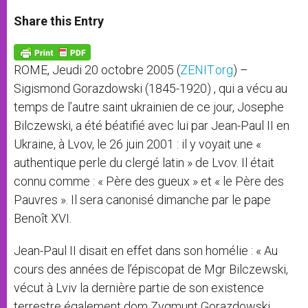
a
s
c
i
a
t
s
e
t
r
Share this Entry
s
e
b
t
e
A
n
o
e
p
g
o
r
p
e
k
ROME, Jeudi 20 octobre 2005 (
ZENIT.org
) –
r
Sigismond Gorazdowski (1845-1920) , qui a vécu au
temps de l’autre saint ukrainien de ce jour, Josephe
Bilczewski, a été béatifié avec lui par Jean-Paul II en
Ukraine, à Lvov, le 26 juin 2001 : il y voyait une «
authentique perle du clergé latin » de Lvov. Il était
connu comme : « Père des gueux » et « le Père des
Pauvres ». Il sera canonisé dimanche par le pape
Benoît XVI.
Jean-Paul II disait en effet dans son homélie : « Au
cours des années de l’épiscopat de Mgr Bilczewski,
vécut à Lviv la dernière partie de son existence
terrestre également dom Zygmunt Gorazdowski,