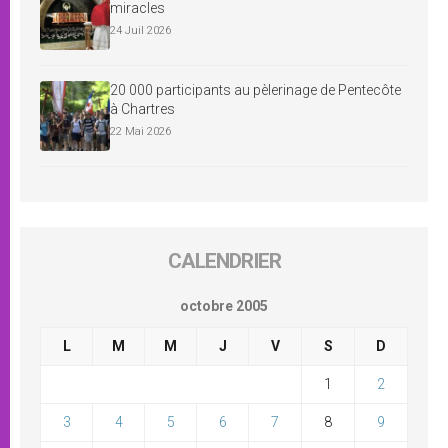
miracles
24 Juil 2026
20 000 participants au pèlerinage de Pentecôte
à Chartres
22 Mai 2026
CALENDRIER
octobre 2005
L
M
M
J
V
S
D
1
2
3
4
5
6
7
8
9