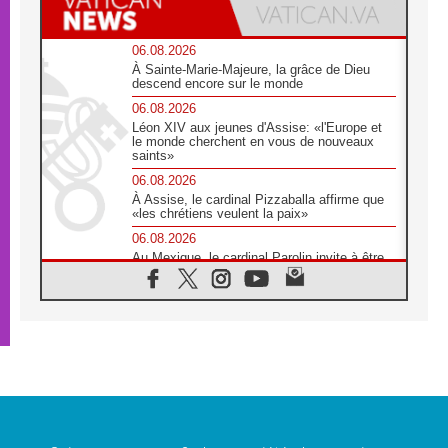
06.08.2026
À Sainte-Marie-Majeure, la grâce de Dieu
descend encore sur le monde
06.08.2026
Léon XIV aux jeunes d'Assise: «l'Europe et
le monde cherchent en vous de nouveaux
saints»
06.08.2026
À Assise, le cardinal Pizzaballa affirme que
«les chrétiens veulent la paix»
06.08.2026
Au Mexique, le cardinal Parolin invite à être
aux côtés des marginalisées
06.08.2026
À Assise, le Pape invite les jeunes à
«construire la civilisation de l'amour»
05.08.2026
La visite du Pape en Argentine portera «un
message de paix et de dignité humaine»
05.08.2026
«La visite du Pape en Uruguay renforcera
l'espérance» affirme Mgr Tróccoli