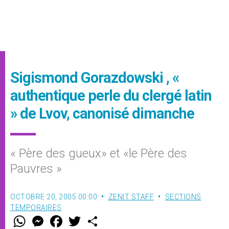
Sigismond Gorazdowski , «
authentique perle du clergé latin
» de Lvov, canonisé dimanche
« Père des gueux» et «le Père des
Pauvres »
OCTOBRE 20, 2005 00:00
ZENIT STAFF
SECTIONS
TEMPORAIRES
W
M
F
T
S
h
e
a
w
h