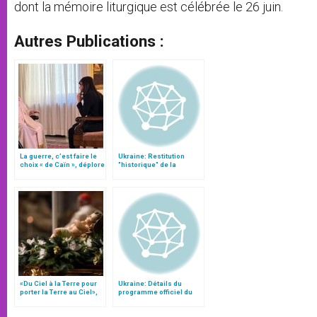
dont la mémoire liturgique est célébrée le 26 juin.
Autres Publications :
La guerre, c’est faire le
Ukraine: Restitution
choix « de Caïn », déplore
"historique" de la
le pape François
résidence épiscopale à
Lvov
«Du Ciel à la Terre pour
Ukraine: Détails du
porter la Terre au Ciel»,
programme officiel du
par Mgr Francesco Follo
voyage de Jean-Paul II