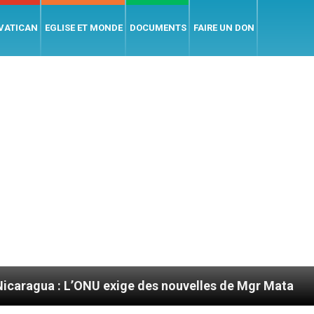
 VATICAN
EGLISE ET MONDE
DOCUMENTS
FAIRE UN DON
: L’ONU exige des nouvelles de Mgr Mata
Sept 