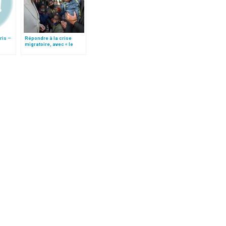
ris –
Répondre à la crise
migratoire, avec « le
 du
style de l’humanité »!
es
(texte complet)