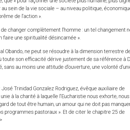
e, que « pour façonner une société plus humaine, plus digne
 au sein de la vie sociale – au niveau politique, économiqu
prême de l’action ».
ermet de changer complètement l’homme : un tel changement 
 faire une spiritualité désincarnée ».
inal Obando, ne peut se résoudre à la dimension terrestre d
ù toute son efficacité dérive justement de sa référence à D
é, sans au moins une attitude d’ouverture, une volonté d’uni
 José Trinidad Gonzalez Rodriguez, évêque auxiliaire de
 unie à la charité à laquelle l’Eucharistie nous exhorte, nous
’égard de tout être humain, un amour qui ne doit pas manque
nos programmes pastoraux ». Et de citer le chapitre 25 de
>