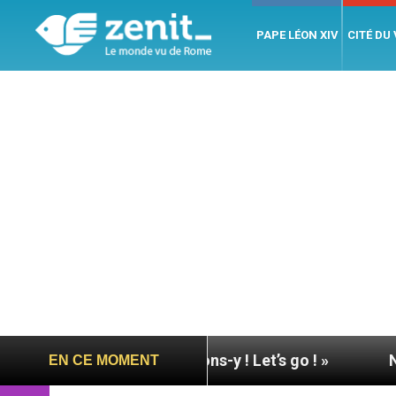
PAPE LÉON XIV
CITÉ DU
e à Assise : « Allons-y ! Let’s go ! »
Nicaragua 
EN CE MOMENT