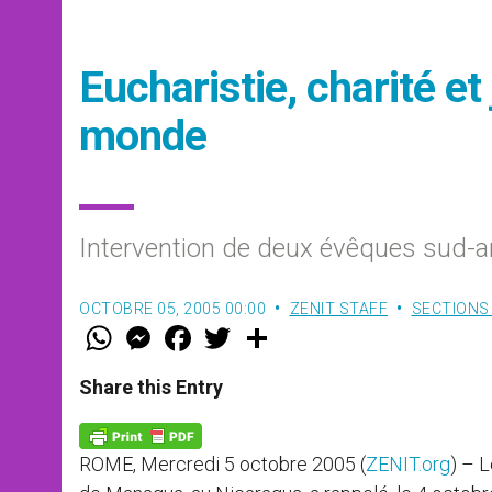
Eucharistie, charité et
monde
Intervention de deux évêques sud-a
OCTOBRE 05, 2005 00:00
ZENIT STAFF
SECTIONS
W
M
F
T
S
h
e
a
w
h
a
s
c
i
a
t
s
e
t
r
Share this Entry
s
e
b
t
e
A
n
o
e
p
g
o
r
p
e
k
ROME, Mercredi 5 octobre 2005 (
ZENIT.org
) – 
r