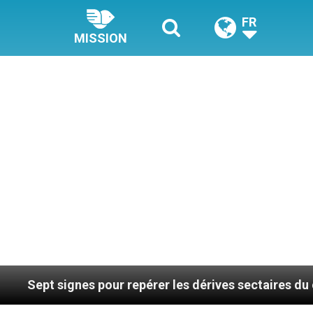
FR
MISSION
signes pour repérer les dérives sectaires du coaching