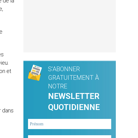
 de la
e,
ne
es
ieu.
S'ABONNER
on et
GRATUITEMENT À
NOTRE
NEWSLETTER
QUOTIDIENNE
r dans