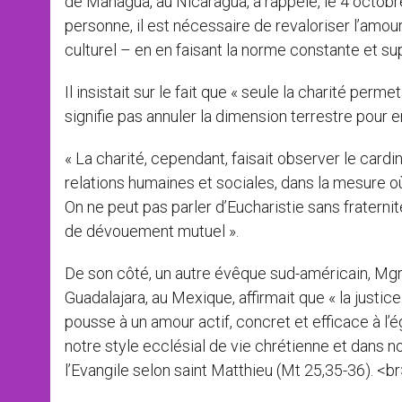
de Managua, au Nicaragua, a rappelé, le 4 octobr
personne, il est nécessaire de revaloriser l’amour
culturel – en en faisant la norme constante et su
Il insistait sur le fait que « seule la charité p
signifie pas annuler la dimension terrestre pour en
« La charité, cependant, faisait observer le card
relations humaines et sociales, dans la mesure o
On ne peut pas parler d’Eucharistie sans fraternit
de dévouement mutuel ».
De son côté, un autre évêque sud-américain, Mgr
Guadalajara, au Mexique, affirmait que « la justice
pousse à un amour actif, concret et efficace à l
notre style ecclésial de vie chrétienne et dans 
l’Evangile selon saint Matthieu (Mt 25,35-36). <br