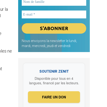
ur la
I
e
Nous envoyons la newsletter le lundi,
mardi, mercredi, jeudi et vendredi
uples ne
nt
SOUTENIR ZENIT
Disponible pour tous en 4
langues, financé par les lecteurs.
FAIRE UN DON