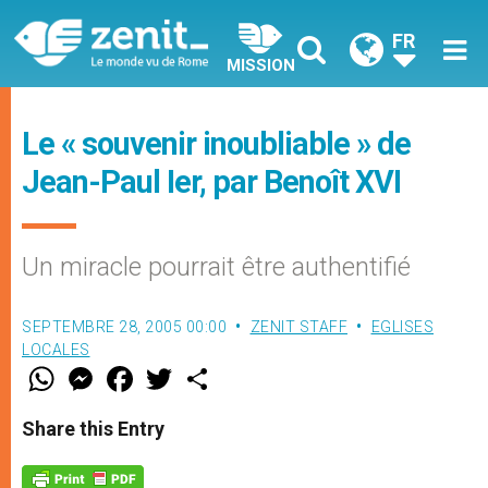
FR
MISSION
Le « souvenir inoubliable » de
Jean-Paul Ier, par Benoît XVI
Un miracle pourrait être authentifié
SEPTEMBRE 28, 2005 00:00
ZENIT STAFF
EGLISES
LOCALES
W
M
F
T
S
h
e
a
w
h
a
s
c
i
a
t
s
e
t
r
Share this Entry
s
e
b
t
e
A
n
o
e
p
g
o
r