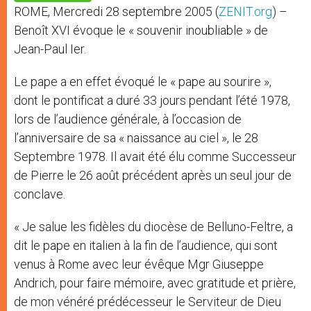
p
e
k
ROME, Mercredi 28 septembre 2005 (
ZENIT.org
) –
r
Benoît XVI évoque le « souvenir inoubliable » de
Jean-Paul Ier.
Le pape a en effet évoqué le « pape au sourire »,
dont le pontificat a duré 33 jours pendant l’été 1978,
lors de l’audience générale, à l’occasion de
l’anniversaire de sa « naissance au ciel », le 28
Septembre 1978. Il avait été élu comme Successeur
de Pierre le 26 août précédent après un seul jour de
conclave.
« Je salue les fidèles du diocèse de Belluno-Feltre, a
dit le pape en italien à la fin de l’audience, qui sont
venus à Rome avec leur évêque Mgr Giuseppe
Andrich, pour faire mémoire, avec gratitude et prière,
de mon vénéré prédécesseur le Serviteur de Dieu