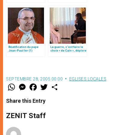
diffusé par la RAI
Béatification du pape
La guerre, c’est faire le
Jean-Paul Ier (1)
choix « de Caïn », déplore
le pape François
SEPTEMBRE 28, 2005 00:00
EGLISES LOCALES
W
M
F
T
S
h
e
a
w
h
a
s
c
i
a
t
s
e
t
r
Share this Entry
s
e
b
t
e
A
n
o
e
p
g
o
r
ZENIT Staff
p
e
k
r