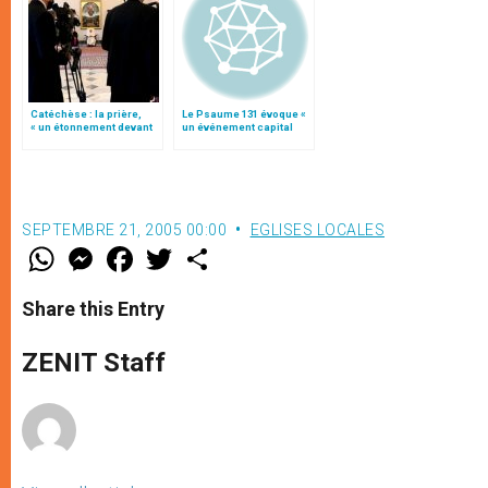
Catéchèse : la prière,
Le Psaume 131 évoque «
« un étonnement devant
un événement capital
le mystère de la vie »
dans l'histoire d'Israël »
(traduction complète)
SEPTEMBRE 21, 2005 00:00
EGLISES LOCALES
W
M
F
T
S
h
e
a
w
h
a
s
c
i
a
t
s
e
t
r
Share this Entry
s
e
b
t
e
A
n
o
e
p
g
o
r
ZENIT Staff
p
e
k
r