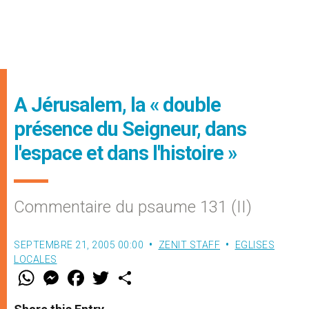
A Jérusalem, la « double
présence du Seigneur, dans
l'espace et dans l'histoire »
Commentaire du psaume 131 (II)
SEPTEMBRE 21, 2005 00:00
ZENIT STAFF
EGLISES
LOCALES
W
M
F
T
S
h
e
a
w
h
a
s
c
i
a
t
s
e
t
r