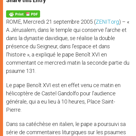
Share this Entry
s
e
b
t
e
A
n
o
e
p
g
o
r
p
e
k
ROME, Mercredi 21 septembre 2005 (
ZENIT.org
) – «
r
A Jérusalem, dans le temple qui conserve l’arche et
dans la dynastie davidique, se réalise la double
présence du Seigneur, dans l’espace et dans
l’histoire », a expliqué le pape Benoît XVI en
commentant ce mercredi matin la seconde partie du
psaume 131.
Le pape Benoît XVI est en effet venu ce matin en
hélicoptère de Castel Gandolfo pour l’audience
générale, qui a eu lieu à 10 heures, Place Saint-
Pierre.
Dans sa catéchèse en italien, le pape a poursuivi sa
série de commentaires liturgiques sur les psaumes