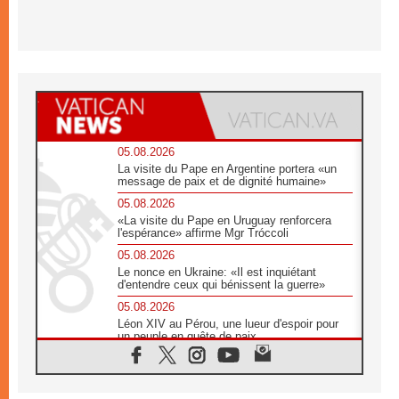
05.08.2026
La visite du Pape en Argentine portera «un
message de paix et de dignité humaine»
05.08.2026
«La visite du Pape en Uruguay renforcera
l'espérance» affirme Mgr Tróccoli
05.08.2026
Le nonce en Ukraine: «Il est inquiétant
d'entendre ceux qui bénissent la guerre»
05.08.2026
Léon XIV au Pérou, une lueur d'espoir pour
un peuple en quête de paix
05.08.2026
SCEAM: L'Église en Afrique vers
l'Assemblée ecclésiale de 2028 depuis