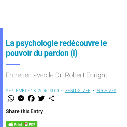
La psychologie redécouvre le
pouvoir du pardon (I)
Entretien avec le Dr. Robert Enright
SEPTEMBRE 18, 2005 00:00
ZENIT STAFF
ARCHIVES
W
M
F
T
S
h
e
a
w
h
a
s
c
i
a
t
s
e
t
r
Share this Entry
s
e
b
t
e
A
n
o
e
p
g
o
r