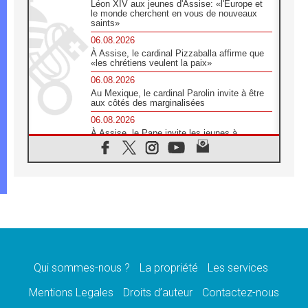
Léon XIV aux jeunes d'Assise: «l'Europe et
le monde cherchent en vous de nouveaux
saints»
06.08.2026
À Assise, le cardinal Pizzaballa affirme que
«les chrétiens veulent la paix»
06.08.2026
Au Mexique, le cardinal Parolin invite à être
aux côtés des marginalisées
06.08.2026
À Assise, le Pape invite les jeunes à
«construire la civilisation de l'amour»
05.08.2026
La visite du Pape en Argentine portera «un
message de paix et de dignité humaine»
05.08.2026
«La visite du Pape en Uruguay renforcera
l'espérance» affirme Mgr Tróccoli
05.08.2026
Le nonce en Ukraine: «Il est inquiétant
d'entendre ceux qui bénissent la guerre»
Qui sommes-nous ?
La propriété
Les services
05.08.2026
Mentions Legales
Droits d’auteur
Contactez-nous
Léon XIV au Pérou, une lueur d'espoir pour
un peuple en quête de paix