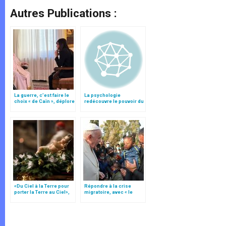
Autres Publications :
La guerre, c’est faire le
La psychologie
choix « de Caïn », déplore
redécouvre le pouvoir du
le pape François
pardon (II)
«Du Ciel à la Terre pour
Répondre à la crise
porter la Terre au Ciel»,
migratoire, avec « le
par Mgr Francesco Follo
style de l’humanité »!
(texte complet)