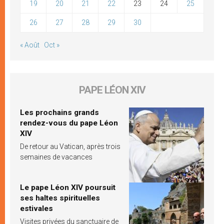
19
20
21
22
23
24
25
26
27
28
29
30
« Août
Oct »
PAPE LÉON XIV
Les prochains grands
rendez-vous du pape Léon
XIV
De retour au Vatican, après trois
semaines de vacances
Le pape Léon XIV poursuit
ses haltes spirituelles
estivales
Visites privées du sanctuaire de