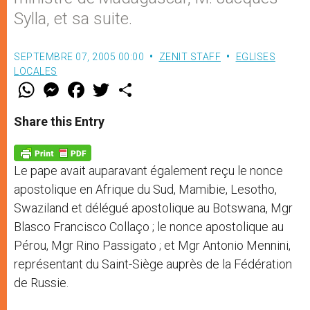
Sylla, et sa suite.
SEPTEMBRE 07, 2005 00:00
ZENIT STAFF
EGLISES
LOCALES
W
M
F
T
S
h
e
a
w
h
a
s
c
i
a
t
s
e
t
r
Share this Entry
s
e
b
t
e
A
n
o
e
p
g
o
r
p
e
k
Le pape avait auparavant également reçu le nonce
r
apostolique en Afrique du Sud, Mamibie, Lesotho,
Swaziland et délégué apostolique au Botswana, Mgr
Blasco Francisco Collaço ; le nonce apostolique au
Pérou, Mgr Rino Passigato ; et Mgr Antonio Mennini,
représentant du Saint-Siège auprès de la Fédération
de Russie.