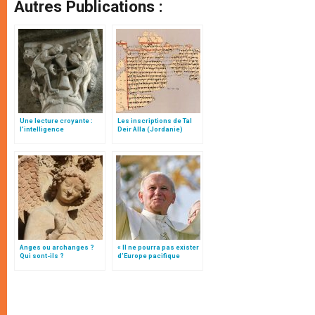
Autres Publications :
Une lecture croyante :
Les inscriptions de Tal
l’intelligence
Deir Alla (Jordanie)
typologique des deux
Testaments
Anges ou archanges ?
« Il ne pourra pas exister
Qui sont-ils ?
d’Europe pacifique
sans… »: l’Ukraine, dans
la vision de Jean-Paul II