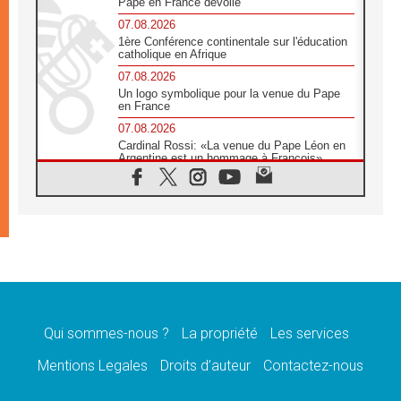
Pape en France dévoilé
07.08.2026
1ère Conférence continentale sur l'éducation
catholique en Afrique
07.08.2026
Un logo symbolique pour la venue du Pape
en France
07.08.2026
Cardinal Rossi: «La venue du Pape Léon en
Argentine est un hommage à François»
07.08.2026
Hiroshima et Nagasaki, 81 ans après,
lancement des «dix jours de prière pour la
paix»
06.08.2026
Préparatifs des JMJ 2027 à Séoul: «c'est
passionnant et l'impatience est immense!»
06.08.2026
Chrétiens et confucéens: respect et sagesse
pour relever les «défis urgents»
Qui sommes-nous ?
La propriété
Les services
06.08.2026
Mentions Legales
Droits d’auteur
Contactez-nous
À Sainte-Marie-Majeure, la grâce de Dieu
descend encore sur le monde
06.08.2026