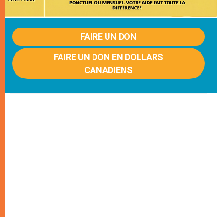
FAIRE UN DON
FAIRE UN DON EN DOLLARS
CANADIENS