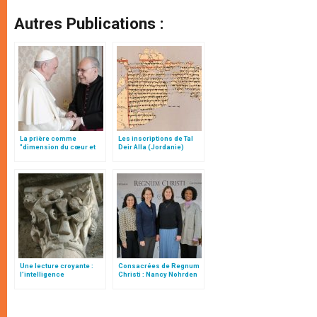
Autres Publications :
La prière comme
Les inscriptions de Tal
"dimension du cœur et
Deir Alla (Jordanie)
acte de liberté", par Mgr
Follo
Une lecture croyante :
Consacrées de Regnum
l’intelligence
Christi : Nancy Nohrden
typologique des deux
réélue supérieure
Testaments
générale