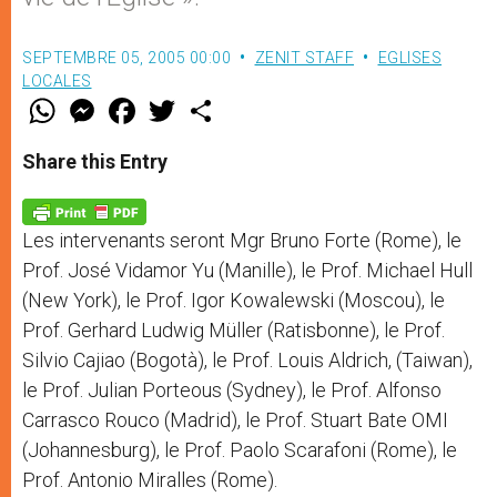
SEPTEMBRE 05, 2005 00:00
ZENIT STAFF
EGLISES
LOCALES
W
M
F
T
S
h
e
a
w
h
a
s
c
i
a
t
s
e
t
r
Share this Entry
s
e
b
t
e
A
n
o
e
p
g
o
r
p
e
k
Les intervenants seront Mgr Bruno Forte (Rome), le
r
Prof. José Vidamor Yu (Manille), le Prof. Michael Hull
(New York), le Prof. Igor Kowalewski (Moscou), le
Prof. Gerhard Ludwig Müller (Ratisbonne), le Prof.
Silvio Cajiao (Bogotà), le Prof. Louis Aldrich, (Taiwan),
le Prof. Julian Porteous (Sydney), le Prof. Alfonso
Carrasco Rouco (Madrid), le Prof. Stuart Bate OMI
(Johannesburg), le Prof. Paolo Scarafoni (Rome), le
Prof. Antonio Miralles (Rome).