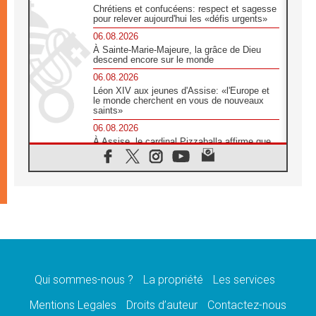
Chrétiens et confucéens: respect et sagesse
pour relever aujourd'hui les «défis urgents»
06.08.2026
À Sainte-Marie-Majeure, la grâce de Dieu
descend encore sur le monde
06.08.2026
Léon XIV aux jeunes d'Assise: «l'Europe et
le monde cherchent en vous de nouveaux
saints»
06.08.2026
À Assise, le cardinal Pizzaballa affirme que
«les chrétiens veulent la paix»
06.08.2026
Au Mexique, le cardinal Parolin invite à être
aux côtés des marginalisées
06.08.2026
À Assise, le Pape invite les jeunes à
«construire la civilisation de l'amour»
05.08.2026
La visite du Pape en Argentine portera «un
message de paix et de dignité humaine»
Qui sommes-nous ?
La propriété
Les services
05.08.2026
Mentions Legales
Droits d’auteur
Contactez-nous
«La visite du Pape en Uruguay renforcera
l'espérance» affirme Mgr Tróccoli