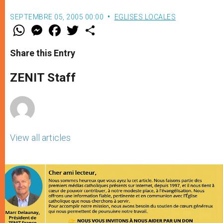
SEPTEMBRE 05, 2005 00:00
EGLISES LOCALES
W
M
F
T
S
h
e
a
w
h
a
s
c
i
a
t
s
e
t
r
Share this Entry
s
e
b
t
e
A
n
o
e
p
g
o
r
ZENIT Staff
p
e
k
r
View all articles