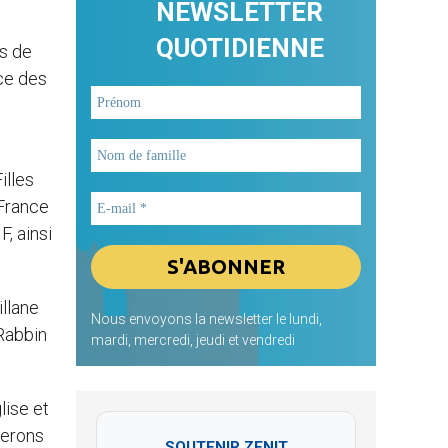
NEWSLETTER
QUOTIDIENNE
es de
nce des
illes
 France
, ainsi
illane
Nous envoyons la newsletter le lundi,
Rabbin
mardi, mercredi, jeudi et vendredi
lise et
serons
SOUTENIR ZENIT