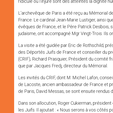
ridicule ou l’injure sont des atteintes la dignité h
L’archevêque de Paris a été reçu au Mémorial de l
France. Le cardinal Jean-Marie Lustiger, ainsi q
évêques de France, et le Père Patrick Desbois, s
judaïsme, ont accompagné Mgr Vingt-Trois. Ils o
La visite a été guidée par Eric de Rothschild, pré
des Déportés Juifs de France et conseiller du pré
(CRIF), Richard Prasquier, Président du comité fr
que par Jacques Fredj, directeur du Mémorial.
Les invités du CRIF, dont M. Michel Lafon, conseil
de Lacoste, ancien ambassadeur de France et pré
de Paris, David Messas, se sont ensuite rendus 
Dans son allocution, Roger Cukierman, président du 
les Juifs. Il ajoutait : « Nous serons à vos côtés