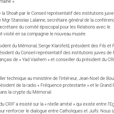
umaine ».
a Shoah par le Conseil représentatif des institutions juiv
ue Mgr Stanislas Lalanne, secrétaire général de la confére
ecrétaire du comité épiscopal pour les Relations avec le
nt visité en sa compagnie le nouveau musée.
sident du Mémorial, Serge Klarsfeld, président des Fils et F
sident du Conseil représentatif des institutions juives de
ançais de « Yad Vashem » et conseiller du président du CRIF
ler technique au ministère de l’Intérieur, Jean-Noël de Bou
sident de la radio « Fréquence protestante » et le Grand 
dans la crypte du Mémorial.
CRIF a insisté sur la « réelle amitié » qui existe entre l’Eg
 pour renforcer le dialogue entre Catholiques et Juifs. Nous 