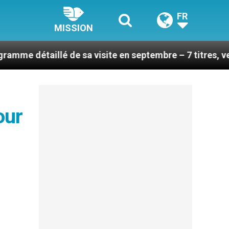
FR
MISSION
lé de sa visite en septembre – 7 titres, vendredi 7 ao
our