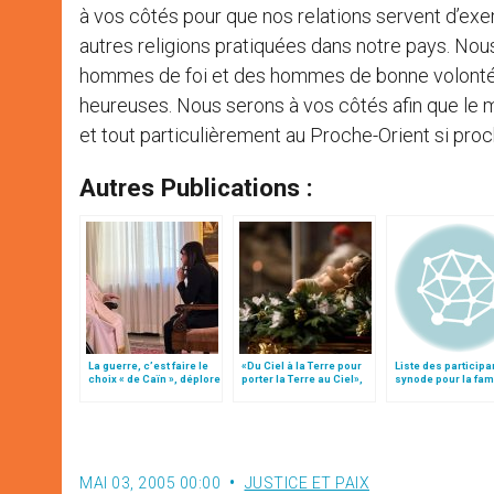
à vos côtés pour que nos relations servent d’exe
autres religions pratiquées dans notre pays. N
hommes de foi et des hommes de bonne volonté 
heureuses. Nous serons à vos côtés afin que le mo
et tout particulièrement au Proche-Orient si pro
Autres Publications :
La guerre, c’est faire le
«Du Ciel à la Terre pour
Liste des participa
choix « de Caïn », déplore
porter la Terre au Ciel»,
synode pour la fami
le pape François
par Mgr Francesco Follo
25 octobre)
MAI 03, 2005 00:00
JUSTICE ET PAIX