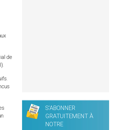
aux
ial de
).
ifs.
incus
S'ABONNER
ies
un
GRATUITEMENT À
NOTRE