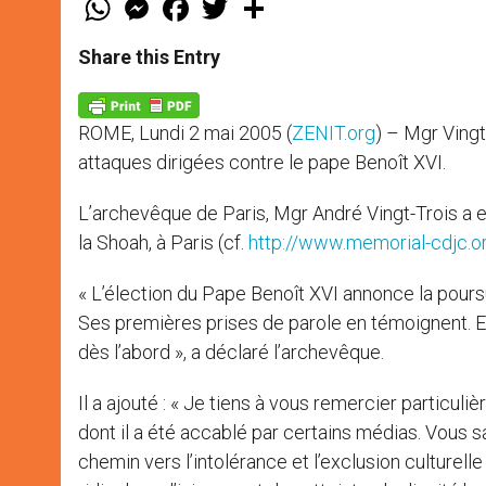
h
e
a
w
h
a
s
c
i
a
t
s
e
t
r
Share this Entry
s
e
b
t
e
A
n
o
e
p
g
o
r
p
e
k
ROME, Lundi 2 mai 2005 (
ZENIT.org
) – Mgr Ving
r
attaques dirigées contre le pape Benoît XVI.
L’archevêque de Paris, Mgr André Vingt-Trois a e
la Shoah, à Paris (cf.
http://www.memorial-cdjc.o
« L’élection du Pape Benoît XVI annonce la poursu
Ses premières prises de parole en témoignent. Et
dès l’abord », a déclaré l’archevêque.
Il a ajouté : « Je tiens à vous remercier particul
dont il a été accablé par certains médias. Vous 
chemin vers l’intolérance et l’exclusion culturell