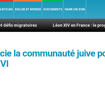
 VATICAN
EGLISE ET MONDE
DOCUMENTS
FAIRE UN DON
atoires
Léon XIV en France : le programme détail
cie la communauté juive p
XVI