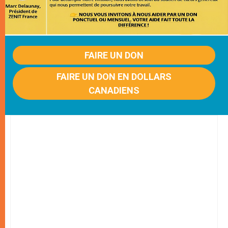
FAIRE UN DON
FAIRE UN DON EN DOLLARS
CANADIENS