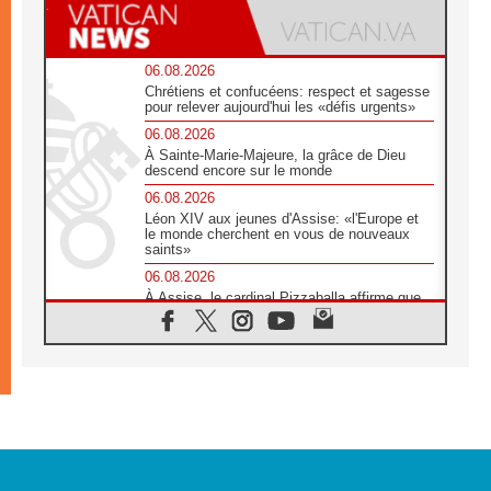
06.08.2026
Chrétiens et confucéens: respect et sagesse
pour relever aujourd'hui les «défis urgents»
06.08.2026
À Sainte-Marie-Majeure, la grâce de Dieu
descend encore sur le monde
06.08.2026
Léon XIV aux jeunes d'Assise: «l'Europe et
le monde cherchent en vous de nouveaux
saints»
06.08.2026
À Assise, le cardinal Pizzaballa affirme que
«les chrétiens veulent la paix»
06.08.2026
Au Mexique, le cardinal Parolin invite à être
aux côtés des marginalisées
06.08.2026
À Assise, le Pape invite les jeunes à
«construire la civilisation de l'amour»
05.08.2026
La visite du Pape en Argentine portera «un