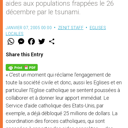
aides aux populations frappées le 26
décembre par le tsunami.
JANVIER 07, 2005 00:00
ZENIT STAFF
EGLISES
LOCALES
W
M
F
T
S
h
e
a
w
h
a
s
c
i
a
t
s
e
t
r
Share this Entry
s
e
b
t
e
A
n
o
e
p
g
o
r
p
e
k
« C’est un moment qui réclame l’engagement de
r
toute la société civile et donc, aussi les Eglises et en
particulier l’Eglise catholique se sentent poussées à
collaborer et à donner leur apport immédiat. Le
Service d’aide catholique des Etats-Unis, par
exemple, a déjà débloqué 25 millions de dollars. La
coordination des forces catholiques, qui sont