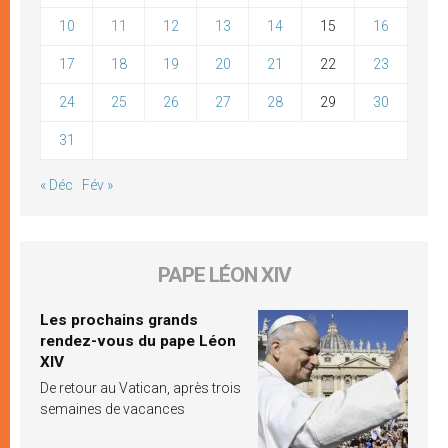
10
11
12
13
14
15
16
17
18
19
20
21
22
23
24
25
26
27
28
29
30
31
« Déc
Fév »
PAPE LÉON XIV
Les prochains grands
rendez-vous du pape Léon
XIV
De retour au Vatican, après trois
semaines de vacances