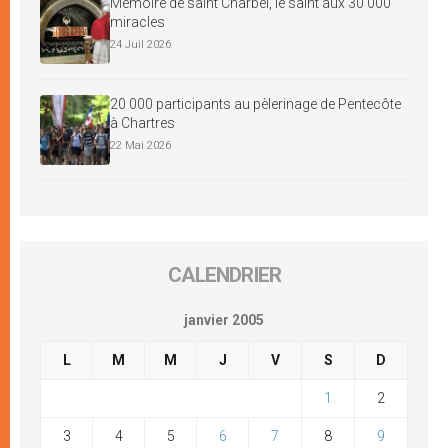
Mémoire de saint Charbel, le saint aux 30 000
miracles
24 Juil 2026
20 000 participants au pèlerinage de Pentecôte
à Chartres
22 Mai 2026
CALENDRIER
janvier 2005
L
M
M
J
V
S
D
1
2
3
4
5
6
7
8
9