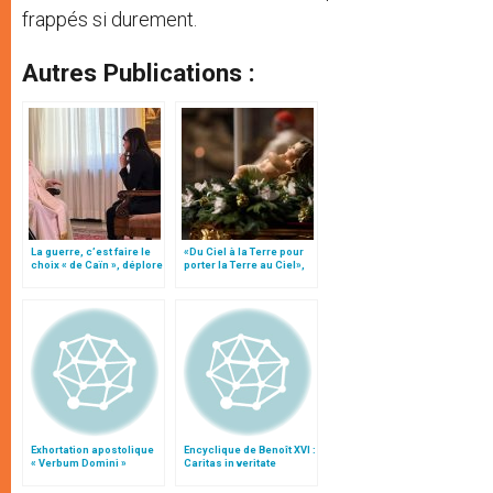
frappés si durement.
Autres Publications :
La guerre, c’est faire le
«Du Ciel à la Terre pour
choix « de Caïn », déplore
porter la Terre au Ciel»,
le pape François
par Mgr Francesco Follo
Exhortation apostolique
Encyclique de Benoît XVI :
« Verbum Domini »
Caritas in veritate