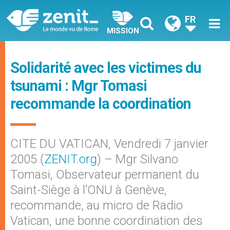
FR
MISSION
Solidarité avec les victimes du
tsunami : Mgr Tomasi
recommande la coordination
CITE DU VATICAN, Vendredi 7 janvier
2005 (
ZENIT.org
) – Mgr Silvano
Tomasi, Observateur permanent du
Saint-Siège à l’ONU à Genève,
recommande, au micro de Radio
Vatican, une bonne coordination des