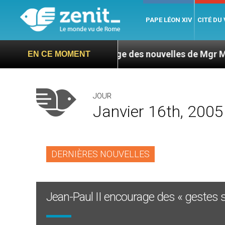
PAPE LÉON XIV
CITÉ DU
ragua : L’ONU exige des nouvelles de Mgr Mata
EN CE MOMENT
JOUR
Janvier 16th, 2005
DERNIÈRES NOUVELLES
Jean-Paul II encourage des « gestes si