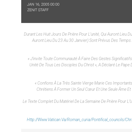
JAN 16, 2005 00:00
ZENIT STAFF
Durant Les Huit Jours De Prière Pour L’unité, Qui Auront Lieu 
Auront Lieu Du 23 Au 30 Janvier) Sont Prévus Des Temps 
« J’invite Toute Communauté À Faire Des Gestes Significati
Unité De Tous Les Disciples Du Christ », A Déclaré Le Pape 
« Confions À La Très Sainte Vierge Marie Ces Important
Chrétiens À Former Un Seul Cœur Et Une Seule Âme Et 
Le Texte Complet Du Matériel De La Semaine De Prière Pour L’U
Http://www.vatican.va/roman_curia/pontifical_councils/c