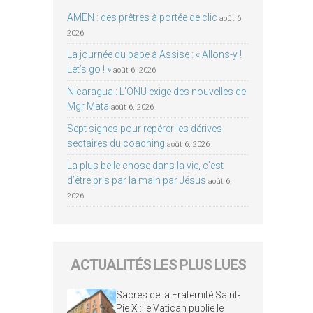
AMEN : des prêtres à portée de clic
août 6,
2026
La journée du pape à Assise : « Allons-y !
Let’s go ! »
août 6, 2026
Nicaragua : L’ONU exige des nouvelles de
Mgr Mata
août 6, 2026
Sept signes pour repérer les dérives
sectaires du coaching
août 6, 2026
La plus belle chose dans la vie, c’est
d’être pris par la main par Jésus
août 6,
2026
ACTUALITÉS LES PLUS LUES
Sacres de la Fraternité Saint-
Pie X : le Vatican publie le