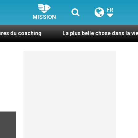
FR
MISSION
aching
La plus belle chose dans la vie, c’est d’êt