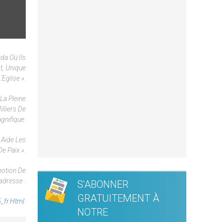
da Où Ils
t, Unique
Eglise ».
La Pleine
lliers De
gnifique.
 Aide Les
e Paix ».
motion De
’adresse :
S'ABONNER
GRATUITEMENT À
_fr.html
.
NOTRE