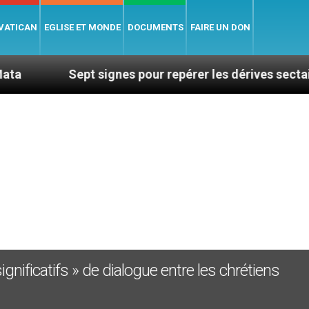
 VATICAN
EGLISE ET MONDE
DOCUMENTS
FAIRE UN DON
Sept signes pour repérer les dérives sectaires du co
gnificatifs » de dialogue entre les chrétiens