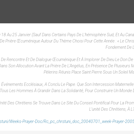
Du 18 Au 25 Janvier (sauf Dans Certains Pays De L’hémisphère Sud, Et Au Cana
De Prière Œcuménique Autour Du Thème Choisi Pour Cette Année : « Le Chris
Fondement De L’
fs De Rencontre Et De Dialogue Œcuménique Et À Implorer De Dieu Le Don De 
Dans Son Allocution Avant La Prière De L’Angélus, En Présence De Plusieurs Mi
Pèlerins Réunis Place Saint Pierre Sous Un Soleil Ma
s Événements Ecclésiaux, A Conclu Le Pape. Que Son Intercession Maternelle
Tous Les Hommes À Grandir Dans La Solidarité, Pour Construire Un Monde D
nité Des Chrétiens Se Trouve Dans Le Site Du Conseil Pontifical Pour La Pro
L’unité Des Chrétiens, À L
hrstuni/weeks-Prayer-Doc/rc_pc_chrstuni_doc_20040701_week-Prayer-2005