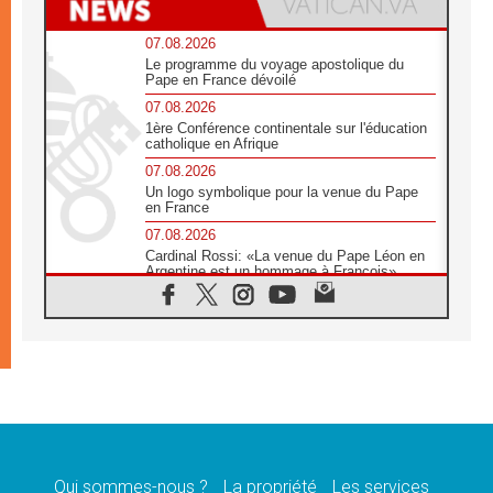
07.08.2026
Le programme du voyage apostolique du
Pape en France dévoilé
07.08.2026
1ère Conférence continentale sur l'éducation
catholique en Afrique
07.08.2026
Un logo symbolique pour la venue du Pape
en France
07.08.2026
Cardinal Rossi: «La venue du Pape Léon en
Argentine est un hommage à François»
07.08.2026
Hiroshima et Nagasaki, 81 ans après,
lancement des «dix jours de prière pour la
paix»
06.08.2026
Préparatifs des JMJ 2027 à Séoul: «c'est
passionnant et l'impatience est immense!»
06.08.2026
Chrétiens et confucéens: respect et sagesse
pour relever les «défis urgents»
Qui sommes-nous ?
La propriété
Les services