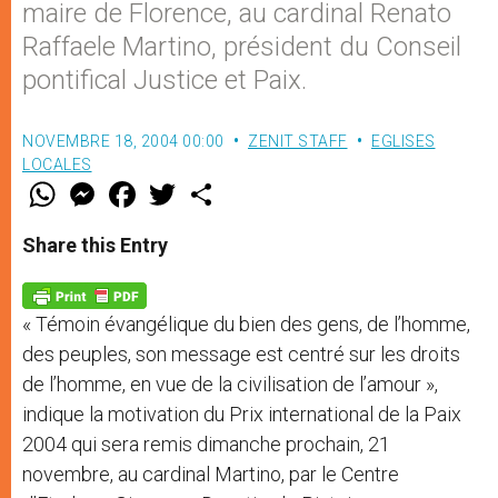
maire de Florence, au cardinal Renato
Raffaele Martino, président du Conseil
pontifical Justice et Paix.
NOVEMBRE 18, 2004 00:00
ZENIT STAFF
EGLISES
LOCALES
W
M
F
T
S
h
e
a
w
h
a
s
c
i
a
t
s
e
t
r
Share this Entry
s
e
b
t
e
A
n
o
e
p
g
o
r
p
e
k
« Témoin évangélique du bien des gens, de l’homme,
r
des peuples, son message est centré sur les droits
de l’homme, en vue de la civilisation de l’amour »,
indique la motivation du Prix international de la Paix
2004 qui sera remis dimanche prochain, 21
novembre, au cardinal Martino, par le Centre