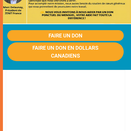
FAIRE UN DON
FAIRE UN DON EN DOLLARS
CANADIENS