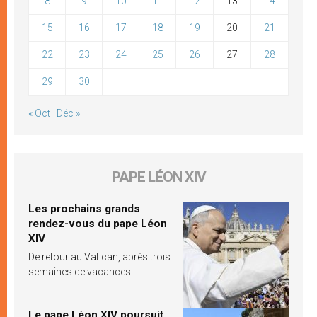
8
9
10
11
12
13
14
15
16
17
18
19
20
21
22
23
24
25
26
27
28
29
30
« Oct
Déc »
PAPE LÉON XIV
Les prochains grands
rendez-vous du pape Léon
XIV
De retour au Vatican, après trois
semaines de vacances
Le pape Léon XIV poursuit