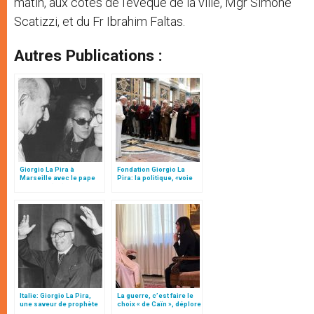
matin, aux côtés de l’évêque de la ville, Mgr Simone
Scatizzi, et du Fr Ibrahim Faltas.
Autres Publications :
Giorgio La Pira à
Fondation Giorgio La
Marseille avec le pape
Pira: la politique, «voie
François (2/3)
exigeante de service et
de responsabilité»
(traduction complète)
Italie: Giorgio La Pira,
La guerre, c’est faire le
une saveur de prophète
choix « de Caïn », déplore
le pape François