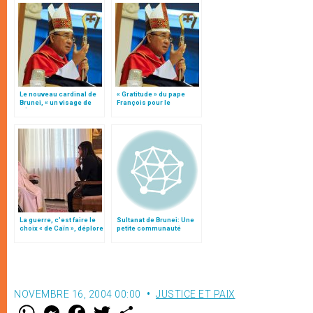
Le nouveau cardinal de
« Gratitude » du pape
Brunei, « un visage de
François pour le
l’Église qu’on ne voit pas
témoignage du défunt
souvent »
cardinal Sim
La guerre, c’est faire le
Sultanat de Brunei: Une
choix « de Caïn », déplore
petite communauté
le pape François
catholique en
croissance
NOVEMBRE 16, 2004 00:00
JUSTICE ET PAIX
W
M
F
T
S