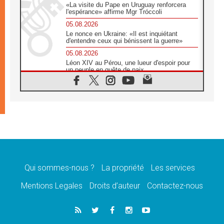
«La visite du Pape en Uruguay renforcera
l'espérance» affirme Mgr Tróccoli
05.08.2026
Le nonce en Ukraine: «Il est inquiétant
d'entendre ceux qui bénissent la guerre»
05.08.2026
Léon XIV au Pérou, une lueur d'espoir pour
un peuple en quête de paix
05.08.2026
SCEAM: L'Église en Afrique vers
l'Assemblée ecclésiale de 2028 depuis
Addis-Abeba
05.08.2026
Le Pape exprime ses condoléances suite au
décès du cardinal Júlio Langa
05.08.2026
Le Pape attendu en novembre en Uruguay,
en Argentine et au Pérou
Qui sommes-nous ?
La propriété
Les services
05.08.2026
Mentions Legales
Droits d’auteur
Contactez-nous
Audience générale: la prière est un acte
d'espérance
04.08.2026
Léon XIV invite les Chevaliers de Colomb à
être des «prophètes de l'harmonie»