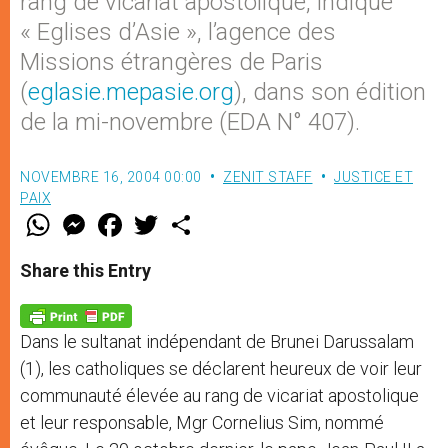
rang de vicariat apostolique, indique
« Eglises d’Asie », l’agence des
Missions étrangères de Paris
(
eglasie.mepasie.org
), dans son édition
de la mi-novembre (EDA N° 407).
NOVEMBRE 16, 2004 00:00
ZENIT STAFF
JUSTICE ET
PAIX
W
M
F
T
S
h
e
a
w
h
a
s
c
i
a
t
s
e
t
r
Share this Entry
s
e
b
t
e
A
n
o
e
p
g
o
r
p
e
k
Dans le sultanat indépendant de Brunei Darussalam
r
(1), les catholiques se déclarent heureux de voir leur
communauté élevée au rang de vicariat apostolique
et leur responsable, Mgr Cornelius Sim, nommé