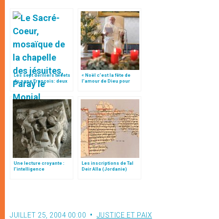
Les sept derniers tweets
« Noël c’est la fête de
du pape François: deux
l’amour de Dieu pour
antidotes à la violence
nous », tweet du pape
François
Une lecture croyante :
Les inscriptions de Tal
l’intelligence
Deir Alla (Jordanie)
typologique des deux
Testaments
JUILLET 25, 2004 00:00
JUSTICE ET PAIX