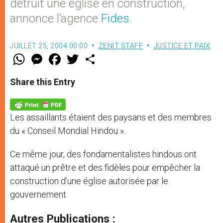
détruit une église en construction,
annonce l’agence
Fides
.
JUILLET 25, 2004 00:00
ZENIT STAFF
JUSTICE ET PAIX
W
M
F
T
S
h
e
a
w
h
a
s
c
i
a
t
s
e
t
r
Share this Entry
s
e
b
t
e
A
n
o
e
p
g
o
r
p
e
k
Les assaillants étaient des paysans et des membres
r
du « Conseil Mondial Hindou ».
Ce même jour, des fondamentalistes hindous ont
attaqué un prêtre et des fidèles pour empêcher la
construction d’une église autorisée par le
gouvernement.
Autres Publications :