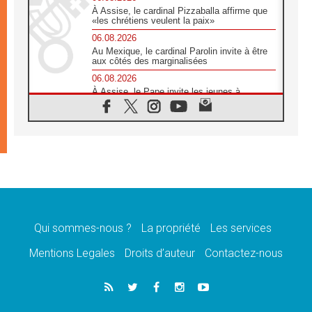
À Assise, le cardinal Pizzaballa affirme que
«les chrétiens veulent la paix»
06.08.2026
Au Mexique, le cardinal Parolin invite à être
aux côtés des marginalisées
06.08.2026
À Assise, le Pape invite les jeunes à
«construire la civilisation de l'amour»
05.08.2026
La visite du Pape en Argentine portera «un
message de paix et de dignité humaine»
05.08.2026
«La visite du Pape en Uruguay renforcera
l'espérance» affirme Mgr Tróccoli
05.08.2026
Le nonce en Ukraine: «Il est inquiétant
d'entendre ceux qui bénissent la guerre»
Qui sommes-nous ?
La propriété
Les services
05.08.2026
Mentions Legales
Droits d’auteur
Contactez-nous
Léon XIV au Pérou, une lueur d'espoir pour
un peuple en quête de paix
05.08.2026
SCEAM: L'Église en Afrique vers
l'Assemblée ecclésiale de 2028 depuis