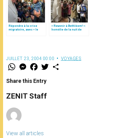
Répondre à la crise
« Revenir à Bethléem! »:
migratoire, avec « le
homélie de la nuit de
style de l’humanité »!
Noël (texte complet)
(texte complet)
JUILLET 23, 2004 00:00
VOYAGES
W
M
F
T
S
h
e
a
w
h
a
s
c
i
a
t
s
e
t
r
Share this Entry
s
e
b
t
e
A
n
o
e
p
g
o
r
ZENIT Staff
p
e
k
r
View all articles