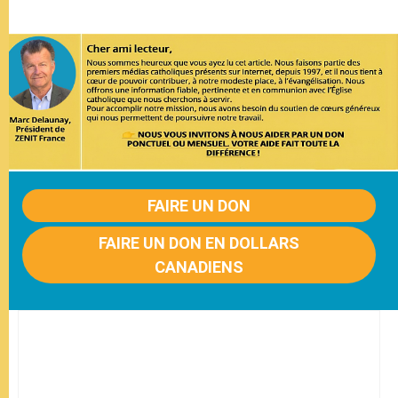
FAIRE UN DON
FAIRE UN DON EN DOLLARS
CANADIENS