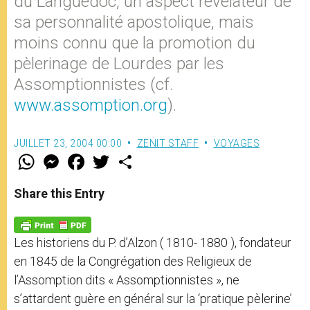
du Languedoc, un aspect révélateur de
sa personnalité apostolique, mais
moins connu que la promotion du
pèlerinage de Lourdes par les
Assomptionnistes (cf.
www.assomption.org
).
JUILLET 23, 2004 00:00
ZENIT STAFF
VOYAGES
W
M
F
T
S
h
e
a
w
h
a
s
c
i
a
t
s
e
t
r
Share this Entry
s
e
b
t
e
A
n
o
e
p
g
o
r
p
e
k
Les historiens du P. d’Alzon ( 1810- 1880 ), fondateur
r
en 1845 de la Congrégation des Religieux de
l’Assomption dits « Assomptionnistes », ne
s’attardent guère en général sur la ‘pratique pèlerine’