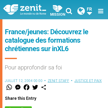
FR
MISSION
France/jeunes: Découvrez le
catalogue des formations
chrétiennes sur inXL6
Pour approfondir sa foi
JUILLET 12, 2004 00:00
ZENIT STAFF
JUSTICE ET PAIX
W
M
F
T
S
h
e
a
w
h
a
s
c
i
a
t
s
e
t
r
Share this Entry
s
e
b
t
e
A
n
o
e