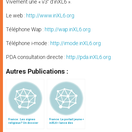
Vivement une « v3″ d’inXL6 ».
Le web :
http://www.inXL6.org
Téléphone Wap :
http://wap.inXL6.org
Téléphone i-mode :
http://imode.inXL6.org
PDA consultation directe :
http://pda.inXL6.org
Autres Publications :
France : Les signes
France: Le portail jeune «
religieux? Un dossier
inXL6 » lance des
"inXL6", portail "jeune" de
services inédits sur les
l’Eglise
portables