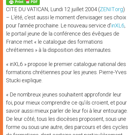
p
g
o
r
p
e
k
CITE DU VATICAN, Lundi 12 juillet 2004 (
ZENIT.org
)
r
– L’été, c’est aussi le moment d’envisager ses choix
pour l’année prochaine. Le nouveau service d’
inXL6
,
le portail jeune de la conférence des évêques de
France met « le catalogue des formations
chrétiennes » à la disposition des internautes.
« inXL6 » propose le premier catalogue national des
formations chrétiennes pour les jeunes. Pierre-Yves
Stucki explique.
« De nombreux jeunes souhaitent approfondir leur
foi, pour mieux comprendre ce qu’ils croient, et pour
savoir aussi mieux parler de leur foi à leur entourage.
De leur côté, tous les diocèses proposent, sous une
forme ou sous une autre, des parcours et des cycles