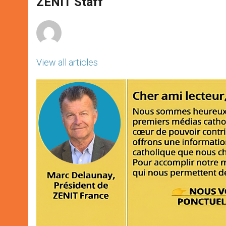
ZENIT Staff
p
e
k
r
View all articles