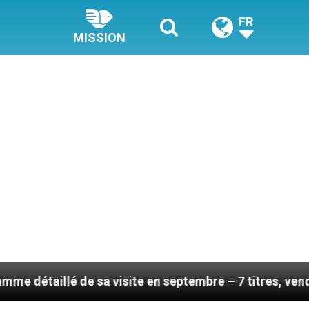
FR
MISSION
 de sa visite en septembre – 7 titres, vendredi 7 août