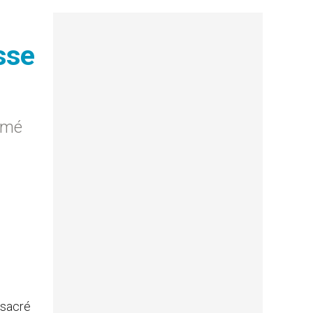
sse
mmé
nsacré