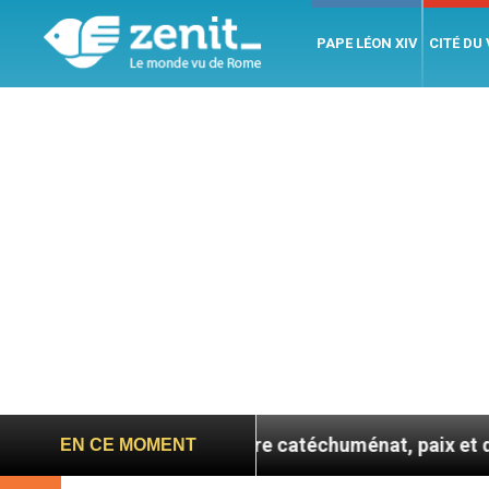
PAPE LÉON XIV
CITÉ DU
e se confie : entre catéchuménat, paix et défis migrat
EN CE MOMENT