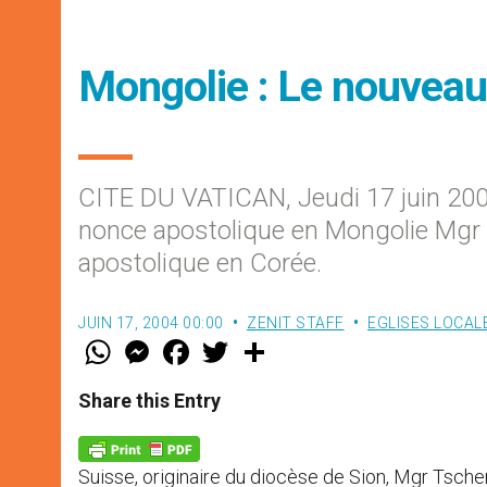
Mongolie : Le nouveau
CITE DU VATICAN, Jeudi 17 juin 200
nonce apostolique en Mongolie Mgr E
apostolique en Corée.
JUIN 17, 2004 00:00
ZENIT STAFF
EGLISES LOCAL
W
M
F
T
S
h
e
a
w
h
a
s
c
i
a
t
s
e
t
r
Share this Entry
s
e
b
t
e
A
n
o
e
p
g
o
r
p
e
k
Suisse, originaire du diocèse de Sion, Mgr Tsche
r