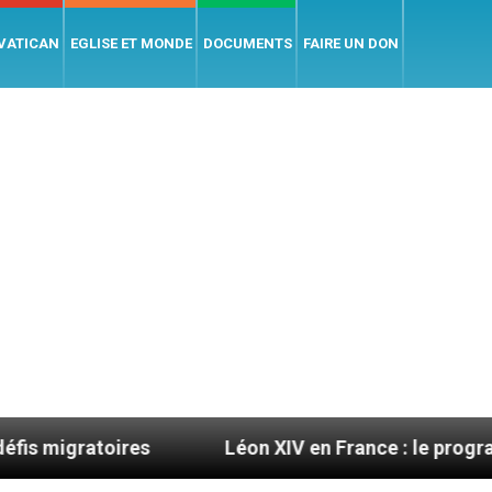
 VATICAN
EGLISE ET MONDE
DOCUMENTS
FAIRE UN DON
oires
Léon XIV en France : le programme détaillé