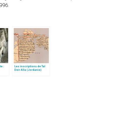
996.
e :
Les inscriptions de Tal
Deir Alla (Jordanie)
eux