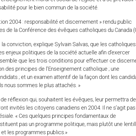
nsabilité pour le bien commun de la société.
ction 2004 : responsabilité et discernement » rendu public
ales de la Conférence des évêques catholiques du Canada 
conviction, explique Sylvain Salvas, que les catholiques
des enjeux politiques de la société actuelle afin d’exercer
us semble que les trois conditions pour effectuer ce discer
ion des principes de l’Enseignement catholique ; une
dats ; et un examen attentif de la façon dont les candid
ls nous sommes le plus attachés. »
l de réflexion qui, souhaitent les évêques, leur permettra d
nt invités les citoyens canadiens en 2004. Il ne s’agit pas 
ésiale. « Ces quelques principes fondamentaux de
tituent pas un programme politique, mais plutôt une lentil
es et les programmes publics.»