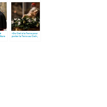
té
«Du Ciel à la Terre pour
lture
porter la Terre au Ciel»,
par Mgr Francesco Follo
te