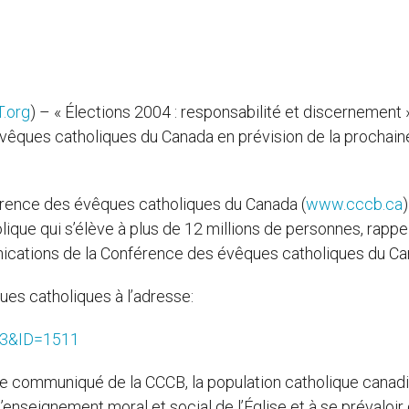
.org
) – « Élections 2004 : responsabilité et discernement »
s évêques catholiques du Canada en prévision de la prochain
érence des évêques catholiques du Canada (
www.cccb.ca
)
ique qui s’élève à plus de 12 millions de personnes, rappe
nications de la Conférence des évêques catholiques du Ca
ques catholiques à l’adresse:
23&ID=1511
e le communiqué de la CCCB, la population catholique canad
l’enseignement moral et social de l’Église et à se prévaloir