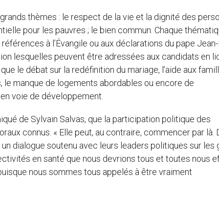
rands thèmes : le respect de la vie et la dignité des pers
érentielle pour les pauvres ; le bien commun. Chaque thémati
éférences à l’Évangile ou aux déclarations du pape Jean-P
xion lesquelles peuvent être adressées aux candidats en li
que le débat sur la redéfinition du mariage, l’aide aux famil
res, le manque de logements abordables ou encore de
s en voie de développement.
ué de Sylvain Salvas, que la participation politique des
toraux connus. « Elle peut, au contraire, commencer par là.
un dialogue soutenu avec leurs leaders politiques sur les
ectivités en santé que nous devrions tous et toutes nous e
s puisque nous sommes tous appelés à être vraiment