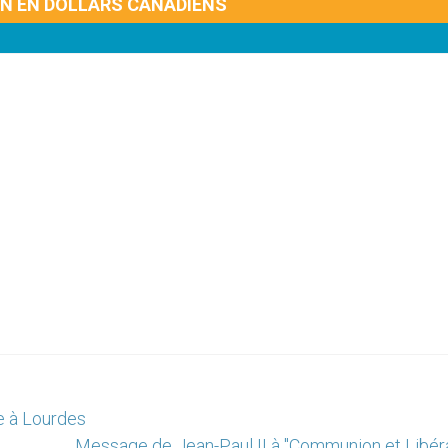
ON EN DOLLARS CANADIENS
ge à Lourdes
Message de Jean-Paul II à "Communion et Libéra