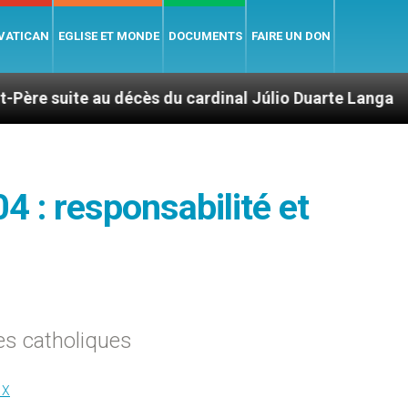
 VATICAN
EGLISE ET MONDE
DOCUMENTS
FAIRE UN DON
écès du cardinal Júlio Duarte Langa
Le pape L
4 : responsabilité et
es catholiques
IX