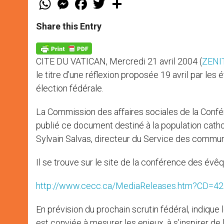
h
e
a
w
h
a
s
c
i
a
t
s
e
t
r
Share this Entry
s
e
b
t
e
A
n
o
e
p
g
o
r
p
e
k
CITE DU VATICAN, Mercredi 21 avril 2004 (
ZENIT
r
le titre d’une réflexion proposée 19 avril par le
élection fédérale.
La Commission des affaires sociales de la Conf
publié ce document destiné à la population cathol
Sylvain Salvas, directeur du Service des commu
Il se trouve sur le site de la conférence des évê
http://www.cecc.ca/MediaReleases.htm?CD=4
En prévision du prochain scrutin fédéral, indiqu
est conviée à mesurer les enjeux, à s’inspirer de 