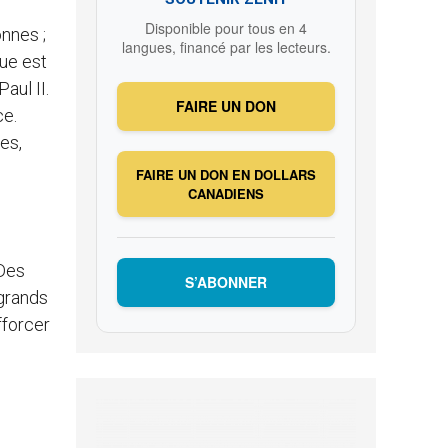
Disponible pour tous en 4
onnes ;
langues, financé par les lecteurs.
que est
aul II.
FAIRE UN DON
ce.
les,
FAIRE UN DON EN DOLLARS
CANADIENS
 Des
S’ABONNER
 grands
fforcer