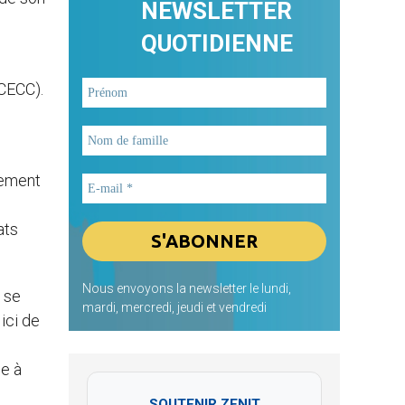
NEWSLETTER
QUOTIDIENNE
(CECC).
nement
ats
Nous envoyons la newsletter le lundi,
e se
mardi, mercredi, jeudi et vendredi
ici de
le à
SOUTENIR ZENIT