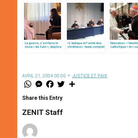
La guerre, c’est faire le
«L’évêque et l’unité des
Education: « Identi
choix « de Caïn », déplore
chrétiens»: texte complet
catholique » et « cu
le pape François
du C.P. pour la promotion
du dialogue », une
de l’unité
« instruction » (tex
complet)
AVRIL 21, 2004 00:00
JUSTICE ET PAIX
W
M
F
T
S
h
e
a
w
h
a
s
c
i
a
t
s
e
t
r
Share this Entry
s
e
b
t
e
A
n
o
e
p
g
o
r
ZENIT Staff
p
e
k
r