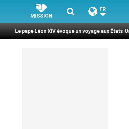
FR
MISSION
éon XIV évoque un voyage aux États-Unis
Le pa