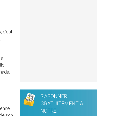
; c’est
e
 a
lle
nada.
S'ABONNER
GRATUITEMENT À
ienne
NOTRE
 de son