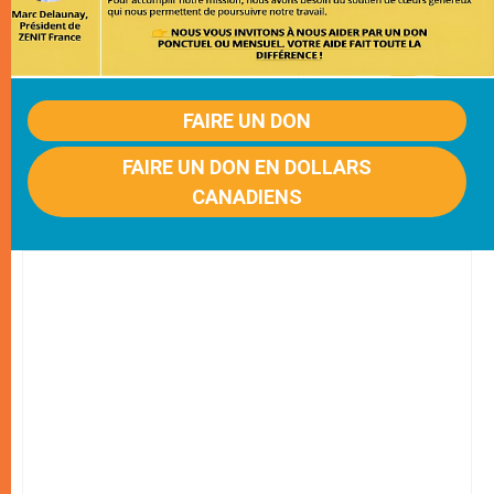
FAIRE UN DON
FAIRE UN DON EN DOLLARS
CANADIENS