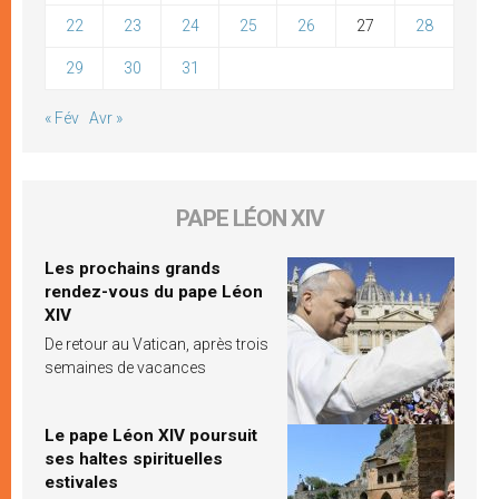
22
23
24
25
26
27
28
29
30
31
« Fév
Avr »
PAPE LÉON XIV
Les prochains grands
rendez-vous du pape Léon
XIV
De retour au Vatican, après trois
semaines de vacances
Le pape Léon XIV poursuit
ses haltes spirituelles
estivales