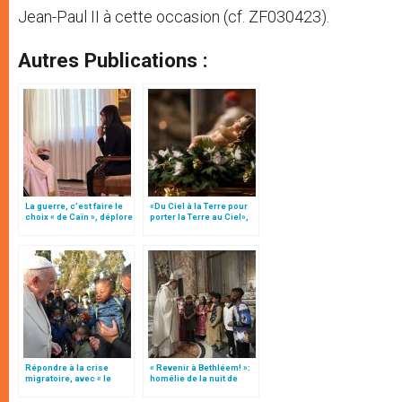
Jean-Paul II à cette occasion (cf. ZF030423).
Autres Publications :
La guerre, c’est faire le
«Du Ciel à la Terre pour
choix « de Caïn », déplore
porter la Terre au Ciel»,
le pape François
par Mgr Francesco Follo
Répondre à la crise
« Revenir à Bethléem! »:
migratoire, avec « le
homélie de la nuit de
style de l’humanité »!
Noël (texte complet)
(texte complet)