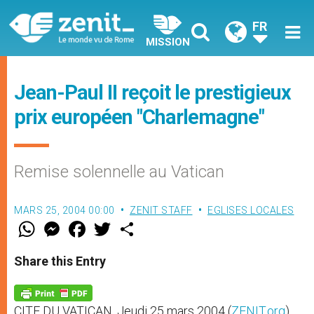
FR
MISSION
Jean-Paul II reçoit le prestigieux
prix européen "Charlemagne"
Remise solennelle au Vatican
MARS 25, 2004 00:00
ZENIT STAFF
EGLISES LOCALES
W
M
F
T
S
h
e
a
w
h
a
s
c
i
a
t
s
e
t
r
Share this Entry
s
e
b
t
e
A
n
o
e
p
g
o
r
p
e
k
CITE DU VATICAN, Jeudi 25 mars 2004 (
ZENIT.org
)
r