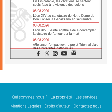
En Cisjordanie, les chrétiens se sentent
seuls face à la violence des colons
08.08.2026
Léon XIV au sanctuaire de Notre Dame du
Bon Conseil à Genazzano en septembre
08.08.2026
Léon XIV: Sainte Agathe aide à contempler
la victoire de l'amour sur la mort
08.08.2026
«Relancer l'empathie», le projet Triennal d'art
des Universités catholiques
08.08.2026
Signis 2026, donner la parole aux religieuses
catholiques
08.08.2026
Au Bangladesh, l'Église accompagne les
Dalits sur le chemin de la dignité
07.08.2026
Philippines: le vicariat apostolique de
Calapan devient un diocèse
Qui sommes-nous ?
La propriété
Les services
07.08.2026
Congo-Brazzaville: le 15 août, entre solennité
Mentions Legales
Droits d’auteur
Contactez-nous
de l'Assomption et mémoire nationale