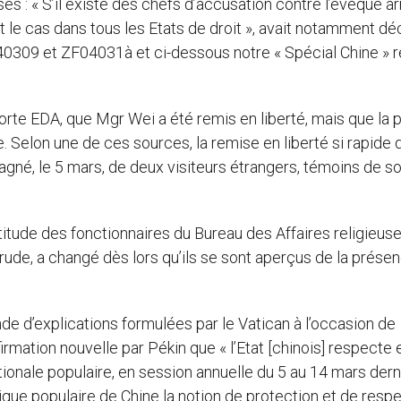
s : « S’il existe des chefs d’accusation contre l’évêque ar
t le cas dans tous les Etats de droit », avait notamment dé
040309 et ZF04031à et ci-dessous notre « Spécial Chine » r
orte EDA, que Mgr Wei a été remis en liberté, mais que la p
. Selon une de ces sources, la remise en liberté si rapide 
mpagné, le 5 mars, de deux visiteurs étrangers, témoins de s
attitude des fonctionnaires du Bureau des Affaires religieus
t rude, a changé dès lors qu’ils se sont aperçus de la prése
de d’explications formulées par le Vatican à l’occasion de
irmation nouvelle par Pékin que « l’Etat [chinois] respecte 
onale populaire, en session annuelle du 5 au 14 mars derni
lique populaire de Chine la notion de protection et de resp