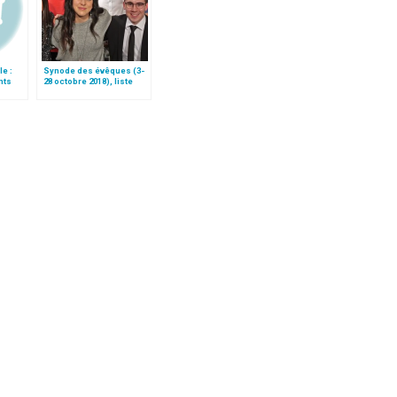
e :
Synode des évêques (3-
nts
28 octobre 2018), liste
des participants