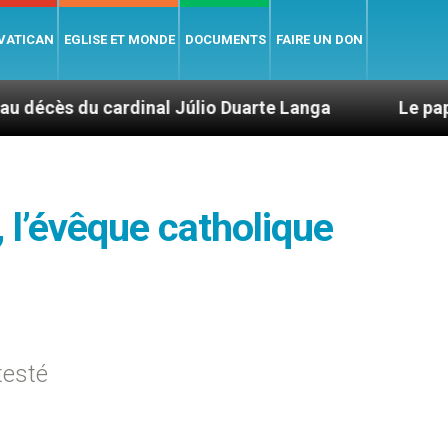
 VATICAN
EGLISE ET MONDE
DOCUMENTS
FAIRE UN DON
dinal Júlio Duarte Langa
Le pape Léon XIV évo
, l’évêque catholique
testé