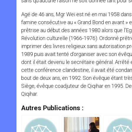
sans qu’aucune raison ne soit donnée tant pour so
Agé de 46 ans, Mgr Wei est né en mai 1958 dans un
famine consécutive au « Grand Bond en avant » en p
prêtrise au début des années 1980 alors que l’Eg
Révolution culturelle (1966-1976). Ordonné prêtre 
imprimer des livres religieux sans autorisation pr
1989 puis avait tenté d’organiser avec son évêq
dont il était devenu le secrétaire général. Arrêté
cette conférence clandestine, il avait été condam
bout de deux ans, en 1992. Son évêque étant très
Siège, évêque coadjuteur de Qiqihar en 1995. Depu
Qiqihar.
Autres Publications :