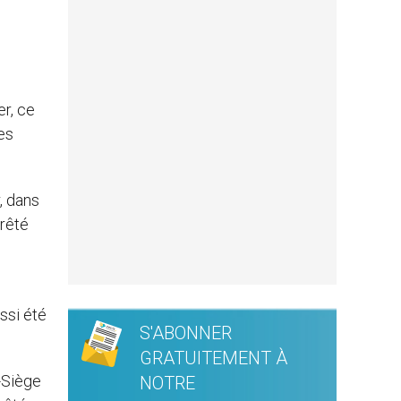
er, ce
es
, dans
rrêté
ssi été
S'ABONNER
GRATUITEMENT À
t-Siège
NOTRE