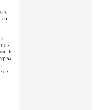
i la
à la
a
en
ne »,
nion de
amp au
t-
se de