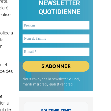
rêté,
NEWSLETTER
claré
QUOTIDIENNE
éalisé
olice a
de
on
es et
nce des
Nous envoyons la newsletter le lundi,
mardi, mercredi, jeudi et vendredi
et
er, a
ect des
SOUTENIR ZENIT