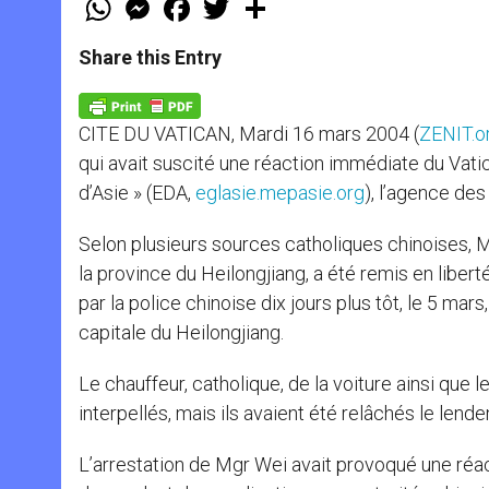
h
e
a
w
h
a
s
c
i
a
t
s
e
t
r
Share this Entry
s
e
b
t
e
A
n
o
e
p
g
o
r
p
e
k
CITE DU VATICAN, Mardi 16 mars 2004 (
ZENIT.o
r
qui avait suscité une réaction immédiate du Vati
d’Asie » (EDA,
eglasie.mepasie.org
), l’agence de
Selon plusieurs sources catholiques chinoises, M
la province du Heilongjiang, a été remis en libert
par la police chinoise dix jours plus tôt, le 5 mars,
capitale du Heilongjiang.
Le chauffeur, catholique, de la voiture ainsi que 
interpellés, mais ils avaient été relâchés le lend
L’arrestation de Mgr Wei avait provoqué une réact