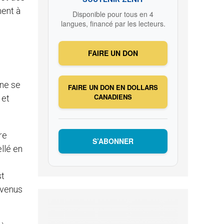
ment à
Disponible pour tous en 4
langues, financé par les lecteurs.
FAIRE UN DON
ine se
FAIRE UN DON EN DOLLARS
CANADIENS
 et
re
S’ABONNER
llé en
st
s venus