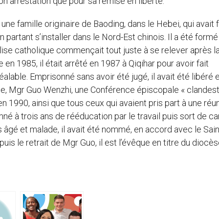
n arrestation que pour sa remise en liberté.
e famille originaire de Baoding, dans le Hebei, qui avait fu
artant s’installer dans le Nord-Est chinois. Il a été formé 
lise catholique commençait tout juste à se relever après l
en 1985, il était arrêté en 1987 à Qiqihar pour avoir fait
éalable. Emprisonné sans avoir été jugé, il avait été libéré 
ue, Mgr Guo Wenzhi, une Conférence épiscopale « clandesti
 en 1990, ainsi que tous ceux qui avaient pris part à une réu
né à trois ans de rééducation par le travail puis sort de c
 âgé et malade, il avait été nommé, en accord avec le Sain
is le retrait de Mgr Guo, il est l’évêque en titre du diocè