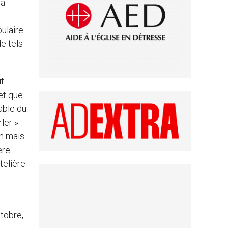
 à
ulaire.
e tels
it
et que
able du
ler ».
om mais
ère
telière
ctobre,