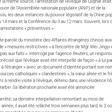
 la même source, l’arrestation de l’évêque de Qiqihar était
ssion de l’Assemblée nationale populaire (ANP) et de la
is, les deux instances du pouvoir législatif de la Chine pop
u 14 mars et la Conférence du 3 au 12 mars. Souvent, lors d
rrestations « préventives ».
te-parole du ministère des Affaires étrangères chinois ava
 de « mesures restrictives » à l’encontre de Mgr Wei Jingyi 
 pas aux faits ». Interrogé par l’agence Reuters, un respons
écisé que l’évêque avait été interpellé de façon « à lui par
 à l’étranger » avec un document d’identité portant son n
 sources catholiques « clandestines », la sœur aînée et le fr
s à rendre visite à l’évêque, détenu dans une résidence hô
Harbin. Sa libération prochaine avait été annoncée.
 arrêté, sa dernière interpellation remontant au mois de
née, il avait été relâché trois semaines plus tard, le 2 o