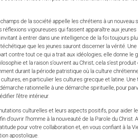
s champs de la société appelle les chrétiens à un nouveau 
s réflexions vigoureuses qui fassent apparaître aux jeunes
invitant à entrer dans une intelligence de la foi toujours pl
catéchétique que les jeunes sauront discerner la vérité. Une
t contre tout ce qui a trait aux idéologies; elle donne le 
ilosophie et la raison s’ouvrent au Christ; cela s’est produit
amment durant la période patristique où la culture chrétienn
ultures, en particulier les cultures grecque et latine. Une 
e démarche rationnelle à une démarche spirituelle, pour parv
ifier l’être intérieur.
utations culturelles et leurs aspects positifs, pour aider l
n d’ouvrir l’homme à la nouveauté de la Parole du Christ. 
itude pour votre collaboration et, en vous confiant à la V
ion apostolique.