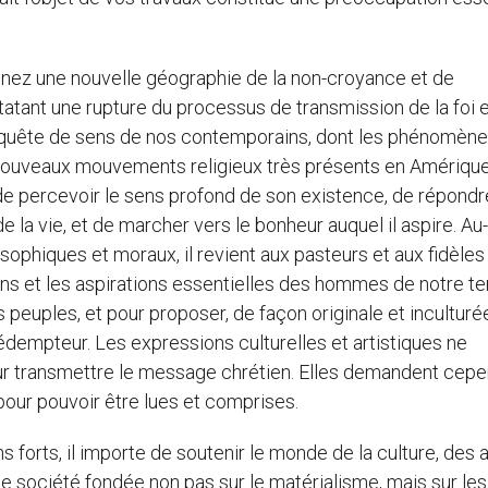
ssinez une nouvelle géographie de la non-croyance et de
statant une rupture du processus de transmission de la foi 
 quête de sens de nos contemporains, dont les phénomèn
 nouveaux mouvements religieux très présents en Amériqu
 de percevoir le sens profond de son existence, de répondr
de la vie, et de marcher vers le bonheur auquel il aspire. Au
osophiques et moraux, il revient aux pasteurs et aux fidèles
ons et les aspirations essentielles des hommes de notre t
 peuples, et pour proposer, de façon originale et inculturée
dempteur. Les expressions culturelles et artistiques ne
r transmettre le message chrétien. Elles demandent cep
our pouvoir être lues et comprises.
forts, il importe de soutenir le monde de la culture, des a
’une société fondée non pas sur le matérialisme, mais sur les