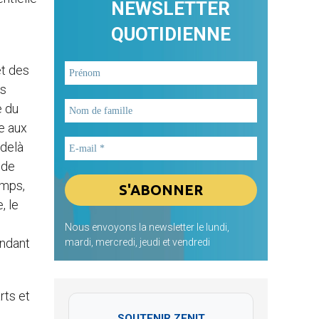
NEWSLETTER
QUOTIDIENNE
et des
es
e du
e aux
-delà
 de
emps,
, le
Nous envoyons la newsletter le lundi,
endant
mardi, mercredi, jeudi et vendredi
rts et
SOUTENIR ZENIT