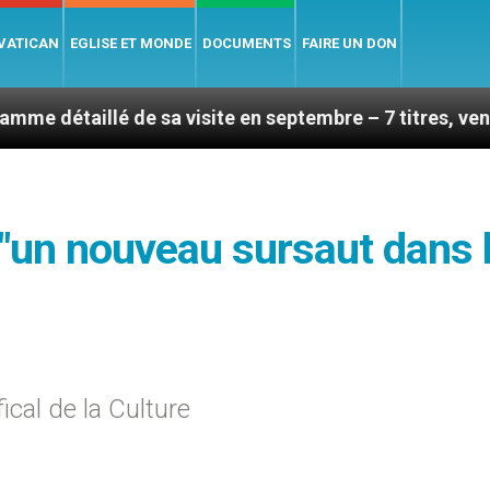
 VATICAN
EGLISE ET MONDE
DOCUMENTS
FAIRE UN DON
 de sa visite en septembre – 7 titres, vendredi 7 août 
"un nouveau sursaut dans 
ical de la Culture