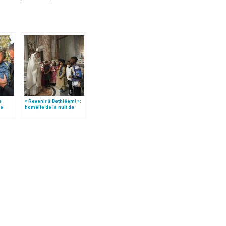
e
« Revenir à Bethléem! »:
le
homélie de la nuit de
 »!
Noël (texte complet)