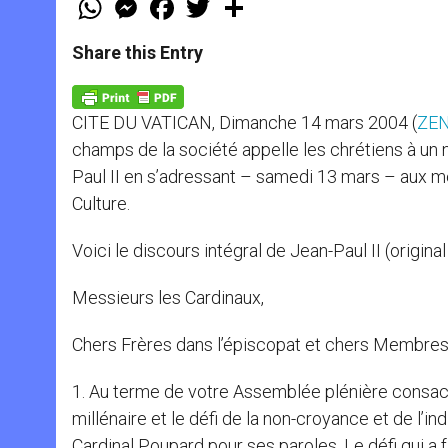
h
e
a
w
h
a
s
c
i
a
t
s
e
t
r
Share this Entry
s
e
b
t
e
A
n
o
e
p
g
o
r
p
e
k
CITE DU VATICAN, Dimanche 14 mars 2004 (
ZEN
r
champs de la société appelle les chrétiens à un 
Paul II en s’adressant – samedi 13 mars – aux me
Culture.
Voici le discours intégral de Jean-Paul II (original
Messieurs les Cardinaux,
Chers Frères dans l’épiscopat et chers Membres du
1. Au terme de votre Assemblée plénière consacré
millénaire et le défi de la non-croyance et de l’in
Cardinal Poupard pour ses paroles. Le défi qui a 