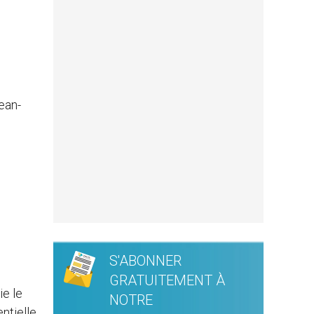
ean-
S'ABONNER
GRATUITEMENT À
ie le
NOTRE
ntielle