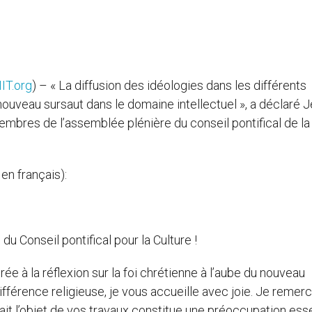
IT.org
) – « La diffusion des idéologies dans les différents
nouveau sursaut dans le domaine intellectuel », a déclaré J
mbres de l’assemblée plénière du conseil pontifical de la
 en français):
 Conseil pontifical pour la Culture !
e à la réflexion sur la foi chrétienne à l’aube du nouveau
différence religieuse, je vous accueille avec joie. Je remerc
fait l’objet de vos travaux constitue une préoccupation esse