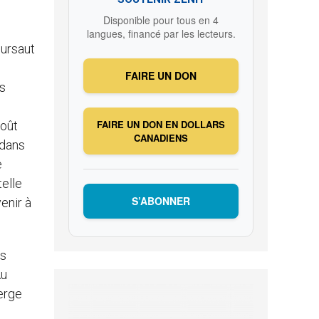
Disponible pour tous en 4
langues, financé par les lecteurs.
sursaut
FAIRE UN DON
us
FAIRE UN DON EN DOLLARS
goût
CANADIENS
 dans
e
telle
S’ABONNER
enir à
es
Au
ierge