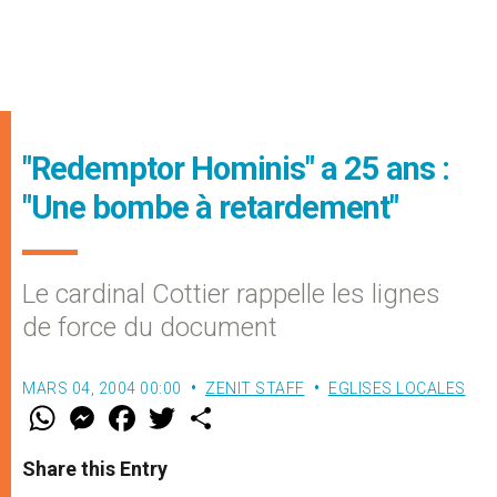
"Redemptor Hominis" a 25 ans :
"Une bombe à retardement"
Le cardinal Cottier rappelle les lignes
de force du document
MARS 04, 2004 00:00
ZENIT STAFF
EGLISES LOCALES
W
M
F
T
S
h
e
a
w
h
a
s
c
i
a
t
s
e
t
r
Share this Entry
s
e
b
t
e