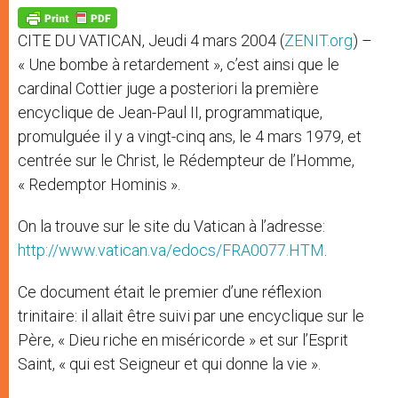
A
n
o
e
p
g
o
r
p
e
k
CITE DU VATICAN, Jeudi 4 mars 2004 (
ZENIT.org
) –
r
« Une bombe à retardement », c’est ainsi que le
cardinal Cottier juge a posteriori la première
encyclique de Jean-Paul II, programmatique,
promulguée il y a vingt-cinq ans, le 4 mars 1979, et
centrée sur le Christ, le Rédempteur de l’Homme,
« Redemptor Hominis ».
On la trouve sur le site du Vatican à l’adresse:
http://www.vatican.va/edocs/FRA0077.HTM
.
Ce document était le premier d’une réflexion
trinitaire: il allait être suivi par une encyclique sur le
Père, « Dieu riche en miséricorde » et sur l’Esprit
Saint, « qui est Seigneur et qui donne la vie ».