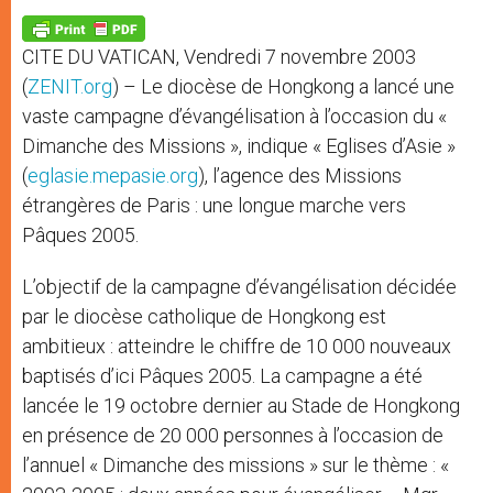
A
n
o
e
p
g
o
r
p
e
k
CITE DU VATICAN, Vendredi 7 novembre 2003
r
(
ZENIT.org
) – Le diocèse de Hongkong a lancé une
vaste campagne d’évangélisation à l’occasion du «
Dimanche des Missions », indique « Eglises d’Asie »
(
eglasie.mepasie.org
), l’agence des Missions
étrangères de Paris : une longue marche vers
Pâques 2005.
L’objectif de la campagne d’évangélisation décidée
par le diocèse catholique de Hongkong est
ambitieux : atteindre le chiffre de 10 000 nouveaux
baptisés d’ici Pâques 2005. La campagne a été
lancée le 19 octobre dernier au Stade de Hongkong
en présence de 20 000 personnes à l’occasion de
l’annuel « Dimanche des missions » sur le thème : «