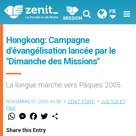
FR
MISSION
Hongkong: Campagne
d’évangélisation lancée par le
"Dimanche des Missions"
La longue marche vers Pâques 2005
NOVEMBRE 07, 2003 00:00
ZENIT STAFF
JUSTICE ET
PAIX
W
M
F
T
S
h
e
a
w
h
a
s
c
i
a
t
s
e
t
r
Share this Entry
s
e
b
t
e