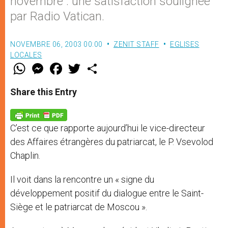
novembre : une satisfaction soulignée
par Radio Vatican.
NOVEMBRE 06, 2003 00:00
ZENIT STAFF
EGLISES
LOCALES
W
M
F
T
S
h
e
a
w
h
a
s
c
i
a
t
s
e
t
r
Share this Entry
s
e
b
t
e
A
n
o
e
p
g
o
r
p
e
k
C’est ce que rapporte aujourd’hui le vice-directeur
r
des Affaires étrangères du patriarcat, le P. Vsevolod
Chaplin.
Il voit dans la rencontre un « signe du
développement positif du dialogue entre le Saint-
Siège et le patriarcat de Moscou ».