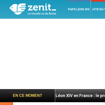
PAPE LÉON XIV
CITÉ DU
atoires
Léon XIV en France : le programme détai
EN CE MOMENT