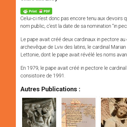
s
e
b
t
e
A
n
o
e
p
g
o
r
p
e
k
Celui-ci n’est donc pas encore tenu aux devoirs q
r
nom public, c’est la date de sa nomination “in pe
Le pape avait créé deux cardinaux in pectore au c
archevêque de Lviv des latins, le cardinal Marian
Lettonie, dont le pape avait révélé les noms avan
En 1979, le pape avait créé in pectore le cardina
consistoire de 1991.
Autres Publications :