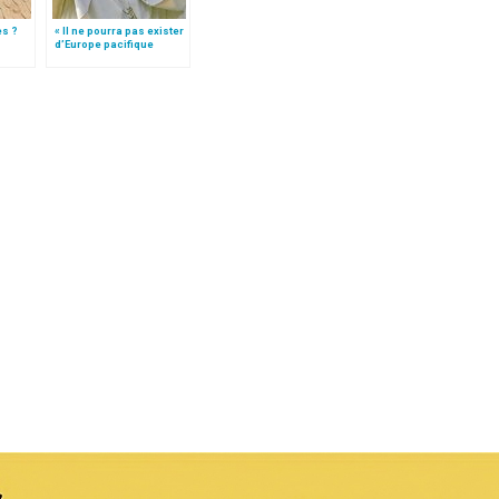
es ?
« Il ne pourra pas exister
d’Europe pacifique
sans… »: l’Ukraine, dans
la vision de Jean-Paul II