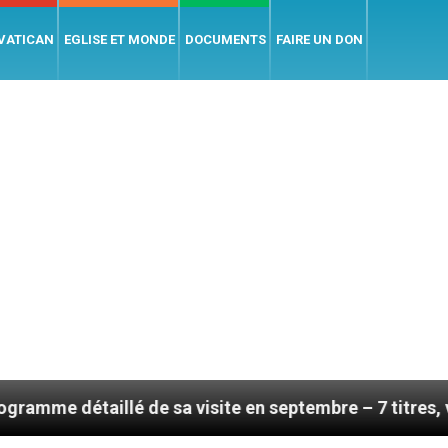
 VATICAN
EGLISE ET MONDE
DOCUMENTS
FAIRE UN DON
llé de sa visite en septembre – 7 titres, vendredi 7 ao