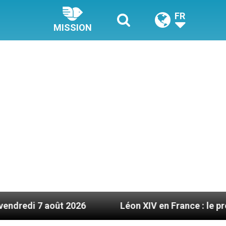
FR
MISSION
ût 2026
Léon XIV en France : le programme déta