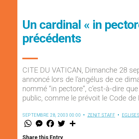
Un cardinal « in pectore
précédents
CITE DU VATICAN, Dimanche 28 sep
annoncé lors de l’angélus de ce dima
nommé “in pectore”, c’est-à-dire qu
public, comme le prévoit le Code de
SEPTEMBRE 28, 2003 00:00
ZENIT STAFF
EGLISE
W
M
F
T
S
h
e
a
w
h
a
s
c
i
a
t
s
e
t
r
Share this Entry