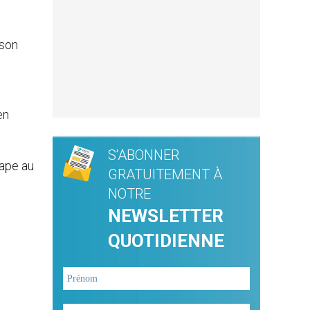
 son
en
S'ABONNER
pape au
GRATUITEMENT À
NOTRE
NEWSLETTER
QUOTIDIENNE