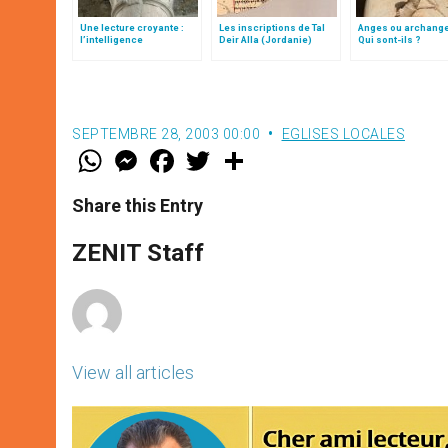
Une lecture croyante :
Les inscriptions de Tal
Anges ou archang
l’intelligence
Deir Alla (Jordanie)
Qui sont-ils ?
typologique des deux
Testaments
SEPTEMBRE 28, 2003 00:00
EGLISES LOCALES
W
M
F
T
S
h
e
a
w
h
a
s
c
i
a
t
s
e
t
r
Share this Entry
s
e
b
t
e
A
n
o
e
p
g
o
r
ZENIT Staff
p
e
k
r
View all articles