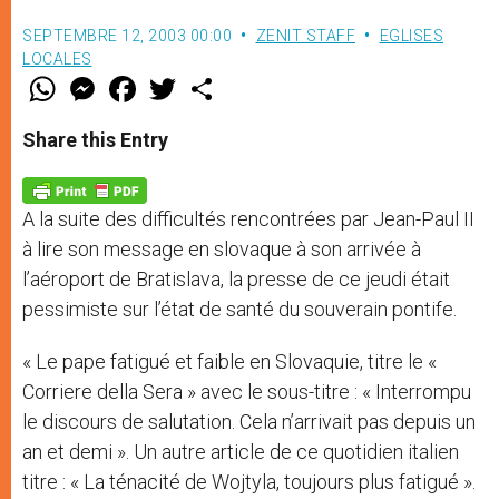
SEPTEMBRE 12, 2003 00:00
ZENIT STAFF
EGLISES
LOCALES
W
M
F
T
S
h
e
a
w
h
a
s
c
i
a
t
s
e
t
r
Share this Entry
s
e
b
t
e
A
n
o
e
p
g
o
r
p
e
k
A la suite des difficultés rencontrées par Jean-Paul II
r
à lire son message en slovaque à son arrivée à
l’aéroport de Bratislava, la presse de ce jeudi était
pessimiste sur l’état de santé du souverain pontife.
« Le pape fatigué et faible en Slovaquie, titre le «
Corriere della Sera » avec le sous-titre : « Interrompu
le discours de salutation. Cela n’arrivait pas depuis un
an et demi ». Un autre article de ce quotidien italien
titre : « La ténacité de Wojtyla, toujours plus fatigué ».