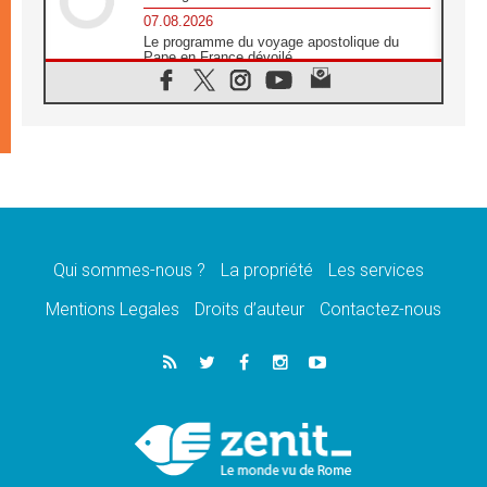
07.08.2026
Le programme du voyage apostolique du
Pape en France dévoilé
07.08.2026
1ère Conférence continentale sur l'éducation
catholique en Afrique
07.08.2026
Un logo symbolique pour la venue du Pape
en France
07.08.2026
Cardinal Rossi: «La venue du Pape Léon en
Argentine est un hommage à François»
Qui sommes-nous ?
La propriété
Les services
07.08.2026
Hiroshima et Nagasaki, 81 ans après,
Mentions Legales
Droits d’auteur
Contactez-nous
lancement des «dix jours de prière pour la
paix»
06.08.2026
Préparatifs des JMJ 2027 à Séoul: «c'est
passionnant et l'impatience est immense!»
06.08.2026
Chrétiens et confucéens: respect et sagesse
pour relever les «défis urgents»