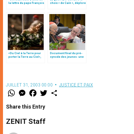
la lettre du pape François
choix « de Caïn », déplore
aux jeunes du monde
le pape François
«Du Ciel à la Terre pour
Document final du pré-
porter la Terre au Ciel»,
synode des jeunes: une
par Mgr Francesco Follo
"radiographie"
JUILLET 31, 2003 00:00
JUSTICE ET PAIX
W
M
F
T
S
h
e
a
w
h
a
s
c
i
a
t
s
e
t
r
Share this Entry
s
e
b
t
e
A
n
o
e
p
g
o
r
ZENIT Staff
p
e
k
r