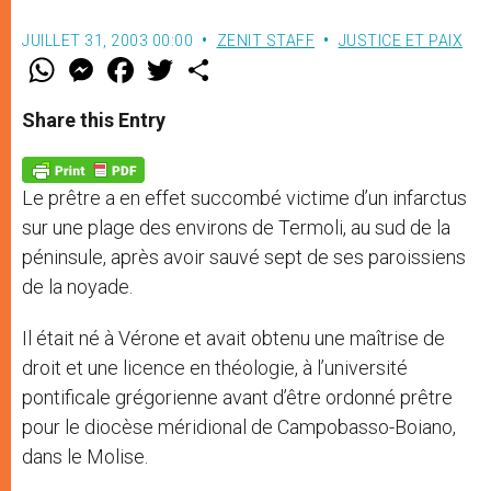
JUILLET 31, 2003 00:00
ZENIT STAFF
JUSTICE ET PAIX
W
M
F
T
S
h
e
a
w
h
a
s
c
i
a
t
s
e
t
r
Share this Entry
s
e
b
t
e
A
n
o
e
p
g
o
r
p
e
k
Le prêtre a en effet succombé victime d’un infarctus
r
sur une plage des environs de Termoli, au sud de la
péninsule, après avoir sauvé sept de ses paroissiens
de la noyade.
Il était né à Vérone et avait obtenu une maîtrise de
droit et une licence en théologie, à l’université
pontificale grégorienne avant d’être ordonné prêtre
pour le diocèse méridional de Campobasso-Boiano,
dans le Molise.