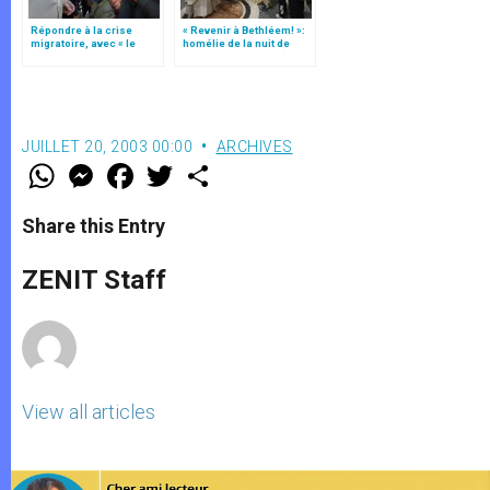
Répondre à la crise
« Revenir à Bethléem! »:
migratoire, avec « le
homélie de la nuit de
style de l’humanité »!
Noël (texte complet)
(texte complet)
JUILLET 20, 2003 00:00
ARCHIVES
W
M
F
T
S
h
e
a
w
h
a
s
c
i
a
t
s
e
t
r
Share this Entry
s
e
b
t
e
A
n
o
e
p
g
o
r
ZENIT Staff
p
e
k
r
View all articles