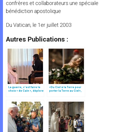
confrères et collaborateurs une spéciale
bénédiction apostolique
Du Vatican, le 1er juillet 2003
Autres Publications :
La guerre, c’est faire le
«Du Ciel à la Terre pour
choix « de Caïn », déplore
porter la Terre au Ciel»,
le pape François
par Mgr Francesco Follo