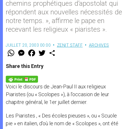
chemins prophétiques d’apostolat qui
répondent aux nouvelles nécessités de
notre temps. », affirme le pape en
recevant les religieux « piaristes ».
JUILLET 20, 2003 00:00
ZENIT STAFF
ARCHIVES
W
M
F
T
S
h
e
a
w
h
a
s
c
i
a
t
s
e
t
r
Share this Entry
s
e
b
t
e
A
n
o
e
p
g
o
r
p
e
k
Voici le discours de Jean-Paul II aux religieux
r
Piaristes (ou « Scolopes »), à l’occasion de leur
chapitre général, le 1er juillet dernier.
Les Piaristes , « Des écoles pieuses », ou « Scuole
pie » en italien, d’où le nom de « Scolopes », ont été