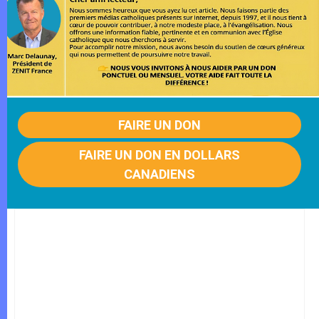
FAIRE UN DON
FAIRE UN DON EN DOLLARS
CANADIENS