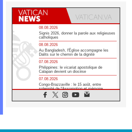
08.08.2026
Signis 2026, donner la parole aux religieuses
catholiques
08.08.2026
Au Bangladesh, l'Église accompagne les
Dalits sur le chemin de la dignité
07.08.2026
Philippines: le vicariat apostolique de
Calapan devient un diocèse
07.08.2026
Congo-Brazzaville : le 15 août, entre
solennité de l'Assomption et mémoire
nationale
07.08.2026
«La paix commence par l'empathie» estime
le cardinal Parolin
07.08.2026
En Colombie, «la paix ne s'achète pas avec
une signature»