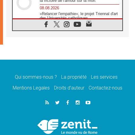
la victoire de l'amour sur la mort
08.08.2026
«Relancer l'empathie», le projet Triennal d'art
des Universités catholiques
08.08.2026
Signis 2026, donner la parole aux religieuses
catholiques
08.08.2026
Au Bangladesh, l'Église accompagne les
Dalits sur le chemin de la dignité
07.08.2026
Philippines: le vicariat apostolique de
Calapan devient un diocèse
Qui sommes-nous ?
La propriété
Les services
07.08.2026
Congo-Brazzaville: le 15 août, entre solennité
Mentions Legales
Droits d’auteur
Contactez-nous
de l'Assomption et mémoire nationale
07.08.2026
«La paix commence par l'empathie» estime
le cardinal Parolin
07.08.2026
En Colombie, «la paix ne s'achète pas avec
une signature»