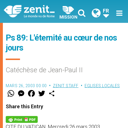
FR
MISSION
Ps 89: L'éternité au cœur de nos
jours
Catéchèse de Jean-Paul II
MARS 26, 2003 00:00
ZENIT STAFF
EGLISES LOCALES
W
M
F
T
S
h
e
a
w
h
a
s
c
i
a
t
s
e
t
r
Share this Entry
s
e
b
t
e
A
n
o
e
p
g
o
r
p
e
k
CITE DU VATICAN, Mercredi 26 mars 2003
r