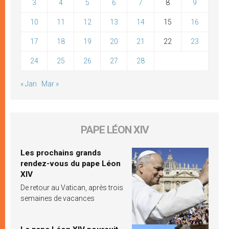
3
4
5
6
7
8
9
10
11
12
13
14
15
16
17
18
19
20
21
22
23
24
25
26
27
28
« Jan
Mar »
PAPE LÉON XIV
Les prochains grands
rendez-vous du pape Léon
XIV
De retour au Vatican, après trois
semaines de vacances