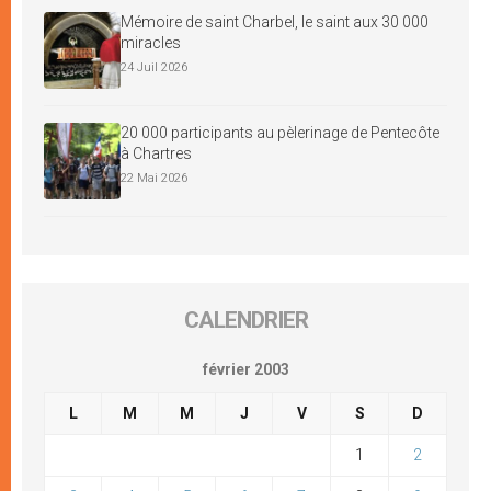
Mémoire de saint Charbel, le saint aux 30 000
miracles
24 Juil 2026
20 000 participants au pèlerinage de Pentecôte
à Chartres
22 Mai 2026
CALENDRIER
février 2003
L
M
M
J
V
S
D
1
2