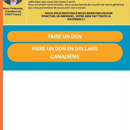
FAIRE UN DON
FAIRE UN DON EN DOLLARS
CANADIENS