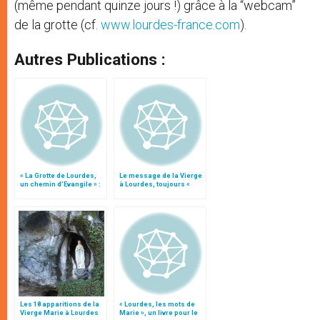
(même pendant quinze jours !) grâce à la “webcam”
de la grotte (cf.
www.lourdes-france.com
).
Autres Publications :
« La Grotte de Lourdes,
Le message de la Vierge
un chemin d’Evangile » :
à Lourdes, toujours «
un livre pour les 150 ans
actuel »
Les 18 apparitions de la
« Lourdes, les mots de
Vierge Marie à Lourdes
Marie », un livre pour le