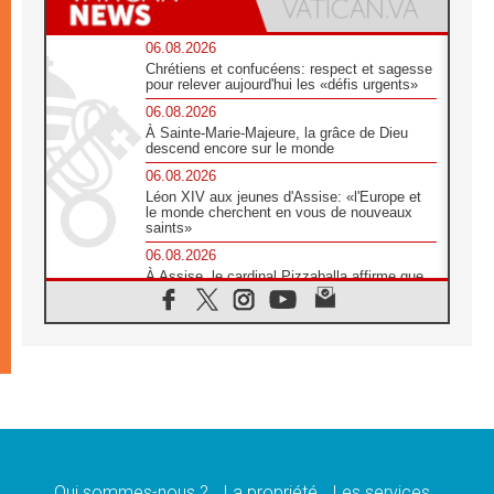
06.08.2026
Chrétiens et confucéens: respect et sagesse
pour relever aujourd'hui les «défis urgents»
06.08.2026
À Sainte-Marie-Majeure, la grâce de Dieu
descend encore sur le monde
06.08.2026
Léon XIV aux jeunes d'Assise: «l'Europe et
le monde cherchent en vous de nouveaux
saints»
06.08.2026
À Assise, le cardinal Pizzaballa affirme que
«les chrétiens veulent la paix»
06.08.2026
Au Mexique, le cardinal Parolin invite à être
aux côtés des marginalisées
06.08.2026
À Assise, le Pape invite les jeunes à
«construire la civilisation de l'amour»
05.08.2026
La visite du Pape en Argentine portera «un
message de paix et de dignité humaine»
Qui sommes-nous ?
La propriété
Les services