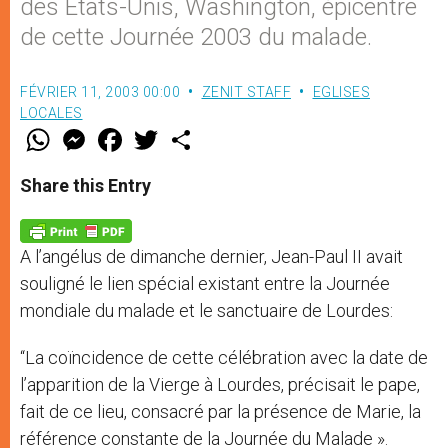
des Etats-Unis, Washington, épicentre
de cette Journée 2003 du malade.
FÉVRIER 11, 2003 00:00
ZENIT STAFF
EGLISES
LOCALES
W
M
F
T
S
h
e
a
w
h
a
s
c
i
a
t
s
e
t
r
Share this Entry
s
e
b
t
e
A
n
o
e
p
g
o
r
p
e
k
A l’angélus de dimanche dernier, Jean-Paul II avait
r
souligné le lien spécial existant entre la Journée
mondiale du malade et le sanctuaire de Lourdes:
“La coïncidence de cette célébration avec la date de
l’apparition de la Vierge à Lourdes, précisait le pape,
fait de ce lieu, consacré par la présence de Marie, la
référence constante de la Journée du Malade ».