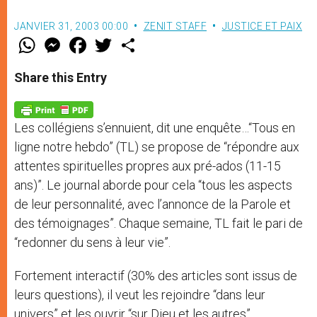
JANVIER 31, 2003 00:00
ZENIT STAFF
JUSTICE ET PAIX
W
M
F
T
S
h
e
a
w
h
a
s
c
i
a
t
s
e
t
r
Share this Entry
s
e
b
t
e
A
n
o
e
p
g
o
r
p
e
k
Les collégiens s’ennuient, dit une enquête…“Tous en
r
ligne notre hebdo” (TL) se propose de “répondre aux
attentes spirituelles propres aux pré-ados (11-15
ans)”. Le journal aborde pour cela “tous les aspects
de leur personnalité, avec l’annonce de la Parole et
des témoignages”. Chaque semaine, TL fait le pari de
“redonner du sens à leur vie”.
Fortement interactif (30% des articles sont issus de
leurs questions), il veut les rejoindre “dans leur
univers” et les ouvrir “sur Dieu et les autres”.