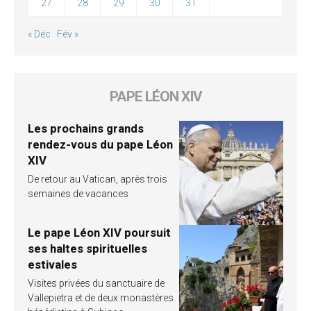
27
28
29
30
31
« Déc
Fév »
PAPE LÉON XIV
Les prochains grands
rendez-vous du pape Léon
XIV
De retour au Vatican, après trois
semaines de vacances
Le pape Léon XIV poursuit
ses haltes spirituelles
estivales
Visites privées du sanctuaire de
Vallepietra et de deux monastères