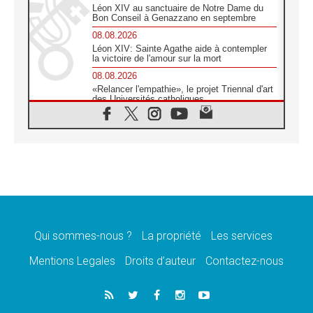
Léon XIV au sanctuaire de Notre Dame du
Bon Conseil à Genazzano en septembre
08.08.2026
Léon XIV: Sainte Agathe aide à contempler
la victoire de l'amour sur la mort
08.08.2026
«Relancer l'empathie», le projet Triennal d'art
des Universités catholiques
08.08.2026
Signis 2026, donner la parole aux religieuses
catholiques
08.08.2026
Au Bangladesh, l'Église accompagne les
Dalits sur le chemin de la dignité
07.08.2026
Philippines: le vicariat apostolique de
Calapan devient un diocèse
Qui sommes-nous ?
La propriété
Les services
07.08.2026
Congo-Brazzaville: le 15 août, entre solennité
Mentions Legales
Droits d’auteur
Contactez-nous
de l'Assomption et mémoire nationale
07.08.2026
«La paix commence par l'empathie» estime
le cardinal Parolin