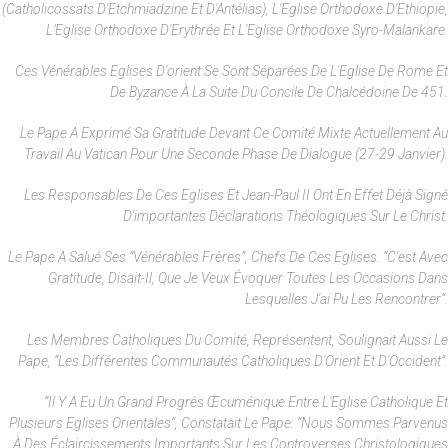
(Catholicossats D'Etchmiadzine Et D'Antélias), L'Eglise Orthodoxe D'Ethiopie,
L’Eglise Orthodoxe D'Erythrée Et L'Eglise Orthodoxe Syro-Malankare.
Ces Vénérables Eglises D'orient Se Sont Séparées De L'Eglise De Rome Et
De Byzance À La Suite Du Concile De Chalcédoine De 451.
Le Pape A Exprimé Sa Gratitude Devant Ce Comité Mixte Actuellement Au
Travail Au Vatican Pour Une Seconde Phase De Dialogue (27-29 Janvier).
Les Responsables De Ces Eglises Et Jean-Paul II Ont En Effet Déjà Signé
D'importantes Déclarations Théologiques Sur Le Christ.
Le Pape A Salué Ses “vénérables Frères”, Chefs De Ces Eglises. “C'est Avec
Gratitude, Disait-Il, Que Je Veux Évoquer Toutes Les Occasions Dans
Lesquelles J'ai Pu Les Rencontrer“.
Les Membres Catholiques Du Comité, Représentent, Soulignait Aussi Le
Pape, “les Différentes Communautés Catholiques D'Orient Et D'Occident“.
“Il Y A Eu Un Grand Progrès Œcuménique Entre L'Eglise Catholique Et
Plusieurs Eglises Orientales“, Constatait Le Pape: “Nous Sommes Parvenus
À Des Éclaircissements Importants Sur Les Controverses Christologiques