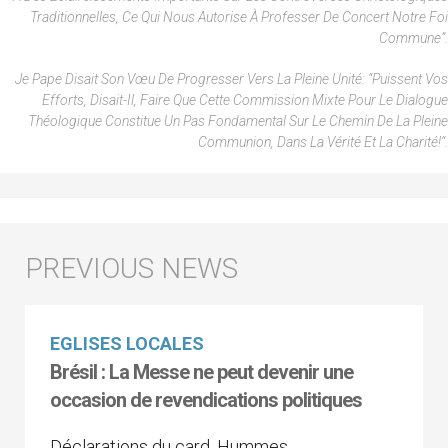
Traditionnelles, Ce Qui Nous Autorise À Professer De Concert Notre Foi
Commune”.
Je Pape Disait Son Vœu De Progresser Vers La Pleine Unité: “Puissent Vos
Efforts, Disait-Il, Faire Que Cette Commission Mixte Pour Le Dialogue
Théologique Constitue Un Pas Fondamental Sur Le Chemin De La Pleine
Communion, Dans La Vérité Et La Charité!“.
EGLISES LOCALES
Brésil : La Messe ne peut devenir une
occasion de revendications politiques
Déclarations du card. Hummes