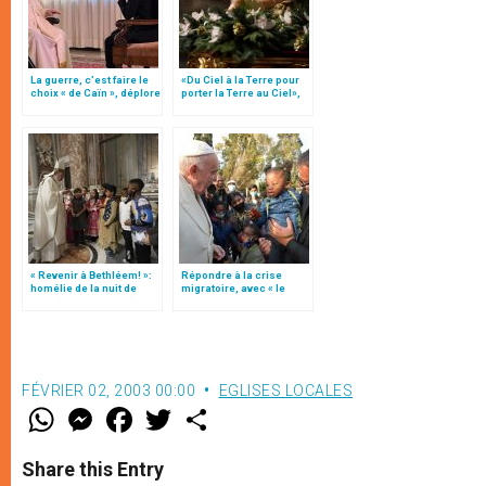
La guerre, c’est faire le
«Du Ciel à la Terre pour
choix « de Caïn », déplore
porter la Terre au Ciel»,
le pape François
par Mgr Francesco Follo
« Revenir à Bethléem! »:
Répondre à la crise
homélie de la nuit de
migratoire, avec « le
Noël (texte complet)
style de l’humanité »!
(texte complet)
FÉVRIER 02, 2003 00:00
EGLISES LOCALES
W
M
F
T
S
h
e
a
w
h
a
s
c
i
a
t
s
e
t
r
Share this Entry
s
e
b
t
e