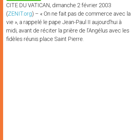
p
e
k
CITE DU VATICAN, dimanche 2 février 2003
r
(
ZENIT.org
) – « On ne fait pas de commerce avec la
vie », a rappelé le pape Jean-Paul II aujourd’hui à
midi, avant de réciter la prière de l’Angélus avec les
fidèles réunis place Saint Pierre.