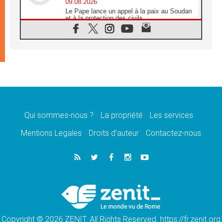
09.08.2026
Le Pape lance un appel à la paix au Soudan
et à la protection des civils
09.08.2026
Déclaration d'Addis-Abeba du SCEAM sur
l'Éducation Catholique en Afrique
08.08.2026
En Cisjordanie, les chrétiens se sentent
seuls face à la violence des colons
08.08.2026
Léon XIV au sanctuaire de Notre Dame du
Bon Conseil à Genazzano en septembre
Qui sommes-nous ?
La propriété
Les services
08.08.2026
Léon XIV: Sainte Agathe aide à contempler
Mentions Legales
Droits d’auteur
Contactez-nous
la victoire de l'amour sur la mort
08.08.2026
«Relancer l'empathie», le projet Triennal d'art
des Universités catholiques
08.08.2026
Signis 2026, donner la parole aux religieuses
catholiques
Copyright © 2026 ZENIT. All Rights Reserved. https://fr.zenit.org