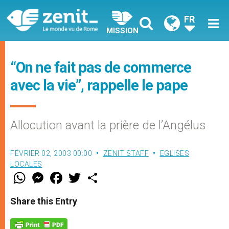
FR
MISSION
“On ne fait pas de commerce
avec la vie”, rappelle le pape
Allocution avant la prière de l’Angélus
FÉVRIER 02, 2003 00:00
ZENIT STAFF
EGLISES
LOCALES
W
M
F
T
S
h
e
a
w
h
a
s
c
i
a
t
s
e
t
r
Share this Entry
s
e
b
t
e
A
n
o
e
p
g
o
r