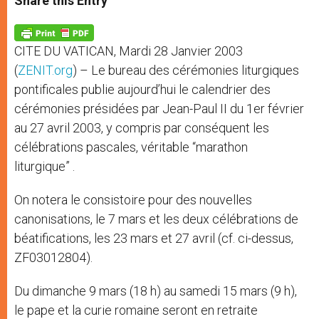
Share this Entry
s
e
b
t
e
A
n
o
e
p
g
o
r
p
e
k
CITE DU VATICAN, Mardi 28 Janvier 2003
r
(
ZENIT.org
) – Le bureau des cérémonies liturgiques
pontificales publie aujourd’hui le calendrier des
cérémonies présidées par Jean-Paul II du 1er février
au 27 avril 2003, y compris par conséquent les
célébrations pascales, véritable “marathon
liturgique” .
On notera le consistoire pour des nouvelles
canonisations, le 7 mars et les deux célébrations de
béatifications, les 23 mars et 27 avril (cf. ci-dessus,
ZF03012804).
Du dimanche 9 mars (18 h) au samedi 15 mars (9 h),
le pape et la curie romaine seront en retraite