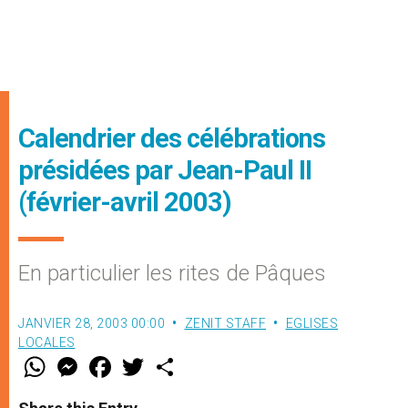
Calendrier des célébrations
présidées par Jean-Paul II
(février-avril 2003)
En particulier les rites de Pâques
JANVIER 28, 2003 00:00
ZENIT STAFF
EGLISES
LOCALES
W
M
F
T
S
h
e
a
w
h
a
s
c
i
a
t
s
e
t
r