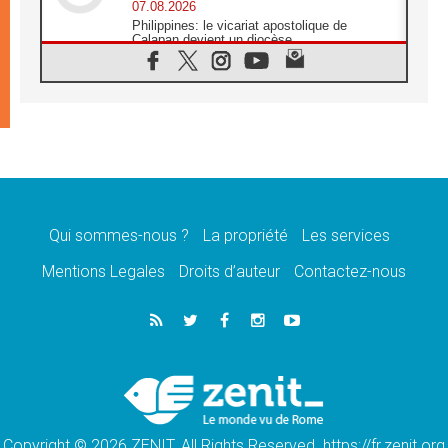
07.08.2026
Philippines: le vicariat apostolique de
Calapan devient un diocèse
07.08.2026
Congo-Brazzaville : le 15 août, entre
solennité de l'Assomption et mémoire
nationale
07.08.2026
«La paix commence par l'empathie» estime
le cardinal Parolin
07.08.2026
En Colombie, «la paix ne s'achète pas avec
une signature»
Qui sommes-nous ?
La propriété
Les services
07.08.2026
Mentions Legales
Droits d’auteur
Contactez-nous
Le programme du voyage apostolique du
Pape en France dévoilé
07.08.2026
1ère Conférence continentale sur l'éducation
catholique en Afrique
07.08.2026
Un logo symbolique pour la venue du Pape
en France
Copyright © 2026 ZENIT. All Rights Reserved. https://fr.zenit.org