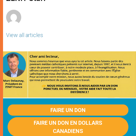
p
e
k
r
View all articles
FAIRE UN DON
FAIRE UN DON EN DOLLARS
CANADIENS