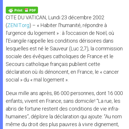
A
n
o
e
p
g
o
r
p
e
k
CITE DU VATICAN, Lundi 23 décembre 2002
r
(
ZENIT.org
) – « Habiter l’humanité, répondre à
l’urgence du logement » : à l’occasion de Noël, où
l’Evangile rappelle les conditions dérisoires dans
lesquelles est né le Sauveur (Luc 2,7), la commission
sociale des évêques catholiques de France et le
Secours catholique français publient cette
déclaration où ils dénoncent, en France, le « cancer
social » du « mal logement ».
Deux mille ans après, 86 000 personnes, dont 16 000
enfants, vivent en France, sans domicile! “La rue, les
abris de fortune restent des conditions de vie infra-
humaines”, déplore la déclaration qui ajoute: “Au nom
même du droit des plus pauvres à vivre dignement,