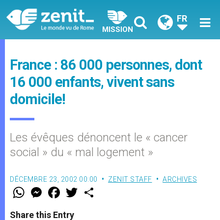
FR
MISSION
France : 86 000 personnes, dont
16 000 enfants, vivent sans
domicile!
Les évêques dénoncent le « cancer
social » du « mal logement »
DÉCEMBRE 23, 2002 00:00
ZENIT STAFF
ARCHIVES
W
M
F
T
S
h
e
a
w
h
a
s
c
i
a
t
s
e
t
r
Share this Entry
s
e
b
t
e