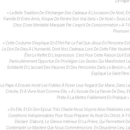
Le Pape.
« La Belle Tradition De S’échanger Des Cadeaux À L’occasion De Noël, En
Famille Et Entre Amis, Risque De Perdre Son Vrai Sens « De Noël » Sous Le
Choc D’une Mentalité Marquée Par L’esprit De Consommation » A-T-Il
Poursuivi.
« Cette Coutume S’explique En Effet Par Le Fait Que Jésus En Personne Est
Le Don De Dieu À L’humanité, Dont Nos Cadeaux Lors De Cette Fête Veulent
Être Le Reflet Et L’expression. C’est Pour Cette Raison Qu’il Est
Particulièrement Opportun De Privilégier Les Gestes Qui Manifestent La
Solidarité Et L’accueil Des Pauvres Et Des Personnes Dans Le Besoin », A
Expliqué Le Saint Père.
Le Pape A Ensuite Invité Les Fidèles À Poser Leur Regard Sur Marie, Dans La
Crèche, Et À Vivre Noël Comme Elle, « À L’écoute De La Parole De Dieu, Et
Prête À La Mettre Fidèlement En Pratique ».
« En Elle, Et En Son Epoux Très Chaste Nous Voyons Ainsi Réalisées Les
Conditions Indispensables Pour Nous Préparer Au Noël Du Christ, A-T-Il
Déclaré. D’abord, Le Silence Intérieur Et La Prière, Qui Permettent De
Contempler Le Mystère Que Nous Commémorons. En Deuxième Lieu, La