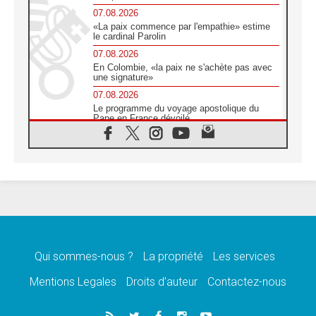
07.08.2026
«La paix commence par l'empathie» estime
le cardinal Parolin
07.08.2026
En Colombie, «la paix ne s'achète pas avec
une signature»
07.08.2026
Le programme du voyage apostolique du
Pape en France dévoilé
07.08.2026
1ère Conférence continentale sur l'éducation
catholique en Afrique
07.08.2026
Un logo symbolique pour la venue du Pape
en France
07.08.2026
Cardinal Rossi: «La venue du Pape Léon en
Argentine est un hommage à François»
Qui sommes-nous ?
La propriété
Les services
07.08.2026
Hiroshima et Nagasaki, 81 ans après,
Mentions Legales
Droits d’auteur
Contactez-nous
lancement des «dix jours de prière pour la
paix»
06.08.2026