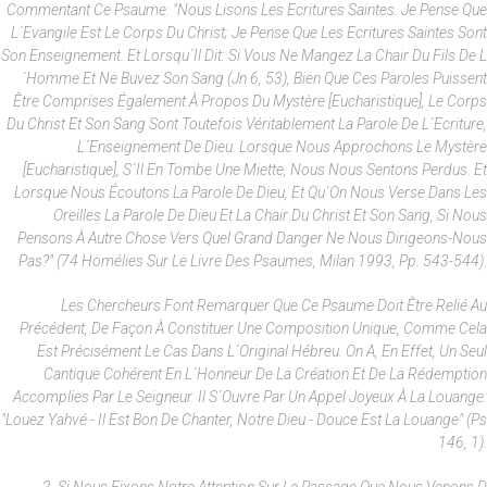
Commentant Ce Psaume: "Nous Lisons Les Ecritures Saintes. Je Pense Que
L´Evangile Est Le Corps Du Christ; Je Pense Que Les Ecritures Saintes Sont
Son Enseignement. Et Lorsqu´il Dit: Si Vous Ne Mangez La Chair Du Fils De L
´homme Et Ne Buvez Son Sang (Jn 6, 53), Bien Que Ces Paroles Puissent
Être Comprises Également À Propos Du Mystère [eucharistique], Le Corps
Du Christ Et Son Sang Sont Toutefois Véritablement La Parole De L´Ecriture,
L´enseignement De Dieu. Lorsque Nous Approchons Le Mystère
[eucharistique], S´il En Tombe Une Miette, Nous Nous Sentons Perdus. Et
Lorsque Nous Écoutons La Parole De Dieu, Et Qu´on Nous Verse Dans Les
Oreilles La Parole De Dieu Et La Chair Du Christ Et Son Sang, Si Nous
Pensons À Autre Chose Vers Quel Grand Danger Ne Nous Dirigeons-Nous
Pas?" (74 Homélies Sur Le Livre Des Psaumes, Milan 1993, Pp. 543-544).
Les Chercheurs Font Remarquer Que Ce Psaume Doit Être Relié Au
Précédent, De Façon À Constituer Une Composition Unique, Comme Cela
Est Précisément Le Cas Dans L´original Hébreu. On A, En Effet, Un Seul
Cantique Cohérent En L´honneur De La Création Et De La Rédemption
Accomplies Par Le Seigneur. Il S´ouvre Par Un Appel Joyeux À La Louange:
"Louez Yahvé - Il Est Bon De Chanter, Notre Dieu - Douce Est La Louange" (Ps
146, 1).