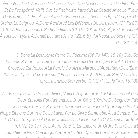
Évocateur De L´absence De Guerre, Mais Une Donnée Positive De Bien-Être
Et De Prospérité, Voilà Que Le Psalmiste Introduit La Satiété Avec La "fleur
De Froment", C´est-À-Dire Avec Le Blé Excellent, Avec Les Épis Chargés De
Grains. Le Seigneur A Donc Renforcé Les Défenses De Jérusalem (cf. Ps 87,
2), Il Y A Fait Descendre Sa Bénédiction (cf. Ps 128, 5; 134, 3), En L´étendant
À Tout Le Pays, Il A Donné La Paix (cf. Ps 122, 6-8), Il A Rassasié Ses Fils (cf.
Ps 132, 15).
3. Dans La Deuxième Partie Du Psaume (cf. Ps 147, 15-18), Dieu Se
Présente Surtout Comme Le Créateur. A Deux Reprises, En Effet, L´oeuvre
Créatrice Est Reliée À La Parole Qui Avait Marqué L´apparition De L´être:
"Dieu Dit: "Que La Lumière Soit!" Et La Lumière Fut... Il Envoie Son Verbe Sur
Terre... Il Envoie Son Verbe" (cf. Gn 1, 3; Ps 147, 15.18).
A L´enseigne De La Parole Divine, Voilà L´apparition Et L´établissement Des
Deux Saisons Fondamentales. D´un Côté, L´ordre Du Seigneur Fait
Descendre L´hiver Sur Terre, Représenté De Façon Pittoresque Par La
Neige Blanche Comme De La Laine, Par Le Givre Semblable À La Cendre, Par
La Grêle Comparée À Des Morceaux De Pain Et Par Le Gel Qui Bloque Tout
(cf. Vv. 16-17). De L´autre Côté, C´est Encore Un Ordre Divin Qui Fait
Souffler Le Vent Chaud Qui Apporte L´été Et Qui Fait Fondre La Glace: Les