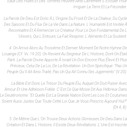
Eaux Des Pluies Et Des Torrents Peuvent Ainsi Librement S´écouler Pour
Irriguer La Terre Et La Féconder.
La Parole De Dieu Est Donc À L´origine Du Froid Et De La Chaleur, Du Cycle
Des Saisons Et Du Flux De La Vie Dans La Nature. L´humanité Est Invitée À
Reconnaître Et À Remercier Le Créateur Pour Le Don Fondamental De L
´univers, Qui L´entoure, La Fait Respirer, L´alimente Et La Soutient.
4. On Arrive Alors Au Troisième Et Dernier Moment De Notre Hymne De
Louange (cf. Vv. 19.20). On Revient Au Seigneur De L´histoire, Dont On Était
Parti. La Parole Divine Apporte À Israël Un Don Encore Plus Élevé Et Plus
Précieux, Celui De La Loi, De La Révélation. Un Don Spécifique: "Pas Un
Peuple Qu´il Ait Ainsi Traité, Pas Un Qui Ait Connu Ses Jugements" (v. 20).
La Bible Est Donc Le Trésor Du Peuple Élu, Auquel On Doit Puiser Avec
Amour Et Une Adhésion Fidèle. C´est Ce Que Moïse Dit Aux Hébreux Dans
Le Deutéronome: "Et Quelle Est La Grande Nation Dont Les Lois Et Coutumes
Soient Aussi Justes Que Toute Cette Loi Que Je Vous Prescris Aujourd´hui?"
(Dt 4, 8).
5. De Même Que L´on Trouve Deux Actions Glorieuses De Dieu Dans La
Création Et Dans L´histoire, Il Existe Deux Révélations: L´une Est Inscrite