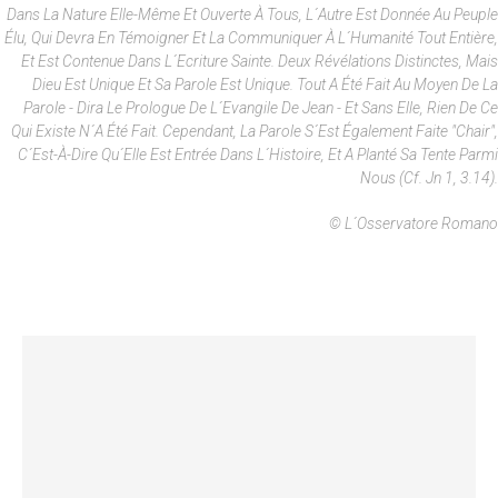
Dans La Nature Elle-Même Et Ouverte À Tous, L´autre Est Donnée Au Peuple
Élu, Qui Devra En Témoigner Et La Communiquer À L´humanité Tout Entière,
Et Est Contenue Dans L´Ecriture Sainte. Deux Révélations Distinctes, Mais
Dieu Est Unique Et Sa Parole Est Unique. Tout A Été Fait Au Moyen De La
Parole - Dira Le Prologue De L´Evangile De Jean - Et Sans Elle, Rien De Ce
Qui Existe N´a Été Fait. Cependant, La Parole S´est Également Faite "chair",
C´est-À-Dire Qu´elle Est Entrée Dans L´histoire, Et A Planté Sa Tente Parmi
Nous (cf. Jn 1, 3.14).
© L´Osservatore Romano