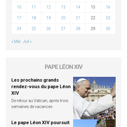
10
11
12
13
14
15
16
17
18
19
20
21
22
23
24
25
26
27
28
29
30
« Mai
Juil »
PAPE LÉON XIV
Les prochains grands
rendez-vous du pape Léon
XIV
De retour au Vatican, après trois
semaines de vacances
Le pape Léon XIV poursuit