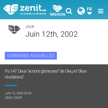
FR
MISSION
JOUR
Juin 12th, 2002
DERNIÈRES NOUVELLES
Ps 147: Deux "actions glorieuses" de Dieu, et "deux
révélations"
JUN 12, 2002 00:00
ZENIT STAFF