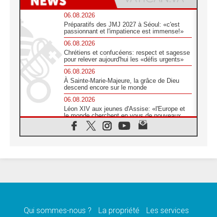
06.08.2026
Préparatifs des JMJ 2027 à Séoul: «c'est
passionnant et l'impatience est immense!»
06.08.2026
Chrétiens et confucéens: respect et sagesse
pour relever aujourd'hui les «défis urgents»
06.08.2026
À Sainte-Marie-Majeure, la grâce de Dieu
descend encore sur le monde
06.08.2026
Léon XIV aux jeunes d'Assise: «l'Europe et
le monde cherchent en vous de nouveaux
saints»
06.08.2026
À Assise, le cardinal Pizzaballa affirme que
«les chrétiens veulent la paix»
06.08.2026
Au Mexique, le cardinal Parolin invite à être
aux côtés des marginalisées
06.08.2026
À Assise, le Pape invite les jeunes à
«construire la civilisation de l'amour»
Qui sommes-nous ?
La propriété
Les services