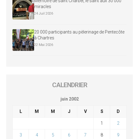
Mémoire de saint Charbel, le saint aux 30 000
miracles
24 Juil 2026
20 000 participants au pèlerinage de Pentecôte
à Chartres
22 Mai 2026
CALENDRIER
juin 2002
L
M
M
J
V
S
D
1
2
3
4
5
6
7
8
9