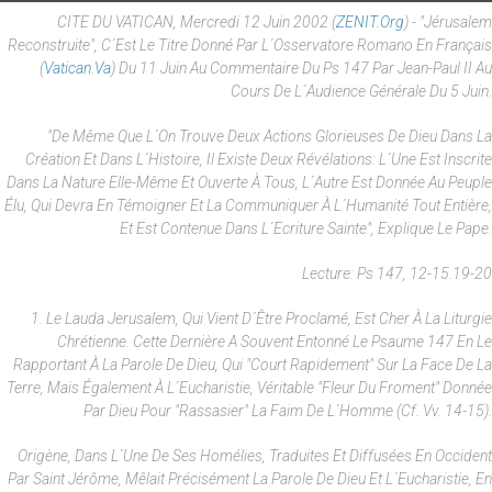
CITE DU VATICAN, Mercredi 12 Juin 2002 (
ZENIT.org
) - "Jérusalem
Reconstruite", C´est Le Titre Donné Par L´Osservatore Romano En Français
(
Vatican.va
) Du 11 Juin Au Commentaire Du Ps 147 Par Jean-Paul II Au
Cours De L´Audience Générale Du 5 Juin.
"De Même Que L´on Trouve Deux Actions Glorieuses De Dieu Dans La
Création Et Dans L´histoire, Il Existe Deux Révélations: L´une Est Inscrite
Dans La Nature Elle-Même Et Ouverte À Tous, L´autre Est Donnée Au Peuple
Élu, Qui Devra En Témoigner Et La Communiquer À L´humanité Tout Entière,
Et Est Contenue Dans L´Ecriture Sainte", Explique Le Pape.
Lecture: Ps 147, 12-15.19-20
1. Le Lauda Jerusalem, Qui Vient D´être Proclamé, Est Cher À La Liturgie
Chrétienne. Cette Dernière A Souvent Entonné Le Psaume 147 En Le
Rapportant À La Parole De Dieu, Qui "court Rapidement" Sur La Face De La
Terre, Mais Également À L´Eucharistie, Véritable "fleur Du Froment" Donnée
Par Dieu Pour "rassasier" La Faim De L´homme (cf. Vv. 14-15).
Origène, Dans L´une De Ses Homélies, Traduites Et Diffusées En Occident
Par Saint Jérôme, Mêlait Précisément La Parole De Dieu Et L´Eucharistie, En