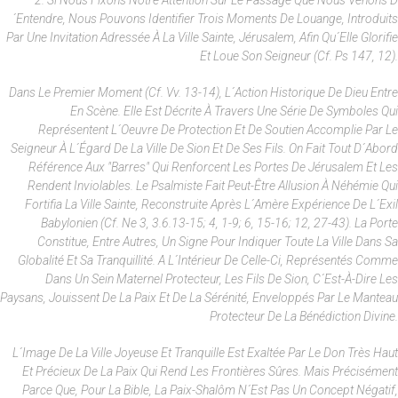
2. Si Nous Fixons Notre Attention Sur Le Passage Que Nous Venons D
´entendre, Nous Pouvons Identifier Trois Moments De Louange, Introduits
Par Une Invitation Adressée À La Ville Sainte, Jérusalem, Afin Qu´elle Glorifie
Et Loue Son Seigneur (cf. Ps 147, 12).
Dans Le Premier Moment (cf. Vv. 13-14), L´action Historique De Dieu Entre
En Scène. Elle Est Décrite À Travers Une Série De Symboles Qui
Représentent L´oeuvre De Protection Et De Soutien Accomplie Par Le
Seigneur À L´égard De La Ville De Sion Et De Ses Fils. On Fait Tout D´abord
Référence Aux "barres" Qui Renforcent Les Portes De Jérusalem Et Les
Rendent Inviolables. Le Psalmiste Fait Peut-Être Allusion À Néhémie Qui
Fortifia La Ville Sainte, Reconstruite Après L´amère Expérience De L´exil
Babylonien (cf. Ne 3, 3.6.13-15; 4, 1-9; 6, 15-16; 12, 27-43). La Porte
Constitue, Entre Autres, Un Signe Pour Indiquer Toute La Ville Dans Sa
Globalité Et Sa Tranquillité. A L´intérieur De Celle-Ci, Représentés Comme
Dans Un Sein Maternel Protecteur, Les Fils De Sion, C´est-À-Dire Les
Paysans, Jouissent De La Paix Et De La Sérénité, Enveloppés Par Le Manteau
Protecteur De La Bénédiction Divine.
L´image De La Ville Joyeuse Et Tranquille Est Exaltée Par Le Don Très Haut
Et Précieux De La Paix Qui Rend Les Frontières Sûres. Mais Précisément
Parce Que, Pour La Bible, La Paix-Shalôm N´est Pas Un Concept Négatif,