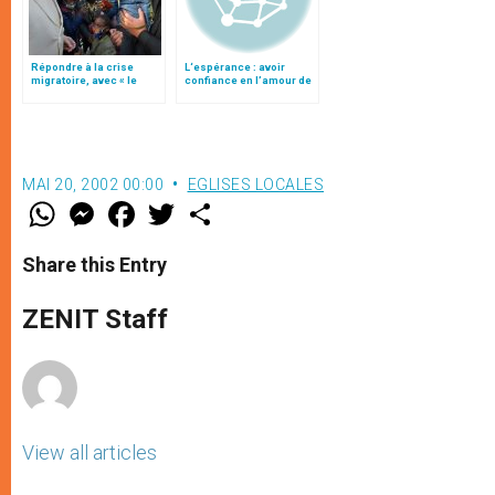
Répondre à la crise
L‘espérance : avoir
migratoire, avec « le
confiance en l’amour de
style de l’humanité »!
Dieu
(texte complet)
MAI 20, 2002 00:00
EGLISES LOCALES
W
M
F
T
S
h
e
a
w
h
a
s
c
i
a
t
s
e
t
r
Share this Entry
s
e
b
t
e
A
n
o
e
p
g
o
r
ZENIT Staff
p
e
k
r
View all articles