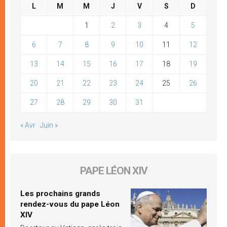
L
M
M
J
V
S
D
1
2
3
4
5
6
7
8
9
10
11
12
13
14
15
16
17
18
19
20
21
22
23
24
25
26
27
28
29
30
31
« Avr
Juin »
PAPE LÉON XIV
Les prochains grands
rendez-vous du pape Léon
XIV