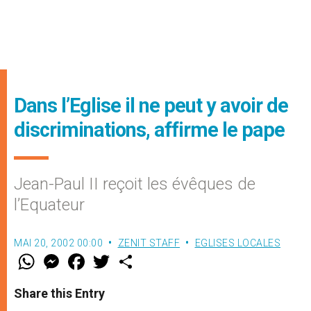
Dans l’Eglise il ne peut y avoir de
discriminations, affirme le pape
Jean-Paul II reçoit les évêques de
l’Equateur
MAI 20, 2002 00:00
ZENIT STAFF
EGLISES LOCALES
W
M
F
T
S
h
e
a
w
h
a
s
c
i
a
t
s
e
t
r
Share this Entry
s
e
b
t
e