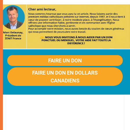
FAIRE UN DON
FAIRE UN DON EN DOLLARS
CANADIENS