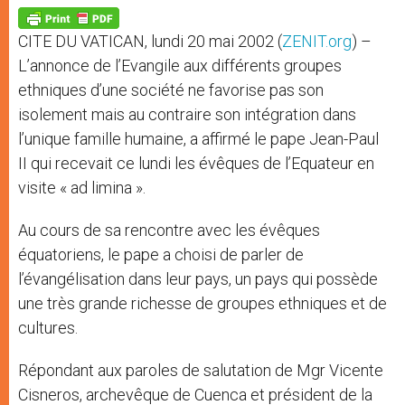
A
n
o
e
p
g
o
r
p
e
k
CITE DU VATICAN, lundi 20 mai 2002 (
ZENIT.org
) –
r
L’annonce de l’Evangile aux différents groupes
ethniques d’une société ne favorise pas son
isolement mais au contraire son intégration dans
l’unique famille humaine, a affirmé le pape Jean-Paul
II qui recevait ce lundi les évêques de l’Equateur en
visite « ad limina ».
Au cours de sa rencontre avec les évêques
équatoriens, le pape a choisi de parler de
l’évangélisation dans leur pays, un pays qui possède
une très grande richesse de groupes ethniques et de
cultures.
Répondant aux paroles de salutation de Mgr Vicente
Cisneros, archevêque de Cuenca et président de la