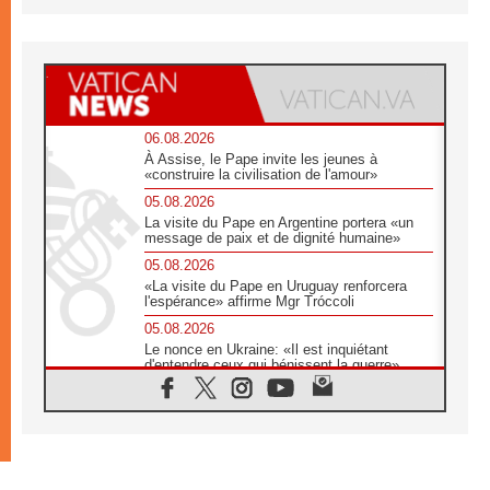
06.08.2026
À Assise, le Pape invite les jeunes à
«construire la civilisation de l'amour»
05.08.2026
La visite du Pape en Argentine portera «un
message de paix et de dignité humaine»
05.08.2026
«La visite du Pape en Uruguay renforcera
l'espérance» affirme Mgr Tróccoli
05.08.2026
Le nonce en Ukraine: «Il est inquiétant
d'entendre ceux qui bénissent la guerre»
05.08.2026
Léon XIV au Pérou, une lueur d'espoir pour
un peuple en quête de paix
05.08.2026
SCEAM: L'Église en Afrique vers