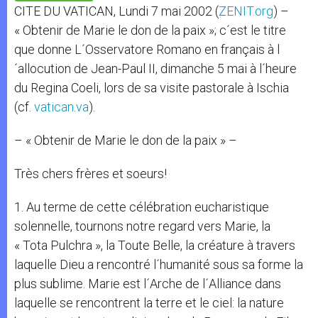
p
e
k
CITE DU VATICAN, Lundi 7 mai 2002 (
ZENIT.org
) –
r
« Obtenir de Marie le don de la paix »; c´est le titre
que donne L´Osservatore Romano en français à l
´allocution de Jean-Paul II, dimanche 5 mai à l´heure
du Regina Coeli, lors de sa visite pastorale à Ischia
(cf.
vatican.va
).
– « Obtenir de Marie le don de la paix » –
Très chers frères et soeurs!
1. Au terme de cette célébration eucharistique
solennelle, tournons notre regard vers Marie, la
« Tota Pulchra », la Toute Belle, la créature à travers
laquelle Dieu a rencontré l´humanité sous sa forme la
plus sublime. Marie est l´Arche de l´Alliance dans
laquelle se rencontrent la terre et le ciel: la nature