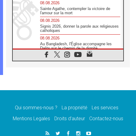
08.08.2026
Sainte Agathe, contempler la victoire de
l'amour sur la mort
08.08.2026
Signis 2026, donner la parole aux religieuses
catholiques
08.08.2026
Au Bangladesh, l'Église accompagne les
Dalits sur le chemin de la dignité
07.08.2026
Philippines: le vicariat apostolique de
Calapan devient un diocèse
07.08.2026
Congo-Brazzaville: le 15 août, entre solennité
de l'Assomption et mémoire nationale
07.08.2026
«La paix commence par l'empathie» estime
le cardinal Parolin
Qui sommes-nous ?
La propriété
Les services
07.08.2026
En Colombie, «la paix ne s'achète pas avec
Mentions Legales
Droits d’auteur
Contactez-nous
une signature»
07.08.2026
Le programme du voyage apostolique du