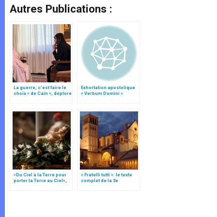
Autres Publications :
La guerre, c’est faire le
Exhortation apostolique
choix « de Caïn », déplore
« Verbum Domini »
le pape François
«Du Ciel à la Terre pour
« Fratelli tutti »: le texte
porter la Terre au Ciel»,
complet de la 3e
par Mgr Francesco Follo
encyclique du pape
François