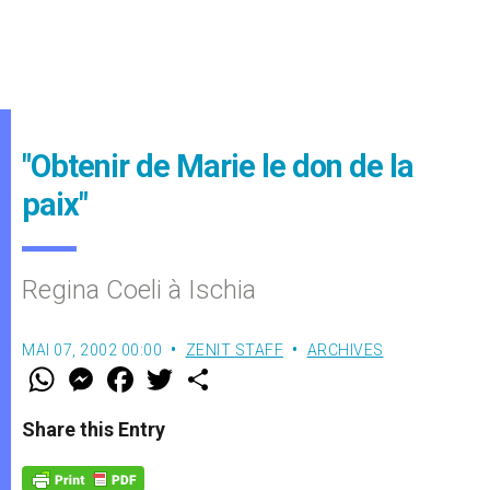
"Obtenir de Marie le don de la
paix"
Regina Coeli à Ischia
MAI 07, 2002 00:00
ZENIT STAFF
ARCHIVES
W
M
F
T
S
h
e
a
w
h
a
s
c
i
a
t
s
e
t
r
Share this Entry
s
e
b
t
e
A
n
o
e
p
g
o
r