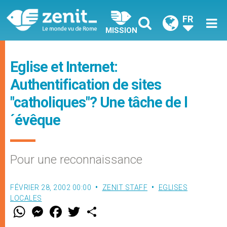
FR
MISSION
Eglise et Internet:
Authentification de sites
"catholiques"? Une tâche de l
´évêque
Pour une reconnaissance
FÉVRIER 28, 2002 00:00
ZENIT STAFF
EGLISES
LOCALES
W
M
F
T
S
h
e
a
w
h
a
s
c
i
a