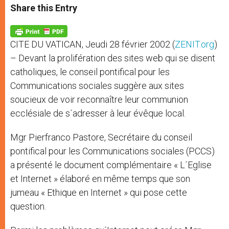
t
s
e
t
r
Share this Entry
s
e
b
t
e
A
n
o
e
p
g
o
r
p
e
k
CITE DU VATICAN, Jeudi 28 février 2002 (
ZENIT.org
)
r
– Devant la prolifération des sites web qui se disent
catholiques, le conseil pontifical pour les
Communications sociales suggère aux sites
soucieux de voir reconnaître leur communion
ecclésiale de s´adresser à leur évêque local.
Mgr Pierfranco Pastore, Secrétaire du conseil
pontifical pour les Communications sociales (PCCS)
a présenté le document complémentaire « L´Eglise
et Internet » élaboré en même temps que son
jumeau « Ethique en Internet » qui pose cette
question.