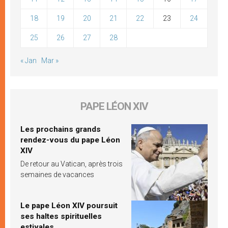
18
19
20
21
22
23
24
25
26
27
28
« Jan
Mar »
PAPE LÉON XIV
Les prochains grands
rendez-vous du pape Léon
XIV
De retour au Vatican, après trois
semaines de vacances
Le pape Léon XIV poursuit
ses haltes spirituelles
estivales