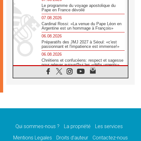
Le programme du voyage apostolique du
Pape en France dévoilé
07.08.2026
Cardinal Rossi: «La venue du Pape Léon en
Argentine est un hommage à François»
06.08.2026
Préparatifs des JMJ 2027 à Séoul: «c'est
passionnant et l'impatience est immense!»
06.08.2026
Chrétiens et confucéens: respect et sagesse
pour relever aujourd'hui les «défis urgents»
06.08.2026
À Sainte-Marie-Majeure, la grâce de Dieu
descend encore sur le monde
06.08.2026
Léon XIV aux jeunes d'Assise: «l'Europe et
le monde cherchent en vous de nouveaux
saints»
06.08.2026
À Assise, le cardinal Pizzaballa affirme que
«les chrétiens veulent la paix»
Qui sommes-nous ?
La propriété
Les services
06.08.2026
Mentions Legales
Droits d’auteur
Contactez-nous
Au Mexique, le cardinal Parolin invite à être