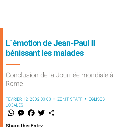
L´émotion de Jean-Paul II
bénissant les malades
Conclusion de la Journée mondiale à
Rome
FÉVRIER 12, 2002 00:00
ZENIT STAFF
EGLISES
LOCALES
W
M
F
T
S
h
e
a
w
h
a
s
c
i
a
t
s
e
t
r
Share this Entry