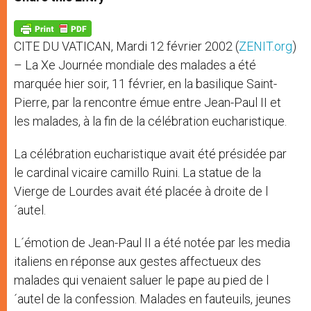
s
e
b
t
e
A
n
o
e
p
g
o
r
p
e
k
CITE DU VATICAN, Mardi 12 février 2002 (
ZENIT.org
)
r
– La Xe Journée mondiale des malades a été
marquée hier soir, 11 février, en la basilique Saint-
Pierre, par la rencontre émue entre Jean-Paul II et
les malades, à la fin de la célébration eucharistique.
La célébration eucharistique avait été présidée par
le cardinal vicaire camillo Ruini. La statue de la
Vierge de Lourdes avait été placée à droite de l
´autel.
L´émotion de Jean-Paul II a été notée par les media
italiens en réponse aux gestes affectueux des
malades qui venaient saluer le pape au pied de l
´autel de la confession. Malades en fauteuils, jeunes