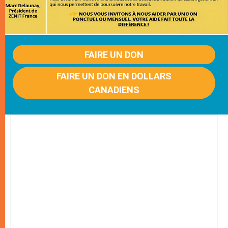
FAIRE UN DON
FAIRE UN DON EN DOLLARS
CANADIENS