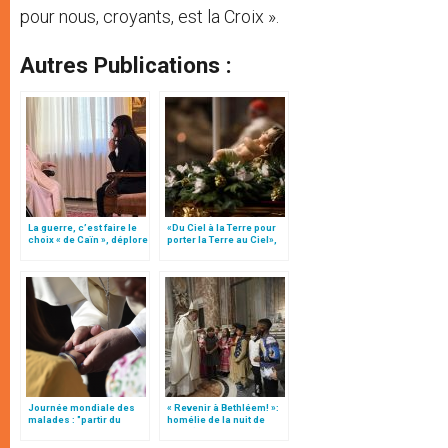
pour nous, croyants, est la Croix ».
Autres Publications :
La guerre, c’est faire le
«Du Ciel à la Terre pour
choix « de Caïn », déplore
porter la Terre au Ciel»,
le pape François
par Mgr Francesco Follo
Journée mondiale des
« Revenir à Bethléem! »:
malades : "partir du
homélie de la nuit de
Christ", par le card.
Noël (texte complet)
Turkson